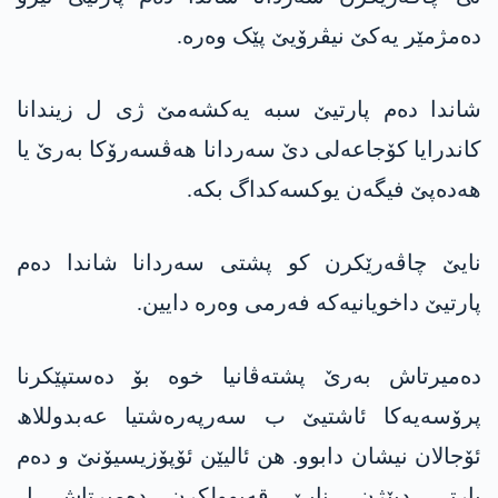
دەمژمێر یەکێ نیڤرۆیێ پێک وەرە.
شاندا دەم پارتیێ سبە یەکشەمێ ژی ل زیندانا
کاندرایا کۆجاعەلی دێ سەردانا ھەڤسەرۆکا بەرێ یا
ھەدەپێ فیگەن یوکسەکداگ بکە.
نایێ چاڤەرێکرن کو پشتی سەردانا شاندا دەم
پارتیێ داخویانیەکە فەرمی وەرە دایین.
دەمیرتاش بەرێ پشتەڤانیا خوە بۆ دەستپێکرنا
پرۆسەیەکا ئاشتیێ ب سەرپەرەشتیا عەبدوللاھ
ئۆجالان نیشان دابوو. ھن ئالیێن ئۆپۆزیسیۆنێ و دەم
پارتی دبێژن، نایێ قەبوولکرن دەمیرتاش ل