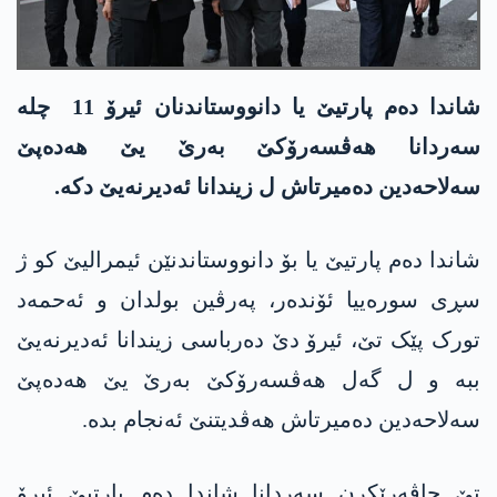
شاندا دەم پارتیێ یا دانووستاندنان ئیرۆ 11 چلە
سەردانا ھەڤسەرۆکێ بەرێ یێ ھەدەپێ
سەلاحەدین دەمیرتاش ل زیندانا ئەدیرنەیێ دکە.
شاندا دەم پارتیێ یا بۆ دانووستاندنێن ئیمرالیێ کو ژ
سڕی سورەییا ئۆندەر، پەرڤین بولدان و ئەحمەد
تورک پێک تێ، ئیرۆ دێ دەرباسی زیندانا ئەدیرنەیێ
ببە و ل گەل ھەڤسەرۆکێ بەرێ یێ ھەدەپێ
سەلاحەدین دەمیرتاش ھەڤدیتنێ ئەنجام بدە.
تێ چاڤەرێکرن سەردانا شاندا دەم پارتیێ ئیرۆ