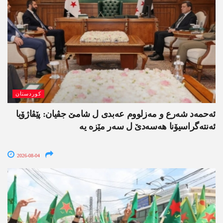
کوردستان
ئەحمەد شەرع و مەزلووم عەبدی ل شامێ جڤیان: پێڤاژۆیا
ئەنتەگراسیۆنا ھەسەدێ ل سەر مێزە یە
2026-08-04