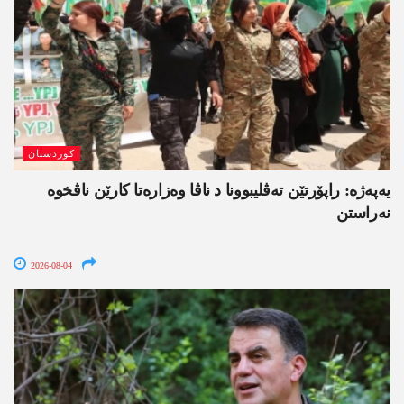
کوردستان
یەپەژە: راپۆرتێن تەڤلیبوونا د ناڤا وەزارەتا کارێن ناڤخوە
نەراستن
2026-08-04