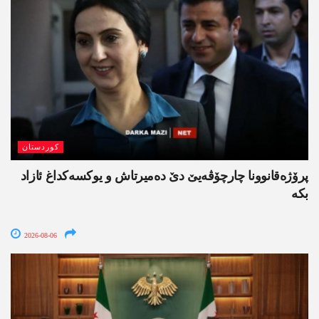
کوردستان
پرۆژەقانوونا چارچۆڤەیێ دێ دەمیرتاش و یوکسەکداغ ئازاد
بکە
2026-08-06