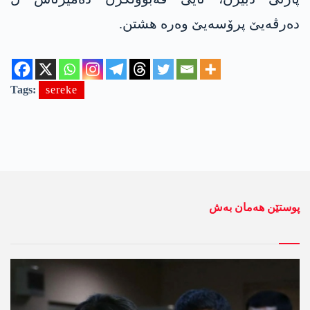
دەرڤەیێ پرۆسەیێ وەرە ھشتن.
Tags:
sereke
پوستێن ھەمان بەش