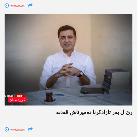
2026-08-09
کوردستان
رێ ل بەر ئازادکرنا دەمیرتاش ڤەدبە
2026-08-08