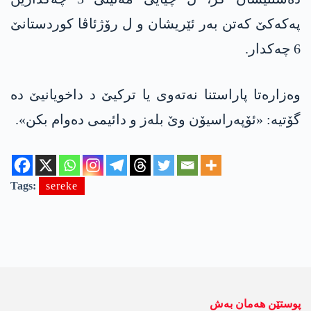
په‌كه‌كێ كه‌تن به‌ر ئێریشان و ل رۆژئاڤا كوردستانێ
6 چه‌كدار.
وه‌زاره‌تا پاراستنا نه‌ته‌وی یا تركیێ د داخویانیێ ده‌
گۆتیه‌: «ئۆپەراسیۆن وێ بلەز و دائیمی دەوام بکن».
Tags:
sereke
پوستێن ھەمان بەش