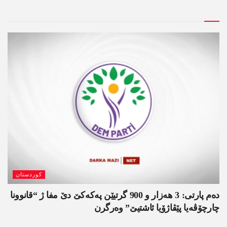
کوردستان
دەم پارتی: 3 ھەزار و 900 گرتیێن پەکەکێ دێ مفا ژ “قانوونا
چارچۆڤەیا پێڤاژۆیا ئاشتیێ” وەرگرن