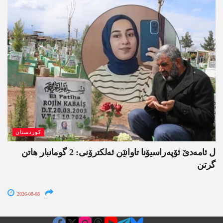
کوردستان
ل ئامەدێ ئۆپەراسیۆنا تاوانێن ئەلکترۆنی: 2 گومانبار ھاتن
گرتن
2026-08-08