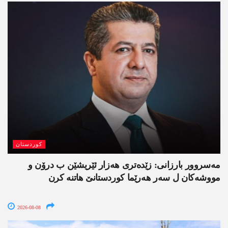
کوردستان
مەسروور بارزانی: زێدەتری ھەزار ئێریشێن ب درۆن و
مووشەکان ل سەر ھەرێما کوردستانێ ھاتنە کرن
2026-08-08