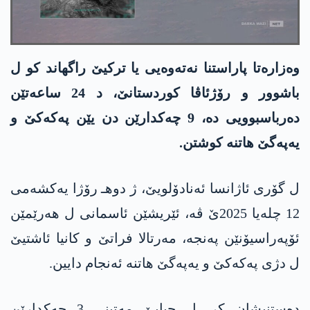
وەزارەتا پاراستنا نەتەوەیی یا تركیێ راگهاند کو ل
باشوور و رۆژئاڤا كوردستانێ، د 24 ساعه‌تێن
ده‌رباسبوویی ده‌، 9 چه‌كدارێن دن یێن په‌كه‌كێ و
یه‌په‌گێ هاتنه‌ كوشتن.
ل گۆری ئاژانسا ئه‌نادۆلویێ، ژ دوهـ رۆژا یه‌كشه‌می
12 چله‌یا 2025ێ ڤه‌، ئێریشێن ئاسمانی ل هه‌رێمێن
ئۆپه‌راسیۆنێن په‌نجه‌، مه‌رتالا فراتێ و كانیا ئاشتیێ
ل دژی په‌كه‌كێ و یه‌په‌گێ هاتنه‌ ئه‌نجام دایین.
ده‌ستنیشان كر، ل چیایێ مه‌تینی 3 چه‌كدارێن