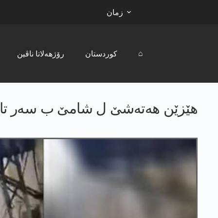
زمان
⌂
کوردستان
رۆژھەلاتا ناڤین
هێزێن هه‌ته‌شێ ل شامێ ب سەر تاخ