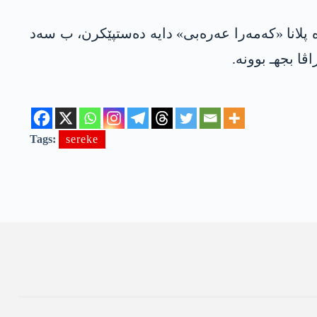
، تاخا زۆراڤا یا شامێ، پرانییا وێ ژ کوردان پێک تێ. دەما رەژیما به‌عس د سالا 1963یان دە پلانا «کەمەرا عەرەبی» دایە دەستپێکرن، ب سەد
ا بجهـ بوونە.
Tags:
sereke