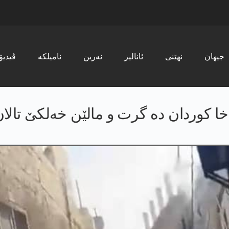
جیھان
نھێنی
ئانالیز
نەرین
نامیلکە
ڤیدیۆ
ا کوردان دە گرت و مالێن خەلکێ تالا