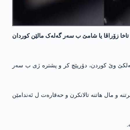
 تاخا زۆراڤا یا شامێ ب سەر گەلەک مالێن کوردان
ه‌شێ دوهـ 15ێ چلەیا 2025ێ تاخا زۆراڤا کو پرانیا خەلکێ وێ کوردن، دۆرپێچ کر و پشترە ژی ب سەر
نە و مال هاتنە تالانکرن و حەقارەت ل ئەندامێن
.