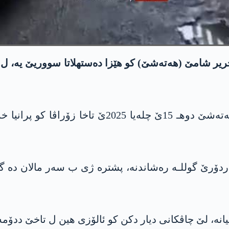
یر شامێ (هه‌ته‌شێ) کو هێزا دەستهلاتا سووریێ یە، ل
ل گۆری ئاگاهیێن کو چاڤکانیێن ژ شامێ، هێزێن هه‌ت
ردۆرێ گوللـە رەشاندنە، پشترە ژی ب سەر مالان دە گرت
ە، لێ چاڤکانی دیار دکن کو ئالۆزی هین ل تاخێ ددۆمە