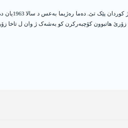
هێژایی گۆتنێ یە
ۆرێ هاتبوون کۆچبەرکرن کو بەشەک ژ وان ل تاخا زۆراڤ