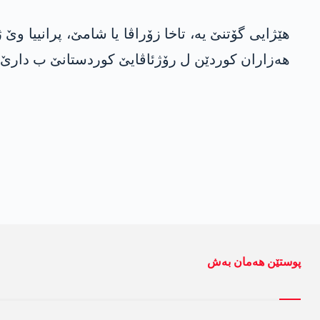
هەزاران کوردێن ل رۆژئاڤایێ کوردستانێ ب دارێ ز
پوستێن ھەمان بەش