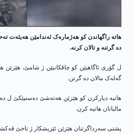
هاتە راگهاندن کو هەژمارەک ئەندامێن هەیئەت تەحر
دە گرتنە و تالان کرنە.
گەلەک مالان دە گرتن.
هاتیە دیارکرن کو هێزێن هه‌ته‌شێ دەستپێکێ ل دە
مالباتان هاتیە کرن.
پشتی سەرداگرتنان هێزێن ئێریشکار ژ تاخێ ڤەکشیان