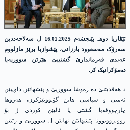
ئێڤاریا دوهـ پێنجشەم 16.01.2025 ل سەلاحەددین
سەرۆک مەسعوود بارزانی، پێشوازیا برێز مازلووم
عەبدی فەرماندارێ گشتییێ هێزێن سووریەیا
دەمۆکراتیک کر.
د هەڤدیتنێ دە رەوشا سووریێ و پێشهاتێن داوییێن
ئەمنی و سیاسی هاتن گۆتووبێژکرن، هەروها
چارچووڤەیا گشتی یا ئالیێن کوردی ژ بۆ
رووبرووبوونا پێشهاتێن نهایێن ل سووریێ و رێیێن