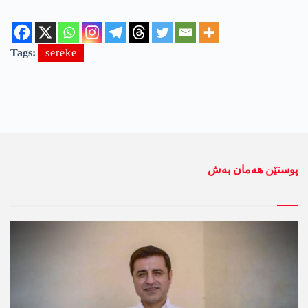
Tags:
sereke
پوستێن ھەمان بەش