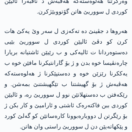
وەرگرتنا هەلوەستەکە هەڤبەش د ناڤبەرا ئالیێن
کوردی ل سووریێ هاتن گۆتووبێژکرن.
هەروها د جڤینێ دە تەکەزی ل سەر وێ یەکێ هات
کرن کو دڤێ ئالیێن کوردی ل سووریێ بێیی
دەستوەردانا ت ئالیەکی و ب رێیێن ئاشتیانە بریارا
چارەنڤیسا خوە بدن و ژ بۆ گارانتیکرنا مافێن خوە ب
یەککرنا رێزێن خوە و دەستپێکرنا ژ هەلوەستەکە
هەڤبەش ژ بۆ گهیشتنا ب تێگهیشتنێ بمەشن. و
رێکەفتن ب دەستهلاتێن نوو ل سووریێ رە، و ئالیێن
کوردی ببن فاکتەرەک ئاشتی و ئارامیێ و کار بکن ژ
بۆ رێگرتن ل دووبارەبوونا کارەساتێن کو گەلێ کورد
و پێکهاتەیێن دن ل سووریێ راستی وان هاتن.