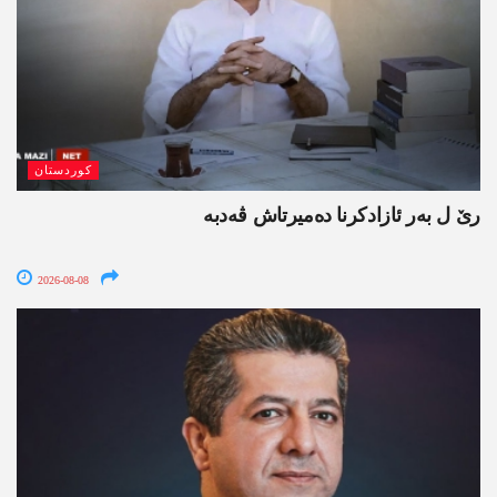
کوردستان
رێ ل بەر ئازادکرنا دەمیرتاش ڤەدبە
2026-08-08