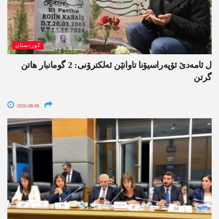
کوردستان
ل ئامەدێ ئۆپەراسیۆنا تاوانێن ئەلکترۆنی: 2 گومانبار ھاتن
گرتن
2026-08-08