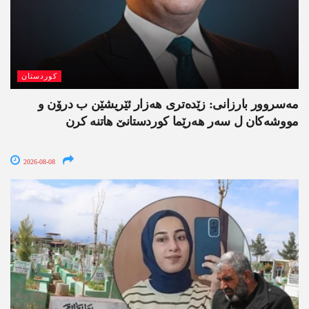
کوردستان
مەسروور بارزانی: زێدەتری ھەزار ئێریشێن ب درۆن و
مووشەکان ل سەر ھەرێما کوردستانێ ھاتنە کرن
2026-08-08