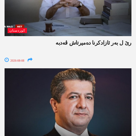
کوردستان
رێ ل بەر ئازادکرنا دەمیرتاش ڤەدبە
2026-08-08