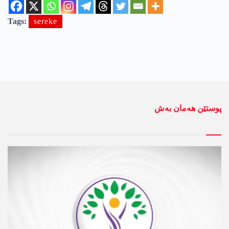
Tags:
sereke
پوستێن ھەمان بەش