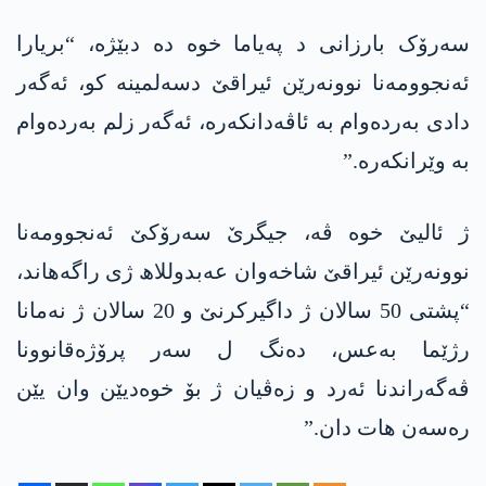
سەرۆک بارزانی د پەیاما خوە دە دبێژە، “بریارا
ئەنجوومەنا نوونەرێن ئیراقێ دسەلمینە کو، ئەگەر
دادی بەردەوام بە ئاڤەدانکەرە، ئەگەر زلم بەردەوام
بە وێرانکەرە.”
ژ ئالیێ خوە ڤە، جیگرێ سەرۆکێ ئەنجوومەنا
نوونەرێن ئیراقێ شاخەوان عەبدوللاھ ژی راگەھاند،
“پشتی 50 سالان ژ داگیرکرنێ و 20 سالان ژ نەمانا
رژێما بەعس، دەنگ ل سەر پرۆژەقانوونا
ڤەگەراندنا ئەرد و زەڤیان ژ بۆ خوەدیێن وان یێن
رەسەن ھات دان.”