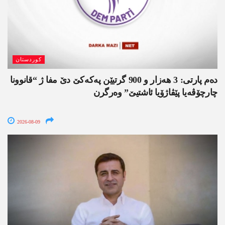
کوردستان
دەم پارتی: 3 ھەزار و 900 گرتیێن پەکەکێ دێ مفا ژ “قانوونا
چارچۆڤەیا پێڤاژۆیا ئاشتیێ” وەرگرن
2026-08-09