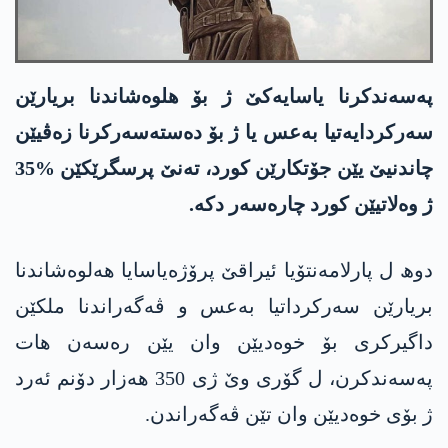
پەسەندکرنا یاسایەکێ ژ بۆ ھلوەشاندنا بریارێن
سەرکردایەتیا بەعس یا ژ بۆ دەستەسەرکرنا زەڤیێن
چاندنیێ یێن جۆتکارێن کورد، تەنێ پرسگرێکێن %35
ژ وەلاتیێن کورد چارەسەر دکە.
دوھ ل پارلامەنتۆیا ئیراقێ پرۆژەیاسایا هەلوەشاندنا
بریارێن سەرکرداتیا بەعس و ڤەگەراندنا ملکێن
داگیرکری بۆ خوەدیێن وان یێن رەسەن ھات
پەسەندکرن، ل گۆری وێ ژی 350 ھەزار دۆنم ئەرد
ژ بۆی خوەدیێن وان تێن ڤەگەراندن.