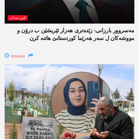
کوردستان
مەسروور بارزانی: زێدەتری ھەزار ئێریشێن ب درۆن و
مووشەکان ل سەر ھەرێما کوردستانێ ھاتنە کرن
2026-08-08