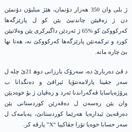
ژ بلی وان 350 ھەزار دۆنمان، هێژ میلیۆن دۆنمێن
دن ژ زەڤیێن چاندنیێ یێن کو ل پارێزگەھا
کەرکووکێ کو %65 ژ ئەردێن داگیرکری یێن وەلاتیێن
کورد و ترکمەنێن پارێزگەھا کەرکووکێ نە، ھەتا نھا
بێ چارە مانە.
د ڤێ دەربارێ دە، سەرۆک بارزانی دوھ 21ێ چلە ل
سەر جڤینا پارلامەنتۆیا ئیراقێ و دەنگدانا ب
پرۆژەیاسایا ڤەگەراندنا ئەرد و زەڤیان ژ بۆ خوەدیێن
وان یێن رەسەن ل دەڤەرێن کوردستانی یێن
دەرڤەیێ ئیدارەیا ھەرێما کوردستانێ، پەیامەک ل
سەر حسابا خوەیا تۆرا جڤاکییا “X” پارڤە کر.