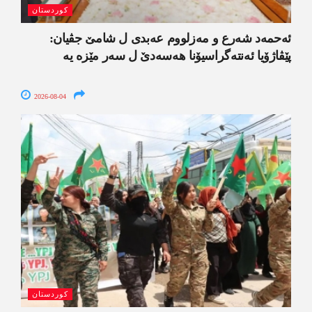
کوردستان
ئەحمەد شەرع و مەزلووم عەبدی ل شامێ جڤیان:
پێڤاژۆیا ئەنتەگراسیۆنا ھەسەدێ ل سەر مێزە یە
2026-08-04
کوردستان