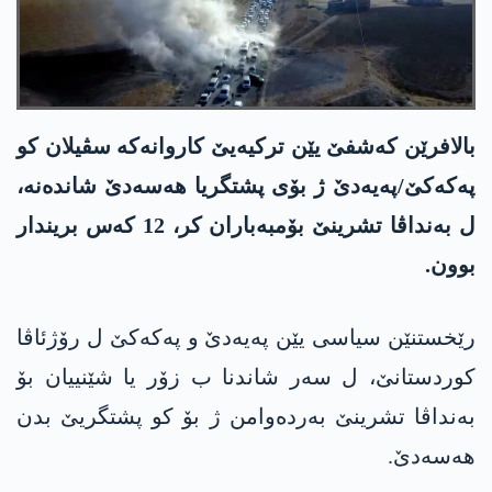
بالافرێن كه‌شفێ یێن تركیه‌یێ كاروانه‌كه‌ سڤیلان كو
په‌كه‌كێ/په‌یه‌دێ ژ بۆی پشتگریا هه‌سه‌دێ شانده‌نه‌،
ل به‌نداڤا تشرینێ بۆمبه‌باران كر، 12 كه‌س بریندار
بوون.
رێخستنێن سیاسی یێن په‌یه‌دێ و په‌كه‌كێ ل رۆژئاڤا
كوردستانێ، ل سه‌ر شاندنا ب زۆر یا شێنییان بۆ
به‌نداڤا تشرینێ به‌رده‌وامن ژ بۆ كو پشتگریێ بدن
هه‌سه‌دێ.