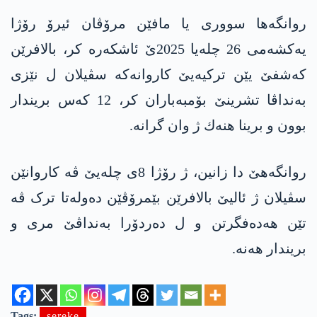
روانگه‌ها سووری یا مافێن مرۆڤان ئیرۆ رۆژا
یه‌كشه‌می 26 چله‌یا 2025ێ ئاشكه‌ره‌ كر، بالافرێن
كه‌شفێ یێن تركیه‌یێ كاروانه‌كه‌ سڤیلان ل نێزی
به‌نداڤا تشرینێ بۆمبه‌باران كر، 12 كه‌س بریندار
بوون و برینا هنه‌ك ژ وان گرانه‌.
روانگه‌هێ دا زانین، ژ رۆژا 8ی چله‌یێ ڤه‌ کاروانێن
سڤیلان ژ ئالیێ بالافرێن بێمرۆڤێن دەولەتا ترک ڤە
تێن هەدەفگرتن و ل دەردۆرا بەنداڤێ مری و
بریندار هەنە.
Tags:
sereke