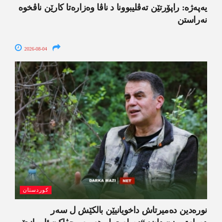
یەپەژە: راپۆرتێن تەڤلیبوونا د ناڤا وەزارەتا کارێن ناڤخوە
نەراستن
2026-08-04
کوردستان
نورەدین دەمیرتاش داخویانیێن بالکێش ل سەر