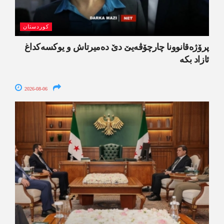
کوردستان
پرۆژەقانوونا چارچۆڤەیێ دێ دەمیرتاش و یوکسەکداغ
ئازاد بکە
2026-08-06