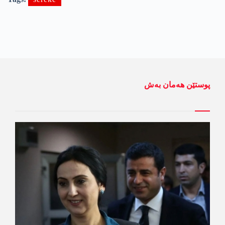
پوستێن ھەمان بەش