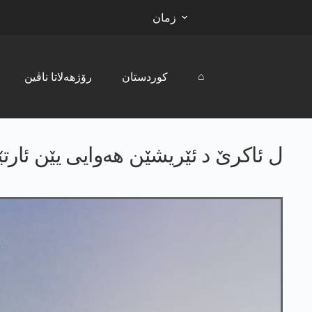
زمان
⌂
کوردستان
رۆژھەلاتا ناڤین
ل ئاکرێ د ئێریشێن ھەوایی یێن ئارتێشا ترک دە 2