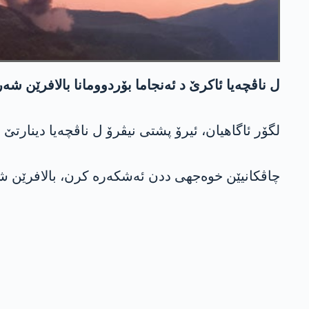
ل ناڤچەیا ئاکرێ د ئەنجاما بۆردوومانا بالافرێن شەر یێن ترک دە 2
لگۆر ئاگاهیان، ئیرۆ پشتی نیڤرۆ ل ناڤچەیا دینارت
چاڤکانیێن خوەجهی ددن ئەشکەرە کرن، بالافرێن 