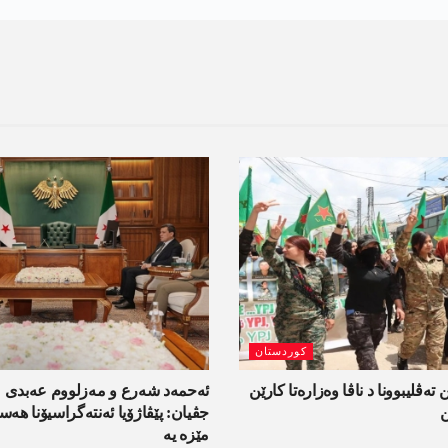
کوردستان
 تەڤلیبوونا د ناڤا وەزارەتا کارێن
ئەحمەد شەرع و مەزلووم عەبدی 
ن
جڤیان: پێڤاژۆیا ئەنتەگراسیۆنا ھ
مێزە یە