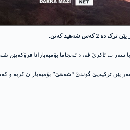
 کەس شەهید کەتن.
ێ یا سەر ب ئاکرێ ڤە، د ئەنجاما بۆمبەبارانا فرۆکەیێن 
شەر یێن ترکیەیێ گوندێ “شەهێ” بۆمبەباران کریە و ک