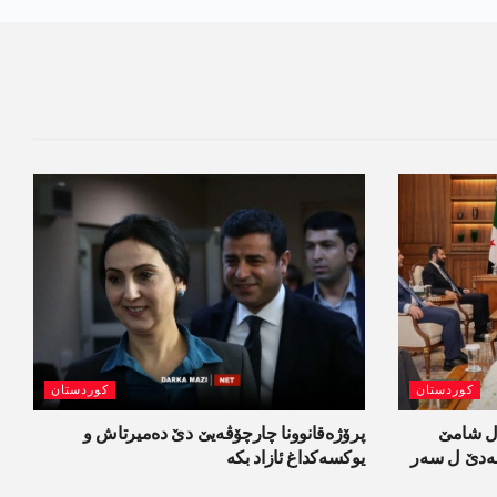
کوردستان
کوردستان
ل شامێ
پرۆژەقانوونا چارچۆڤەیێ دێ دەمیرتاش و
ەسەدێ ل سەر
یوکسەکداغ ئازاد بکە