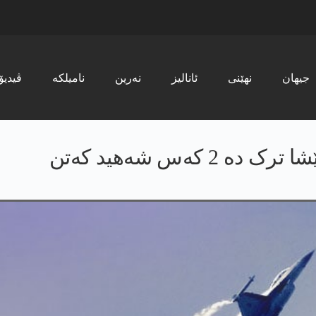
جیھان
نھێنی
ئانالیز
نەرین
نامیلکە
ڤیدیۆ
 کەس شەهید کەتن