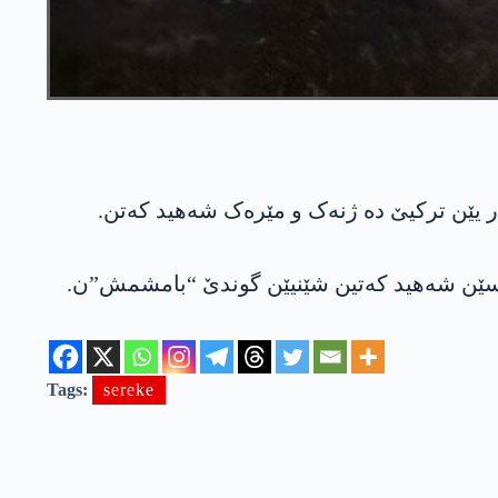
شەر یێن ترکیێ دە ژنەک و مێرەک شەھید کەتن.
ەسێن شەهید کەتین شێنیێن گوندێ “بامشمش”ن.
Tags:
sereke