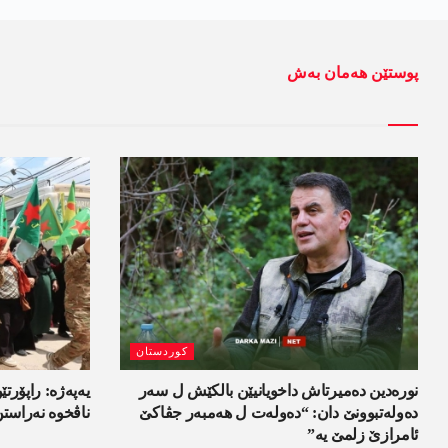
پوستێن ھەمان بەش
کوردستان
نورەدین دەمیرتاش داخویانیێن بالکێش ل سەر
یەپەژە: راپۆرتێن
دەولەتبوونێ دان: “دەولەت ل ھەمبەر جڤاکێ
ناڤخوە نەراست
ئامرازێ زلمێ یە”