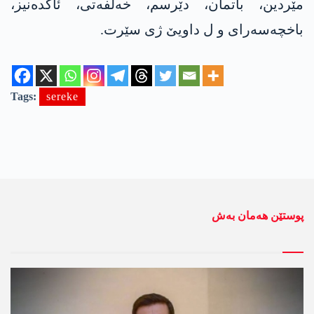
مێردین، باتمان، دێرسم، خەلفەتی، ئاکدەنیز،
باخچەسەرای و ل داویێ ژی سێرت.
Tags:
sereke
پوستێن ھەمان بەش