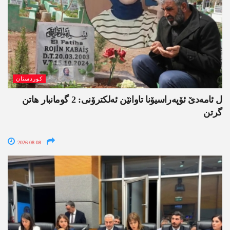
کوردستان
ل ئامەدێ ئۆپەراسیۆنا تاوانێن ئەلکترۆنی: 2 گومانبار ھاتن
گرتن
2026-08-08