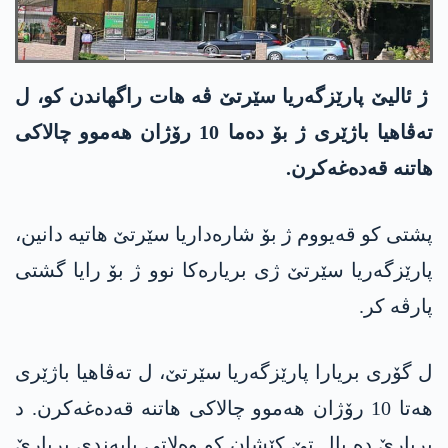
ژ ئالیێ پارێزگەریا سێرتێ ڤە ھات راگھاندن کو، ل
تەڤاھیا باژێری ژ بۆ دەما 10 رۆژان ھەموو چالاکی
ھاتنە قەدەغەکرن.
پشتی کو قەیووم ژ بۆ شارەداریا سێرتێ ھاتیە دانین،
پارێزگەریا سێرتێ ژی بریارەکا نوو ژ بۆ رایا گشتی
پارڤە کر.
ل گۆری بریارا پارێزگەریا سێرتێ، ل تەڤاھیا باژێری
ھەتا 10 رۆژان ھەموو چالاکی ھاتنە قەدەغەکرن. د
بریارێ دە بال تێ کێشان کو وەلاتی پابەندی بریارێ