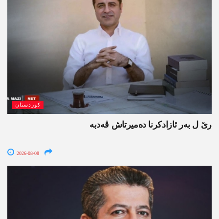
کوردستان
رێ ل بەر ئازادکرنا دەمیرتاش ڤەدبە
2026-08-08