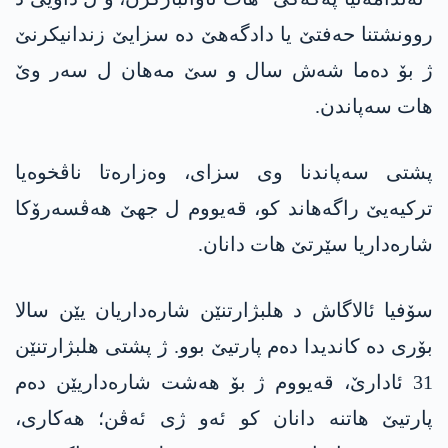
روونشتنا حەفتێ یا دادگەھێ دە سزایێ زندانیکرنێ
ژ بۆ دەما شەش سال و سێ مەھان ل سەر وێ
ھات سەپاندن.
پشتی سەپاندنا وی سزای، وەزارەتا ناڤخوەیا
ترکیەیێ راگەھاند کو، قەیووم ل جھێ ھەڤسەرۆکا
شارەداریا سێرتێ ھات دانان.
سۆفیا ئالاگاش د ھلبژارتنێن شارەداریان یێن سالا
بۆری دە کاندیدا دەم پارتیێ بوو. ژ پشتی ھلبژارتنێن
31 ئادارێ، قەیووم ژ بۆ ھەشت شارەداریێن دەم
پارتیێ ھاتنە دانان کو ئەو ژی ئەڤن؛ ھەکاری،