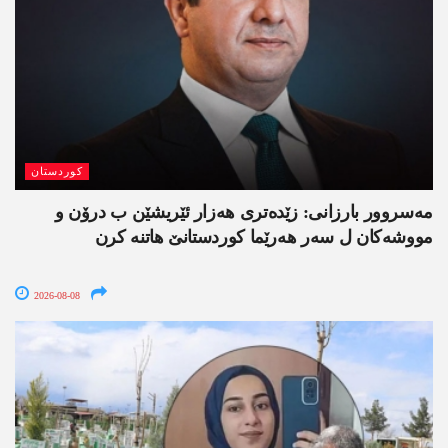
کوردستان
مەسروور بارزانی: زێدەتری ھەزار ئێریشێن ب درۆن و
مووشەکان ل سەر ھەرێما کوردستانێ ھاتنە کرن
2026-08-08