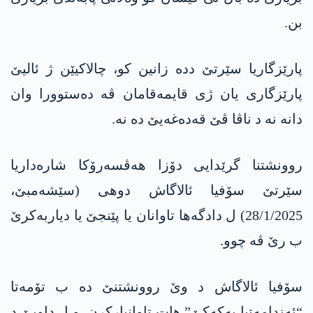
بن.
پارێزگاریا سێرتێ ددە زانین کو، چالاکیێن ژ ئالیێ
پارێزگاری یان ژی قایمەقامان ڤە دەستوورا وان
دانە نە د ناڤا ڤێ قەدەغەیێ دە نە.
روونشتنا گرێدایی دۆزا ھەڤسەرۆکا شارەداریا
سێرتێ سۆفیا ئالاگاش دوھی (سێشەمبێ،
28/1/2025) ل دادگەھا تاوانان یا پێنجێ یا دیاربەکرێ
ب رێ ڤە چوو.
سۆفیا ئالاگاش د وێ روونشتنێ دە ب تۆمەتا
“ئەندامەتیا پەکەکێ” ھات تاوانبارکرن، و ل داویێ د