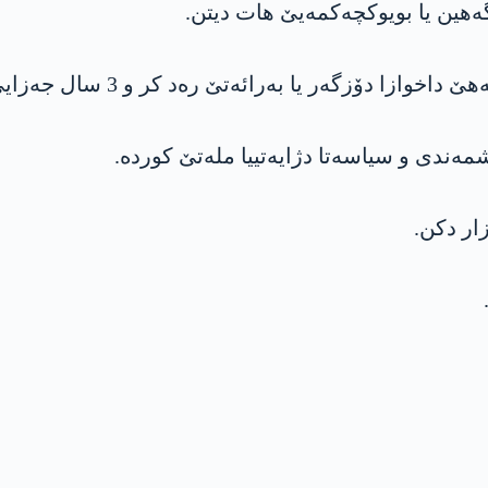
رائەتێ رەد کر و 3 سال جەزایێ گرتیگەهێ ل عه‌لی چەڤەن بڕی.
مەندی و سیاسەتا دژایەتییا ملەتێ کوردە.
ار دکن.