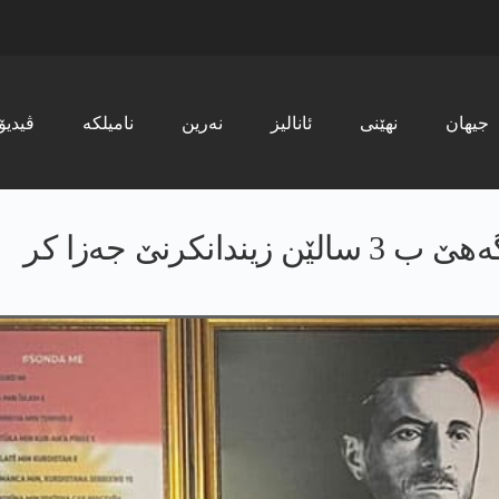
جیھان
نھێنی
ئانالیز
نەرین
نامیلکە
ڤیدیۆ
نكرنێ جه‌زا كر