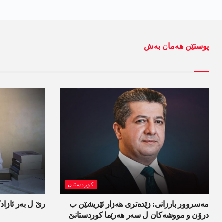
پوستێن ھەمان بەش
کوردستان
مەسروور بارزانی: زێدەتری ھەزار ئێریشێن ب
رێ ل بەر ئازاد
درۆن و مووشەکان ل سەر ھەرێما کوردستانێ