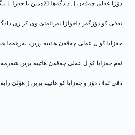
دۆزا عه‌لی چەڤەن ل دادگەها 20ەمین یا جەزا یا بنگەهین یا بویوکچەکمەیێ هات دیتن.
تەڤی کو دۆزگەر داخوازا بەرائەتێ وی کر ژی دادگەهێ داخوازا دۆزگەر یا بە
جەزایا کو ل عه‌لی چەڤەن هاتییە بڕین، بەرهەما هش
ئەم جەزایا کو ل عه‌لی چەڤەن هاتییە برین شەرمەز
دڤێ ئەڤ دۆز و جەزایا کو هاتییە برین ژ هۆلێ رابە.