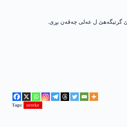
Tags:
sereke