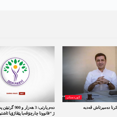
کوردستان
کرنا دەمیرتاش ڤەدبە
دەم پارتی: 3 ھەزار
ژ “قانوونا چارچۆڤەیا پێڤاژۆیا ئاش