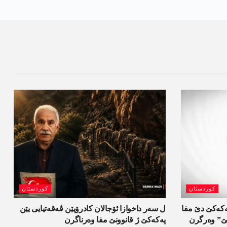
کوردستان
کوردستان
 و 900 گرتیێن پەکەکێ دێ مفا
ل سەر داخوازا ئۆجالان کادرۆیێن ڤەقەتیایی یێن
تیێ” وەرگرن
پەکەکێ ژ قانوونێ مفا وەرناگرن