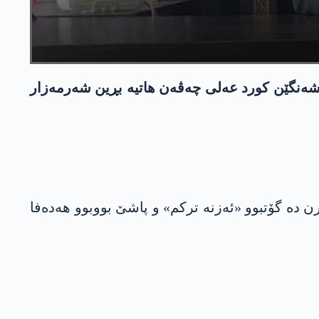
ل سەرۆکێ کۆمەلەیا شۆپدارێن پێشەنگێن کورد عه‌لی چەڤەن هاتیە بڕین شەرمەزار
ن دە گۆتبوو «ئەزنە ترکم» و پاشێ بووبوو هەدەفا