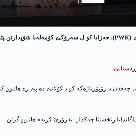
بورۆیا راگەهاندنێ یا پارتییا وەلاتپارێزێن کوردستانێ (PWK)، جەزایا کو 
كوردستانێ:
ەڤەن د رۆپۆرتاژەکە کو د کۆلانێ دە پێ رە هاتبوو کر
اندایا رێخستنا چەکدارا تەرۆرێ کریە» هاتبوو گرتن.