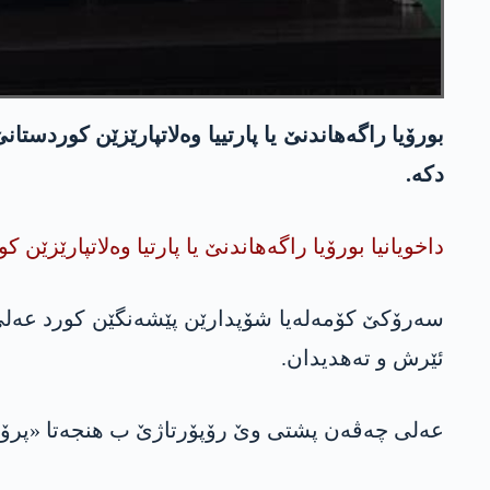
دکە.
داخویانیا بورۆیا راگەهاندنێ یا پارتیا وه‌لاتپارێزێن 
سەرۆکێ کۆمەلەیا شۆپدارێن پێشەنگێن کورد عه‌لی چ
ئێرش و تەهدیدان.
عه‌لی چەڤەن پشتی وێ رۆپۆرتاژێ ب هنجەتا «پرۆپاگ