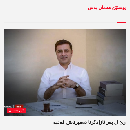
پوستێن ھەمان بەش
کوردستان
رێ ل بەر ئازادکرنا دەمیرتاش ڤەدبە