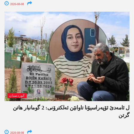
2026-08-08
کوردستان
ل ئامەدێ ئۆپەراسیۆنا تاوانێن ئەلکترۆنی: 2 گومانبار ھاتن
گرتن
2026-08-08