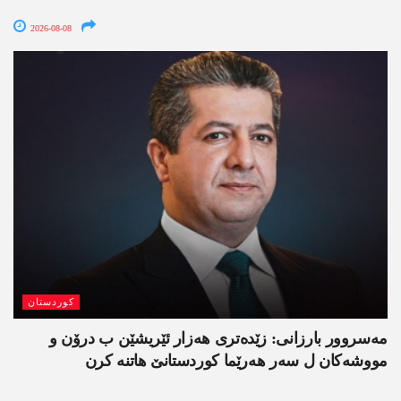
2026-08-08
کوردستان
مەسروور بارزانی: زێدەتری ھەزار ئێریشێن ب درۆن و
مووشەکان ل سەر ھەرێما کوردستانێ ھاتنە کرن