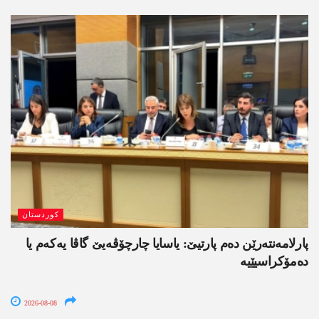
کوردستان
پارلامەنتەرێن دەم پارتیێ: یاسایا چارچۆڤەیێ گاڤا یەکەم یا
دەمۆکراسیێیە
2026-08-08