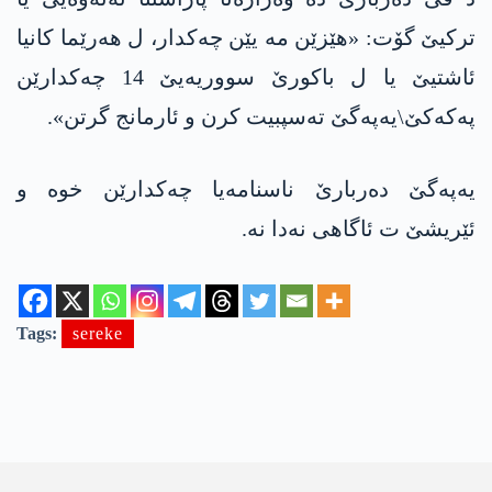
تركیێ گۆت: «هێزێن مە یێن چەکدار، ل هەرێما كانیا
ئاشتیێ یا ل باكورێ سووریه‌یێ 14 چه‌كدارێن
په‌كه‌كێ\یه‌په‌گێ ته‌سپبیت كرن و ئارمانج گرتن».
یه‌په‌گێ ده‌ربارێ ناسنامه‌یا چه‌كدارێن خوه‌ و
ئێریشێ ت ئاگاهی نه‌دا نه‌.
Tags:
sereke