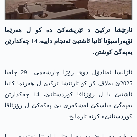
ئارتێشا تركیێ د ئێریشه‌كێ ده‌ كو ل هه‌رێما
ئۆپه‌راسیۆنا كانیا ئاشتیێ ئه‌نجام داییه‌، 14 چه‌كدارێن
یه‌په‌گێ كوشتن.
ئاژانسا ئه‌نادۆل دوهـ رۆژا چارشه‌می 29 چله‌یا
2025ێ به‌لاڤ كر كو ئارتێشا تركیێ ل هەرێما كانیا
ئاشتیێ یا ل رۆژئاڤا كوردستانێ، 14 چه‌كدارێن
یه‌په‌گێ «باسكێ له‌شكه‌ری یێ په‌كه‌كێ ل رۆژئاڤا
كوردستانێ» كرنه‌ ئارمانج.
د ڤێ ده‌ربارێ ده‌ وەزارەتا پاراستنا نەتەوەیی یا