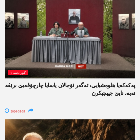
کوردستان
په‌كه‌كه‌یا هلوه‌شیایی: ئەگەر ئۆجالان یاسایا چارچۆڤەیێ برێڤە
نه‌به‌، نایێ جیبجیکرن
2026-08-09