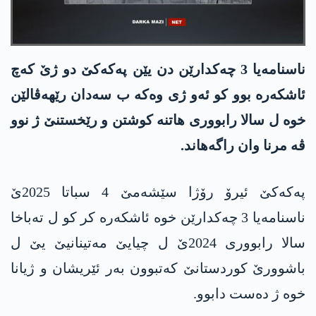
ناسنامه‌یا 3 چه‌كدارێن دن یێن په‌كه‌كێ دو ژێ كه‌چ
ئاشكه‌ره‌ بوو كو ئه‌و ژی وه‌كه‌ ب سه‌دان رێهه‌ڤالێن
خوه‌ ل سالا رابووری هاتنه‌ كوشتن و رێخستنێ ژ نوو
ڤه‌ مرنا وان راگه‌هاند.
په‌كه‌كێ ئیرۆ رۆژا سێشه‌مێ 4 سباتا 2025ێ
ناسنامه‌یا 3 چه‌كدارێن خوه‌ ئاشكه‌ره‌ كر كو ل ته‌باخا
سالا رابووری 2024ێ ل چیایێ مه‌تینانیێ یێ ل
باشوورێ كوردستانێ كه‌تبوون به‌ر ئێریشان و ژیانا
خوه‌ ژ ده‌ست دابوو.