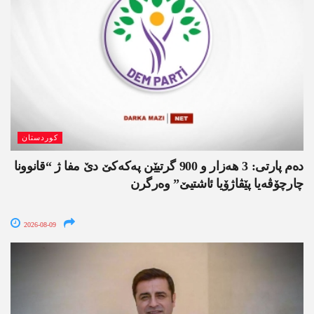
کوردستان
دەم پارتی: 3 ھەزار و 900 گرتیێن پەکەکێ دێ مفا ژ “قانوونا
چارچۆڤەیا پێڤاژۆیا ئاشتیێ” وەرگرن
2026-08-09