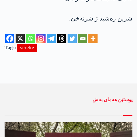
شرین ره‌شید ژ شرنه‌خێ.
Tags:
sereke
پوستێن ھەمان بەش