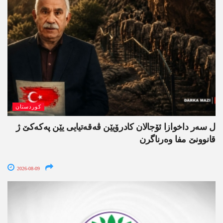
کوردستان
ل سەر داخوازا ئۆجالان کادرۆیێن ڤەقەتیایی یێن پەکەکێ ژ
قانوونێ مفا وەرناگرن
2026-08-09