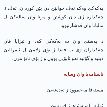
په‌كه‌كێ وه‌كه‌ ته‌ڤ جوانێن دن یێن كوردان، ئه‌ڤ 3
چه‌كداره‌ ژی دان كوشتن و مرنا وان ساله‌كێ ل
مالباتا وان ڤه‌شارتبوو.
د په‌سنێ وان ده‌ په‌كه‌كێ كه‌د و ئیزایا ڤان
چه‌كداران ژی ب فه‌دا ژ بۆی زلامێ ل ئیمرالیێ
دیتیه‌ و گۆتیه‌ ئه‌و ئاپۆیی بوون و ژ بۆی ئاپۆ مرن.
ناسنامه‌یا وان وسایه‌:
مسته‌فا مه‌حموود ژ ئه‌ده‌نه‌یێ.
ئه‌لیف له‌تیفشاهـ ژ قه‌رسێ.