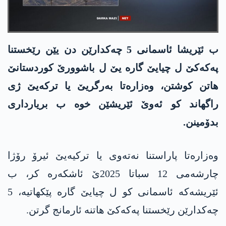
ب ئێریشا ئاسمانی 5 چه‌كدارێن دن یێن رێخستنا
په‌كه‌كێ ل چیایێ گاره‌ یێ ل باشوورێ كوردستانێ
هاتن كوشتن، وه‌زاره‌تا به‌رگریێ یا تركه‌یێ ژی
راگهاند كو ئه‌وێ ئێریشێن خوه‌ ب بریارداری
بدۆمینن.
وه‌زاره‌تا پاراستنا نه‌ته‌وی یا تركیه‌یێ ئیرۆ رۆژا
چارشه‌می 12 سباتا 2025ێ ئاشكه‌ره‌ كر، ب
ئێریشه‌كه‌ ئاسمانی كو ل چیایێ گاره‌ پێكهاتیه‌، 5
چه‌كدارێن رێخستنا په‌كه‌كێ هاتنه‌ ئارمانج گرتن.