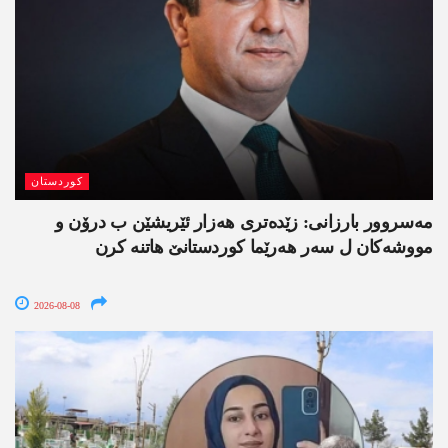
کوردستان
مەسروور بارزانی: زێدەتری ھەزار ئێریشێن ب درۆن و
مووشەکان ل سەر ھەرێما کوردستانێ ھاتنە کرن
2026-08-08