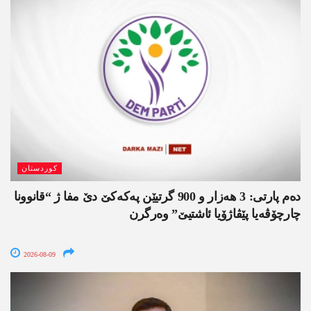
کوردستان
دەم پارتی: 3 ھەزار و 900 گرتیێن پەکەکێ دێ مفا ژ “قانوونا
چارچۆڤەیا پێڤاژۆیا ئاشتیێ” وەرگرن
2026-08-09