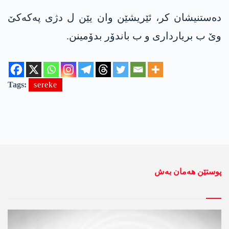
ده‌ستنیشان كر، ئێریشێن وان یێن ل دژی په‌كه‌كێ
وێ ب بریارداری و ب باندۆر بدۆمینن.
Tags:
sereke
پوستێن ھەمان بەش