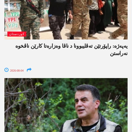
کوردستان
یەپەژە: راپۆرتێن تەڤلیبوونا د ناڤا وەزارەتا کارێن ناڤخوە
نەراستن
2026-08-04