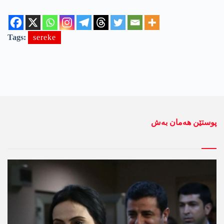
Tags:
sereke
پوستێن ھەمان بەش