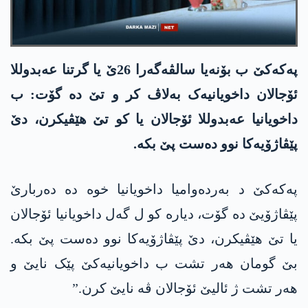
پەکەکێ ب بۆنەیا سالڤەگەرا 26ێ یا گرتنا عەبدوللا
ئۆجالان داخویانیەک بەلاڤ کر و تێ دە گۆت: ب
داخویانیا عەبدوللا ئۆجالان یا کو تێ ھێڤیکرن، دێ
پێڤاژۆیەکا نوو دەست پێ بکە.
پەکەکێ د بەردەوامیا داخویانیا خوە دە دەربارێ
پێڤاژۆیێ دە گۆت، دیارە کو ل گەل داخویانیا ئۆجالان
یا تێ ھێڤیکرن، دێ پێڤاژۆیەکا نوو دەست پێ بکە.
بێ گومان ھەر تشت ب داخویانیەکێ پێک نایێ و
ھەر تشت ژ ئالیێ ئۆجالان ڤە نایێ کرن.”