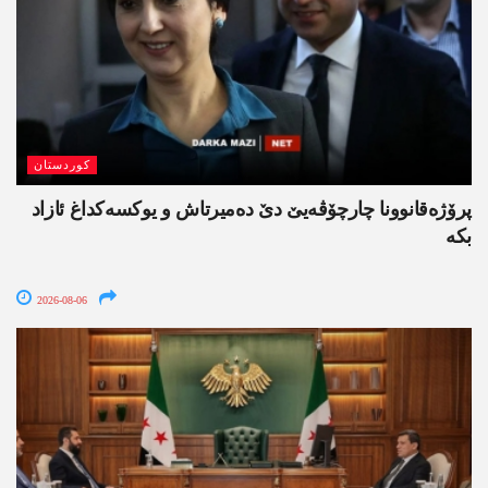
کوردستان
پرۆژەقانوونا چارچۆڤەیێ دێ دەمیرتاش و یوکسەکداغ ئازاد
بکە
2026-08-06