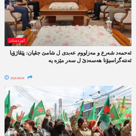
کوردستان
ئەحمەد شەرع و مەزلووم عەبدی ل شامێ جڤیان: پێڤاژۆیا
ئەنتەگراسیۆنا ھەسەدێ ل سەر مێزە یە
2026-08-04