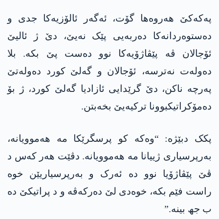
پەکەکێ ھەروەھا گۆت، ئەگەر ئالۆزیەکا جدی و
دەستوەردانەکا دەربەیی پێک نەیێ، دێ ژ ئالیێ
ئۆجالان ڤە پێڤاژۆیەکا نوو دەست پێ بکە. بلا
دەولەت نەترسە، ئۆجالان و گەلێ کورد دەولەتێ
پەرچە ناکن، دێ گرێدایی ئازادیا گەلێ کورد، ژ بۆ
دەمۆکراتیکبوونا ترکیەیێ بخەبتن.
پکک دبێژە: “وەکە کو پرسگرێکا مە ھەموویانە،
بەرپرسیاری ژییانا مە ھەموویانە. دڤێت ھەر کەس د
ڤێ پێڤاژۆیا نوو دە ئەرک و بەرپرسیاریێن خوە
راست فێم بکە، خوەدی لێ دەرکەڤە و د پراتیکێ دە
ب جھ بینە.”