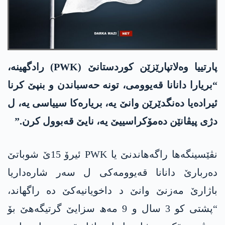
پارتییا وەلاتپارێزێن کوردستانێ (PWK) رادگھینە،
“بریارا دانانا قەیوومی، تونە حەسباندن و بنپێ کرنا
ئیرادەیا دەنگدێرێن وانێ یە، بریارەکا سییاسی یە، ل
دژی پیڤانێن دەمۆکراسییێ یە، نایێ قەبوول کرن.”
نڤێسینگەها راگەھاندنێ یا PWK ئیرۆ 15ێ شوباتێ
دەربارێ دانانا قەیوومەکی ل سەر شارەداریا
باژارێ مەزنێ وانێ د داخویانیەکێ دە راگھاند،
“پشتی کو 3 سال و 9 مەھ سزایێ گرتیگەھێ بۆ