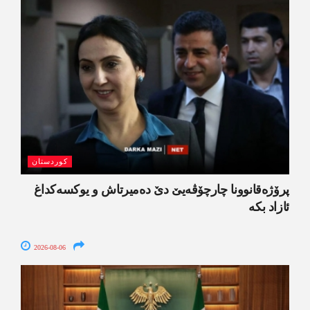
کوردستان
پرۆژەقانوونا چارچۆڤەیێ دێ دەمیرتاش و یوکسەکداغ
ئازاد بکە
2026-08-06