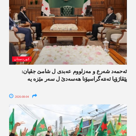
کوردستان
ئەحمەد شەرع و مەزلووم عەبدی ل شامێ جڤیان:
پێڤاژۆیا ئەنتەگراسیۆنا ھەسەدێ ل سەر مێزە یە
2026-08-04