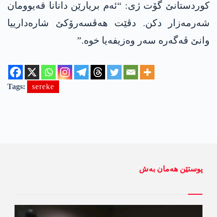
کوردستانێ گۆت ژی: “ئەم بریارێن دانانا قەیوومان
شەرمەزار دکن. دڤێت ھەڤسەرۆکێ شارەدارییا
وانێ ڤەگەرە سەر وەزیفەیا خوە.”
Tags:
sereke
پوستێن ھەمان بەش