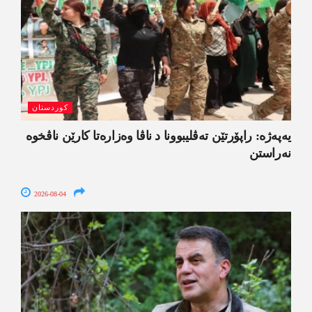
کوردستان
یەپەژە: راپۆرتێن تەڤلیبوونا د ناڤا وەزارەتا کارێن ناڤخوە
نەراستن
2026-08-04