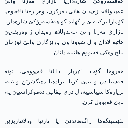
ھەڤسەرۆکێ شارەداریا باژارێ مەزنا وانێ
عەبدوللاھ زەیدان ھاتی دەرکرن، وەزارەتا ناڤخوەیا
کۆمارا ترکییەیێ راگھاند کو ھەڤسەرۆکێ شارەداریا
باژارێ مەزنا وانێ عەبدوللاھ زەیدان ژ وەزیفەیێ
هاتیە لادان و ل شوونا وی پارێزگارێ وانێ ئۆزجان
بالج وەکی قەیووم ھاتییە دانان.
ھەروھا گۆت: “بریارا دانانا قەیوومی، تونە
حەسباندن و بنپێ کرنا ئیرادەیا دەنگدێرێن وانێیە،
بریارەکا سییاسییە، ل دژی پیڤانێن دەمۆکراسییێ یە،
نایێ قەبوول کرن.
نڤێسینگەها راگەھاندنێ یا پارتیا وەلاتپاریزێن