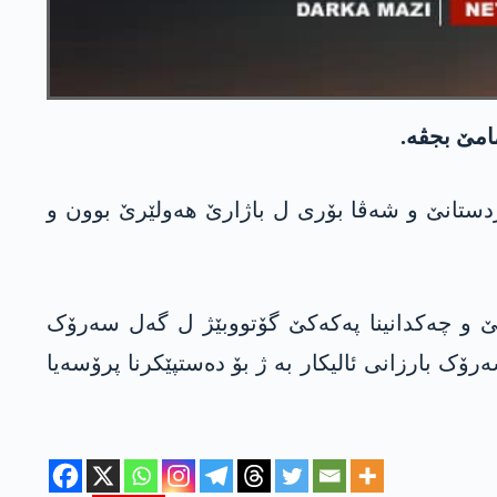
ردستانێ و شەڤا بۆری ل باژارێ ھەولێرێ بوون و
اشتیێ و چەکدانینا پەکەکێ گۆتووبێژ ل گەل سەرۆک
ک بارزانی ئالیکار بە ژ بۆ دەستپێکرنا پرۆسەیا