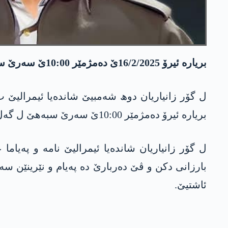
بریارە ئیرۆ 16/2/2025ێ دەمژمێر 10:00ێ سەرێ سبەھێ شاندەیا ئیمرالیێ ل گەل سەرۆک بارزانی ل پیرمامێ بجڤە.
ل گۆر زانیاریان دوھ شەمبیێ شاندەیا ئیمرالیێ 
بریارە ئیرۆ دەمژمێر 10:00ێ سەرێ سبەھێ ل گەل سەرۆک بارزانی بجڤن.
ل گۆر زانیاریان شاندەیا ئیمرالیێ نامە و پەیاما
بارزانی دکن و ڤێ دەربارێ دە پەیام و نێرینێن س
ئاشتیێ.