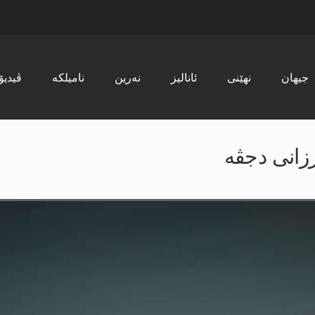
جیھان
نھێنی
ئانالیز
نەرین
نامیلکە
ڤیدیۆ
زانی دجڤە