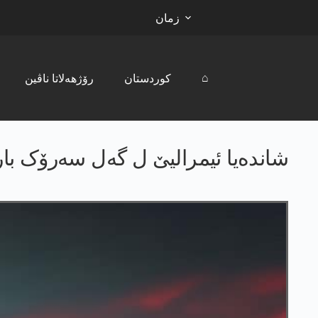
زمان
⌂
کوردستان
رۆژھەلاتا ناڤین
شاندەیا ئیمرالیێ ل گەل سەرۆک بار