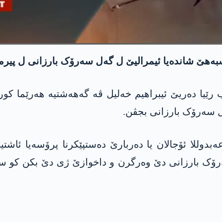
ب رێیا دەریێ ئیبراھیم خەلیل ڤە گەھەشتیە ھەرێما کو
 عەبدوللا ئۆجالان یا دەربارێ دەستپێکرنا پرۆسەیا ئ
ەرۆک بارزانی دێ وەرگرن و داخوازێ ژی دێ بکن کو سەرۆ