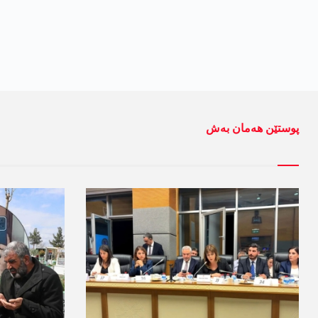
پوستێن ھەمان بەش