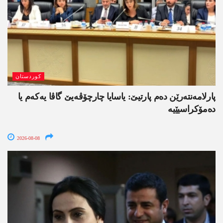
کوردستان
پارلامەنتەرێن دەم پارتیێ: یاسایا چارچۆڤەیێ گاڤا یەکەم یا
دەمۆکراسیێیە
2026-08-08