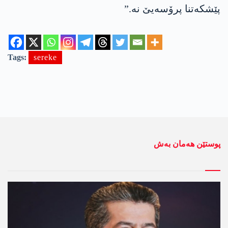
پێشکەتنا پرۆسەیێ نە.”
Tags:
sereke
پوستێن ھەمان بەش