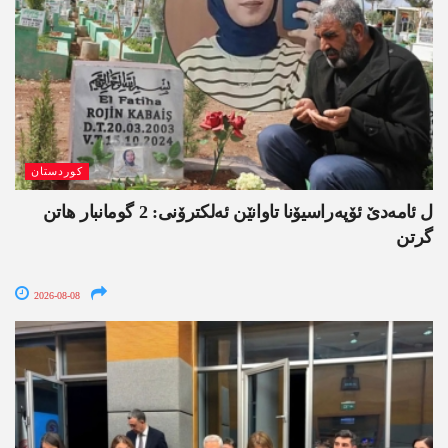
کوردستان
ل ئامەدێ ئۆپەراسیۆنا تاوانێن ئەلکترۆنی: 2 گومانبار ھاتن
گرتن
2026-08-08