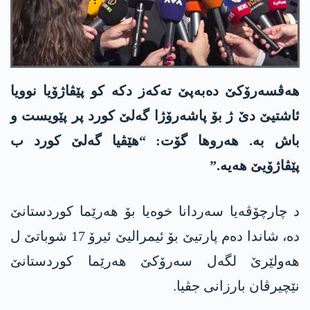
ھەڤسەرۆکێ دەبەپێ تەکەز دکە کو پێڤاژۆیا نوویا
ئاشتیێ دێ ژ بۆ پاشەرۆژا گەلێ کورد پر پێویست و
باش بە. ھەروھا گۆت: “ھێڤیا گەلێ کورد ب
پێڤاژۆیێ ھەیە.”
د چارچۆڤەیا سەردانا خوەیا بۆ ھەرێما کوردستانێ
دە، شاندا دەم پارتیێ بۆ ئیمرالیێ ئیرۆ 17 شوباتێ ل
ھەولێرێ لگەل سەرۆکێ ھەرێما کوردستانێ
نێچیرڤان بارزانی جڤیا.