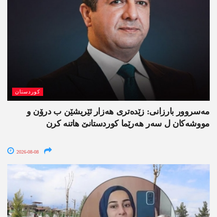
کوردستان
مەسروور بارزانی: زێدەتری ھەزار ئێریشێن ب درۆن و
مووشەکان ل سەر ھەرێما کوردستانێ ھاتنە کرن
2026-08-08