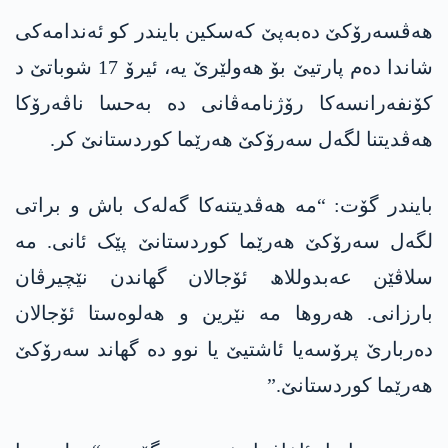
ھەڤسەرۆکێ دەبەپێ کەسکین بایندر کو ئەندامەکی
شاندا دەم پارتیێ بۆ ھەولێرێ یە، ئیرۆ 17 شوباتێ د
کۆنفەرانسەکا رۆژنامەڤانی دە بەحسا ناڤەرۆکا
ھەڤدیتنا لگەل سەرۆکێ ھەرێما کوردستانێ کر.
بایندر گۆت: “مە ھەڤدیتنەکا گەلەک باش و براتی
لگەل سەرۆکێ ھەرێما کوردستانێ پێک ئانی. مە
سلاڤێن عەبدوللاھ ئۆجالان گھاندن نێچیرڤان
بارزانی. ھەروھا مە نێرین و ھەلوەستا ئۆجالان
دەربارێ پرۆسەیا ئاشتیێ یا نوو دە گھاند سەرۆکێ
ھەرێما کوردستانێ.”