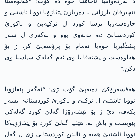
د بەردەوامیا ئاخافتنا خوە دە گۆت: “ھەلوەستا
نێچیرڤان بارزانی یا دەربارێ پێڤاژۆیا نوویا ئاشتیێ و
چارەسەریا پرسا کورد ل ترکیەیێ و باکورێ
کوردستانێ دە، نەتەوی بوو و تەکەزی ل سەر
پشتگیریا خوەیا تەمام بۆ پرۆسەیێ کر. ژ بۆ
ھەلوەست و پشتەڤانیا وی ئەم گەلەک سپاسیا وی
دکن.”
ھەڤسەرۆکێ دەبەپێ گۆت ژی: “ئەگەر پێڤاژۆیا
نوویا ئاشتیێ ل ترکیێ و باکورێ کوردستانێ بسەر
بکەڤە، دێ ژ بۆ پێشەرۆژا گەلێ کورد گەلەکی
پێویست و باش بە. ھێڤیا گەلێ کورد بۆ پێڤاژۆیەکا
نوویا ئاشتیێ ھەیە و ئالیێن کوردستانی ژی ل گەل