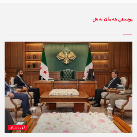
پوستێن ھەمان بەش
کوردستان