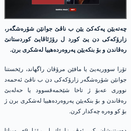
چه‌ته‌یێن په‌كه‌كێ یێن ب ناڤێ جوانێن شۆره‌شگه‌ر،
زارۆكه‌كی دن یێ كورد ل رۆژئاڤایێ كوردستانێ
ره‌ڤاندن و بۆ بنكه‌یێن په‌روه‌رده‌هییا له‌شكری برن.
تۆرا سووریه‌یێ یا مافێن مرۆڤان راگهاند، رێخستنا
جوانێن شۆره‌شگه‌ر زارۆكه‌كی دن ب ناڤێ ئه‌حمه‌د
نووری عه‌بۆ ژ تاخا شێخمه‌قسوود یا حه‌له‌بێ
ره‌ڤاندن و بۆ بنكه‌یێن په‌روه‌رده‌هییا له‌شكری برن ژ
بۆ كو وه‌ره‌ چه‌كدار كرن.
ده‌ستنیشان كر، ئه‌ڤ زارۆك ل رۆژا 9ی سباتا