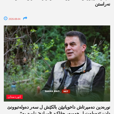
نەراستن
2026-08-04
کوردستان
نورەدین دەمیرتاش داخویانیێن بالکێش ل سەر دەولەتبوونێ
دان: “دەولەت ل ھەمبەر جڤاکێ ئامرازێ زلمێ یە”