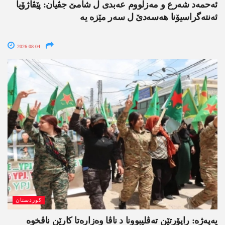
ئەحمەد شەرع و مەزلووم عەبدی ل شامێ جڤیان: پێڤاژۆیا
ئەنتەگراسیۆنا ھەسەدێ ل سەر مێزە یە
2026-08-04
کوردستان
یەپەژە: راپۆرتێن تەڤلیبوونا د ناڤا وەزارەتا کارێن ناڤخوە