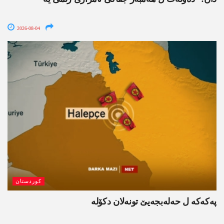
2026-08-04
کوردستان
پەکەکە ل حەلەبجەیێ تونەلان دکۆلە