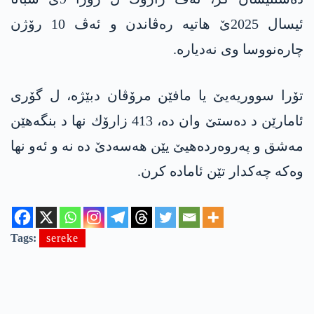
ئیسال 2025ێ هاتیه‌ ره‌ڤاندن و ئه‌ڤ 10 رۆژن
چاره‌نووسا وی نه‌دیاره‌.
تۆرا سووریه‌یێ یا مافێن مرۆڤان دبێژه‌، ل گۆری
ئامارێن د ده‌ستێ وان ده‌، 413 زارۆك نها د بنگه‌هێن
مه‌شق و په‌روه‌رده‌هیێ یێن هه‌سه‌دێ ده‌ نه‌ و ئه‌و نها
وه‌كه‌ چه‌كدار تێن ئاماده‌ كرن.
Tags:
sereke