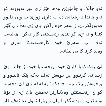
ئەو جانک و جامێرێن وەھا ھێژ ژی فێر نەبوونە کو
ئەو چاندا د زیندانێ دە ب دارێ زۆرێ ب وان دابوو
قەبوولکرنێ، ژ سەر خوە راکن. یان ژی ئەڤ ل گۆر
کێفا وانە ژی کو ئێدی رێخستنی کار نەکن. ھەلبەت
ئەڤ ب سەرێ خوە کارەسەتەکا مەزن و
وەنداکرنەکا بێ پیڤانە.
لێ پەکەکەیا کارێ خوە، رێخستنیا خوە، ژ چاندا وێ
زیندانێ گرتبوو، پر خوەش ئەڤ یەکە پێک ئانیبوو و
پرخوەش پێک تینە. چ دکە؟ پەکەکە ژی لێ دخەبتە
کو چ رێخستنێن وەلاتپارێز نەمینن یان ژی ژ بۆنا
تونەکرن و بێدەنگکرنا وان ژ رۆژا ئەول دە ئەڤ کار