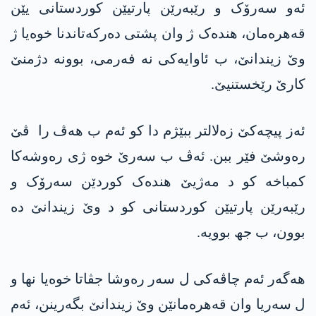
ئەو سەرۆک و رێبەرێن پارتیێن کوردستانی یێن
قەھرەمان، ھندەک ژ وان پشتی دەرکەتاندنا خوەیا ژ
وێ زیندانێ، ب ئاوایەکی نە فەرمی، بوونە دژمنێ
کارێ رێخستنیێ.
ئەز پیچەکێ زەلالتر ببێژم دا کو ئەم ب ھەڤ را ڤێ
رەوشێ فێر ببن. ئەڤ ب سەرێ خوە ژی رەوشەکا
کمباخە کو د مەژیێ ھندەک کوردێن سەرۆک و
رێبەرێن پارتیێن کوردستانی کو د وێ زیندانێ دە
بوون، ب جھ بوویە.
ھەگەر ئەم چاڤەکی ل سەر رەوشا جڤاتا خوەیا نھا و
ل سەریا وان قەهرەمانێن وێ زیندانێ بگەرینن، ئەم