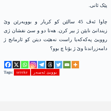
پێک ئانی.
چاوا ئەڤ 45 سالێن کو کریار و بوویەرێن وێ
زیندانێ نایێن ژ بیر کرن. ھەتا دو و سێ نفشان ژی
روویێ پەکەکەیا راست نەهێت دیتن کو ئارمانج ژ
دامەزراندنا وێ ژ بۆنا چ بوو؟
بووبێ ئەسەر
sereke
Tags: