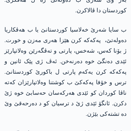
کوردستان دا ڤالاکرن.
ب سایا شەرێ خەلاسیا کوردستانێ یا ب ھەڤکاریا
دەولەتێ، پەکەکە کرن ھێزا ھەری مەزن و خورت.
ژ بۆنا کەس، شەخس، پارتی و تەڤگەرێن وەلاتپارێز
ئێدی دەنگێ خوە دەرنەخن. ئەڤ ژی پێک ئانین و
پەکەکە کرن یەکەم پارتی ل باکورێ کوردستانێ.
ترس و خۆفا پەکەکێ ب کوشتنا وەلاتپارێزان کەتە
ناڤا کوردان کو ئێدی ھەرکەسان حەسابێ خوە ژێ
دکرن. ئانگۆ ئێدی ژێ د ترسیان کو د دەرحەقێ وێ
دە تشتەکی بێژن.