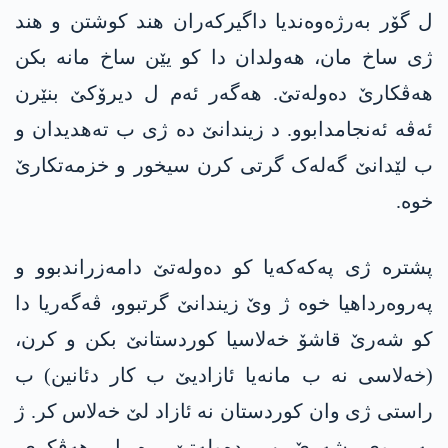
ل گۆر بەرژەوەندیا داگیرکەران ھند کوشتن و ھند
ژی ساخ مان، ھەولدان دا کو یێن ساخ مانە بکن
ھەڤکارێ دەولەتێ. ھەگەر ئەم ل دیرۆکێ بنێرن
ئەڤە ئەنجامدابوو. د زیندانێ دە ژی ب تەھدیدان و
ب لێدانێ گەلەک گرتی کرن سیخور و خزمەتکارێ
خوە.
پشترە ژی پەکەکەیا کو دەولەتێ دامەزراندبوو و
پەروەرداھیا خوە ژ وێ زیندانێ گرتبوو، ڤەگەریا دا
کو شەرێ قاشۆ خەلاسیا کوردستانێ بکن و کرن،
(خەلاسی نە ب مانەیا ئازادیێ ب کار دئانین) ب
راستی ژی وان کوردستان نە ئازاد لێ خەلاس کر. ژ
بەر وی شەرێ ب دەولەتێ رە ل ھەڤکری.