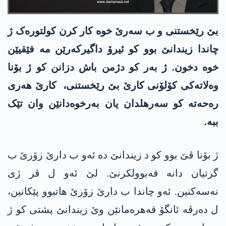
بێ رێخستنی و ب سەرێ خوە کار کرن کولتورەک ژ
چاندا زیندانێ بوو کو ئیرۆ داگیرکەرێن مە فێقیێن
خوە دخون. ژ بەر کو دژمن باش دزانن کو ژ بۆنا
وەلاتەکی کۆلۆنی کارێ بێ رێخستنی، کارێ ھەری
رەحەتە کو سەرھلدان یان بەرخوەدانێن وان تێک
ببە.
ژ بۆنا ڤێ بوو کو د زیندانێ دە ئەو ب دارێ زۆرێ ب
گرتیان دانە قەبوولکرنێ. لێ ئەو ل ڤر ژی
نەسەکنین. ئەو چاندا ب دارێ زۆرێ ھاتبوو پێکانین،
ل دەرڤە ئانگۆ قەھرەمانێن وێ زیندانێ پشتی کو ژ