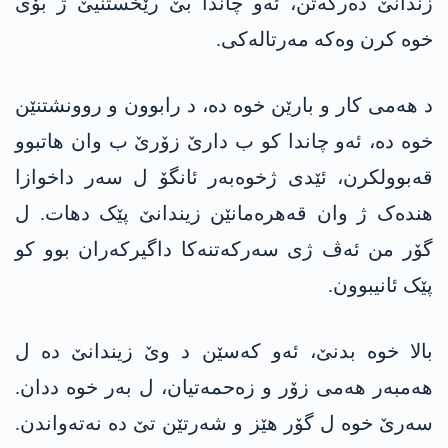
زندانێ دەرکەتن، ئەو چاندا بێ رێخستنیێ ژ بۆی
خوە کرن وەکە مەرتالەکی.
د ھەمی کار و بارێن خوە دە، د رابوون و روونشتنێن
خوە دە، ئەو چاندا کو ب دارێ زۆرێ ب وان ھاتبوو
قەبوولکرن، ئێدی ژخوەبەر ئانگۆ ل سەر داخوازا
ھندەک ژ وان قەھرەمانێن زیندانێ پێک دھات. ل
گۆر من ئەڤ ژی سەرکەتنەکا داگیرکەران بوو کو
پێک ئانیبوون.
بالا خوە بدنێ، ئەو کەسێن د وێ زیندانێ دە ل
ھەمبەر ھەمی زۆر و زەحمەتیان، ل بەر خوە ددان.
سەرێ خوە ل گۆر ھێز و شەرتێن تێ دە نەتەواندن.