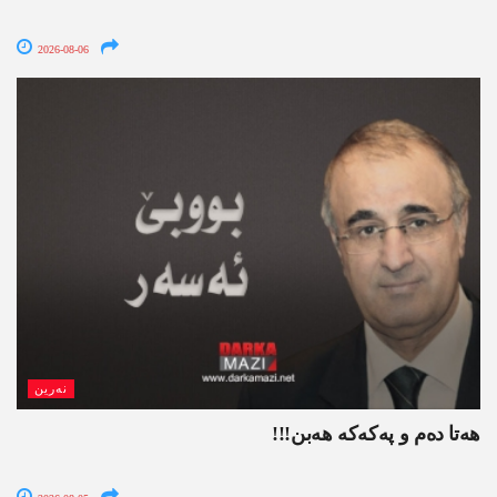
2026-08-06
نەرین
ھەتا دەم و پەکەکە ھەبن!!!