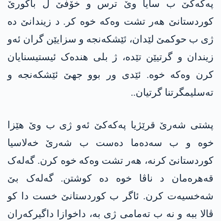
پەکەکێ ب سایا وێ ترس و خۆفێ ل باکورێ
کوردستانێ ھەر تشت وەکە خوە کر. د زیندانێ دە
ژی ب حوکمێ لێدان، ئێشکەنجە و سزایێن گران ئەو
زیندان و گرتیێن تێدە، ژ بلی ھندەک ئیستیسنایان
کرن وەکە خوە. ئێدی ور بوو جھێ ئێشکەنجە و
تەسلیمگرتنا گرتیان..
پشتی شەرێ قرێژیا پەکەکێ ئەو ژی ب وێ ھێزا
خوە و ب سەدەما دەست ب شەرێ خەلاسیا
کوردستانێ کرنە، ھەر تشت وەکە خوە کرن. گەلەک
قەھرەمان د ناڤا خوە دە کوشتن. گەلەک بێ
شەخسیەت کرن. ئاگر ب کوردستانێ خست دا کو
ڤالا ببە و نە ب تەمامی ژی بە، داخوازا داگیرکەران