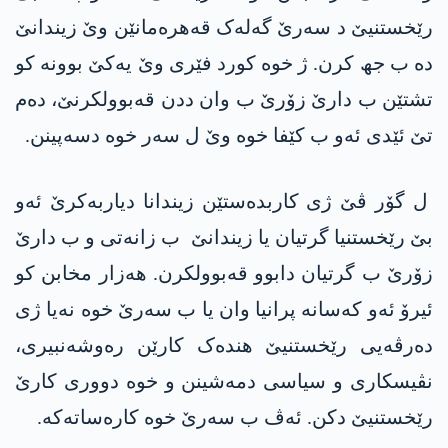
رێخستنیێ د سەرێ گەلەک قەھرەمانێن وێ زیندانێ
دە ب جھ کرن. ژ خوە کورد فێری وێ یەکێ بوونە کو
تشتێن ب دارێ زۆرێ ب وان ددن قەبوولکرنێ، دەم
تێ ئێدی ئەو ب کێفا خوە وێ ل سەر خوە دسەپینن.
ل گۆر ڤێ ژی کاربدەستێن زیندانا دیاربەکرێ ئەو
بێ رێخستنیا گرتیان یا زیندانێ ب زانەتی و ب دارێ
زۆرێ ب گرتیان دابوو قەبوولکرن. ھەزار مخابن کو
ئیرۆ ئەو کەسانە پرانیا وان یا ب سەرێ خوە نەیا ژی
دەرڤەیی رێخستنیێ ھندەک کارێن رەوشەنبیری،
نڤیسکاری و سیاسی دمەشینن و خوە دووری کارێ
رێخستنیێ دکن. ئەڤ ب سەرێ خوە کارەساتەکە.