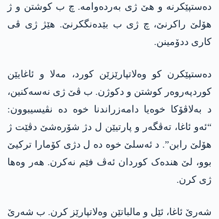
دەستپێکرنە و ھێ ژی بەردەوامە. چ ب کوشتن و ژ
ھۆلێ راکرنێ، چ ژی ب بێدەنگکرنێ. ھێژ ژی ڤی
کاری ددۆمینن.
دەستپێکرن کو وەلاتپارێزێن کورد، مەلا و ئاغایێن
کوردپەروەر کوشتن و دکوژن. ب ڤێ ژی نەسەکنین،
د بەلاڤۆکا خوەیا دامەزراندنا خوە دە نڤیسیبوون:
“ئەو ئاغا، تەڤگەر و پارتیێن ل دژ شۆرەشێ دڤێت ژ
ھۆلێ رابن”. د ئەسلێ خوە دە ل دژی کۆمارا ترکیێ
بوو، لێ ھندەک کوردان ئەڤ فێم نەکرن. ھەر وەھا
ژی کرن.
شەرێ ئاغا، ئێل و مالباتێن وەلاتپارێز کرن. ب شەرێ