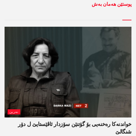
پوستێن ھەمان بەش
نەرین
خواندنه‌كا رەخنەیی بۆ گۆتنێن سۆزدار ئاڤێستایێ ل دۆر
شنگالێ