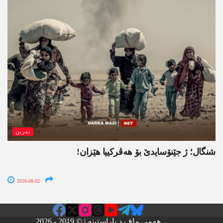
نەرین
شنگال؛ ژ جێنۆسایدێ بۆ هەڤرکییا هێزان!
2026-08-02
هەمی ماف د پاراستینە | © 2019 - 2026