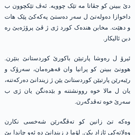
دێ ببینن کو جڤاتا مە تێک چوویە. ئەڤ تێکچوون ب
داخوازا دەولەتێ ل سەر دەستێ پەکەکێ پێک ھات
و دهێت. مخابن ھندەک کورد ژی ژ ڤێ پرۆژەیێ رە
دبن ئالیکار.
ئیرۆ ل رەوشا پارتیێن باکورێ کوردستانێ بنێرن.
ھوونێ ببینن کو پرانیا وان قەھرەمان، سەرۆک و
رێبەرێن پارتیێن کوردستانێ یێن ژ زیندانێ دەرکەتنە،
یان ل مالا خوە روونشتنە و بێدەنگن یان ژی ب
سەرێ خوە تەڤدگەرن.
وەکە تێ زانین کو تەڤگەرێن شەخسی نکارن
وەلاتەکی ئازاد بکن. لۆما د زیندانێ دە ئەو چاندا بێ