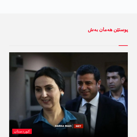
پوستێن ھەمان بەش
کوردستان