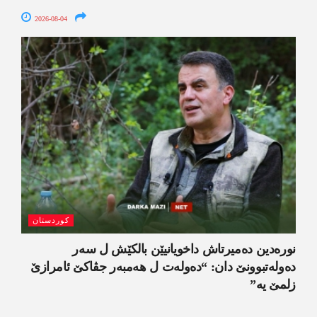
2026-08-04
کوردستان
نورەدین دەمیرتاش داخویانیێن بالکێش ل سەر
دەولەتبوونێ دان: “دەولەت ل ھەمبەر جڤاکێ ئامرازێ
زلمێ یە”