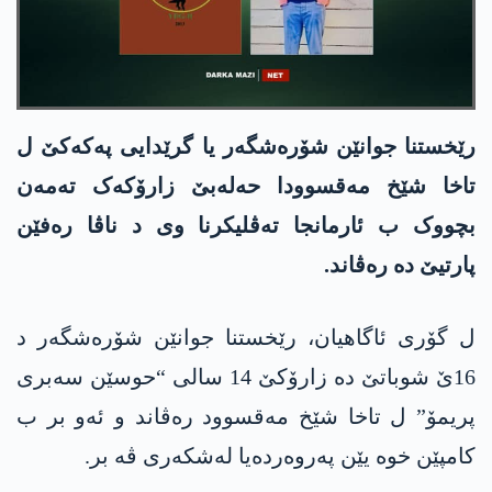
رێخستنا جوانێن شۆرەشگەر یا گرێدایی پەکەکێ ل
تاخا شێخ مەقسوودا حەلەبێ زارۆکەک تەمەن
بچووک ب ئارمانجا تەڤلیکرنا وی د ناڤا رەفێن
پارتیێ دە رەڤاند.
ل گۆری ئاگاهیان، رێخستنا جوانێن شۆرەشگەر د
16ێ شوباتێ دە زارۆکێ 14 سالی “حوسێن سەبری
پریمۆ” ل تاخا شێخ مەقسوود رەڤاند و ئەو بر ب
کامپێن خوە یێن پەروەردەیا لەشکەری ڤە بر.