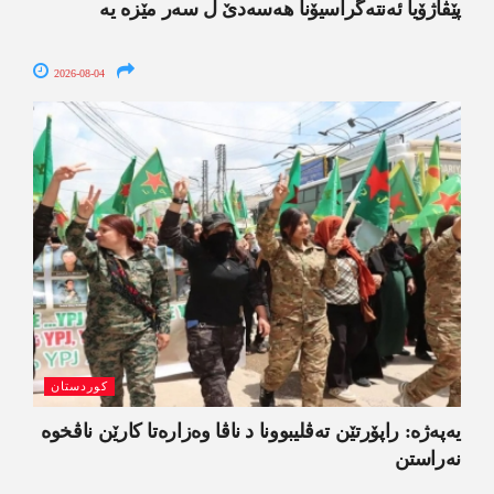
پێڤاژۆیا ئەنتەگراسیۆنا ھەسەدێ ل سەر مێزە یە
2026-08-04
کوردستان
یەپەژە: راپۆرتێن تەڤلیبوونا د ناڤا وەزارەتا کارێن ناڤخوە
نەراستن