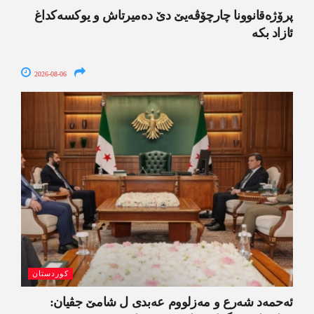
پرۆژەقانوونا چارچۆڤەیێ دێ دەمیرتاش و یوکسەکداغ
ئازاد بکە
2026-08-06
کوردستان
ئەحمەد شەرع و مەزلووم عەبدی ل شامێ جڤیان: