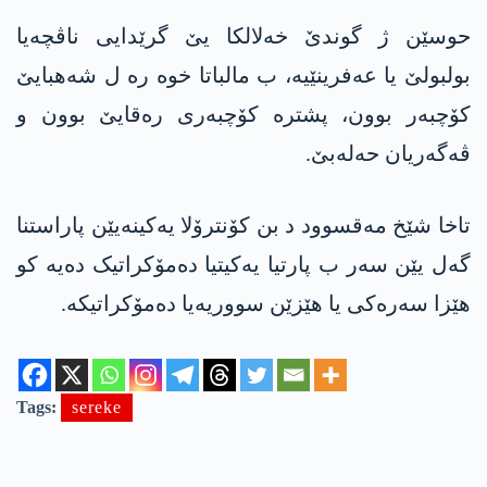
حوسێن ژ گوندێ خەلالکا یێ گرێدایی ناڤچەیا
بولبولێ یا عەفرینێیە، ب مالباتا خوە رە ل شەھبایێ
کۆچبەر بوون، پشترە کۆچبەری رەقایێ بوون و
ڤەگەریان حەلەبێ.
تاخا شێخ مەقسوود د بن کۆنترۆلا یەکینەیێن پاراستنا
گەل یێن سەر ب پارتیا یەکیتیا دەمۆکراتیک دەیە کو
ھێزا سەرەکی یا ھێزێن سووریەیا دەمۆکراتیکە.
Tags:
sereke