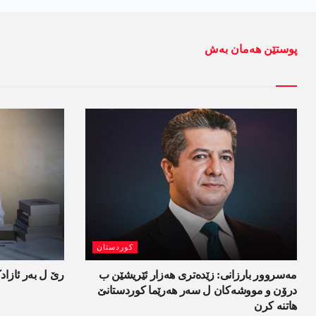
پوستێن ھەمان بەش
کوردستان
مەسروور بارزانی: زێدەتری ھەزار ئێریشێن ب
رێ ل بەر ئازاد
درۆن و مووشەکان ل سەر ھەرێما کوردستانێ
ھاتنە کرن