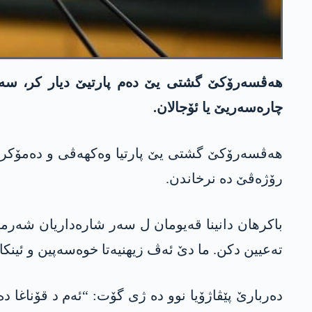
ھەڤسەرۆکێ گشتی یێ دەم پارتیێ دیار کر، سەرۆ
چارەسەریێ یا ئۆجالان.
ھەڤسەرۆکێ گشتی یێ پارتیا وەکھەڤی و دەمۆکراسیێ
رۆژەڤێ دە نرخاندن.
باکرھان دانینا قەیومان ل سەر شارەداریان شەرمە
تەعیین دکن. ما دێ ئەڤ زیھنیەتا خوەسەپین و ئینکا
دەربارێ پێڤاژۆیا نوو دە ژی گۆت: “ئەم د قۆناغا د