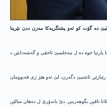
ێ دە گۆت کو ئەو پشتگریەکا مەزن ددن نێرینا
ا پارتیا خوە دە ل مەجلسێ ئاخڤی و گەشەدانێن د
رێبازێن ئاشتیێ دگەرن، لێ ئەو ھێژ ژی قەیوومان
لاتا ناڤین بگوھەرینن. دێ باندۆرێ ل دەھان سالێن