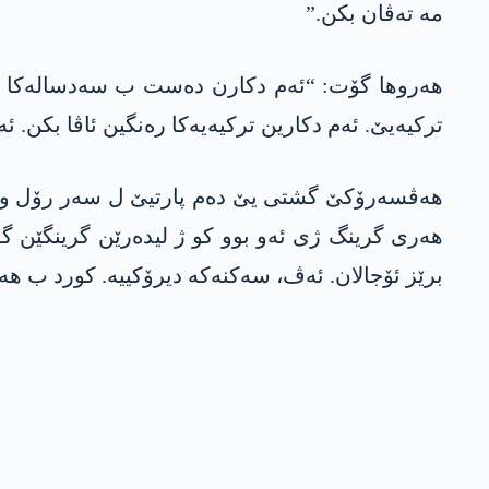
مە تەڤان بکن.”
ھەروھا گۆت: “ئەم دکارن دەست ب سەدسالەکا نو
ترکیەیێ. ئەم دکارین ترکیەیەکا رەنگین ئاڤا بکن. ئ
ھەڤسەرۆکێ گشتی یێ دەم پارتیێ ل سەر رۆل و ھە
ھەری گرینگ ژی ئەو بوو کو ژ لیدەرێن گرینگێن گە
برێز ئۆجالان. ئەڤ، سەکنەکە دیرۆکییە. کورد ب ھە