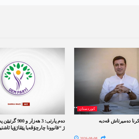
کوردستان
کرنا دەمیرتاش ڤەدبە
دەم پارتی: 3 ھەزار
ژ “قانوونا چارچۆڤەیا پێڤاژۆیا ئاش
2026-08-08