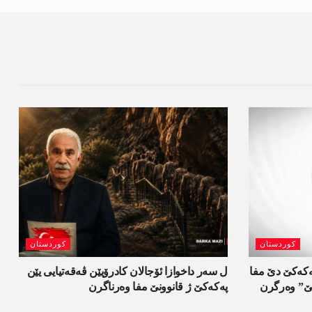
کوردستان
کوردستان
 و 900 گرتیێن پەکەکێ دێ مفا
ل سەر داخوازا ئۆجالان کادرۆیێن ڤەقەتیایی یێن
تیێ” وەرگرن
پەکەکێ ژ قانوونێ مفا وەرناگرن