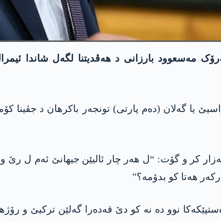
ک مەسعوود بارزانی د ھەڤدیتنا لگەل شاندا ئیمرالی
 یا گەلان (دەم پارتی) تونجەر باکرھان د جڤینا کۆم
زار کر و گۆت: “ل ھەر چار ئالیێن جیھانێ ئەم ل رێ و 
رکەر ھەتا کو بدۆمە؟”
ەستپێکەکا نوو دە نە کو دێ قەدەرا گەلێن ترکیێ و رۆژھ