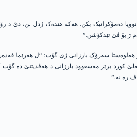
ویا دەمۆکراتیک بکن. ھەکە ھندەک ژدل بن، دێ د رۆ
ەم ژ بۆ ڤێ تێدکۆشن.”
لوەستا سەرۆک بارزانی ژی گۆت: “ل ھەرێما فەدەرال
لێ کورد برێز مەسعوود بارزانی د ھەڤدیتنێ دە گۆت ک
ڤ رە نە.”