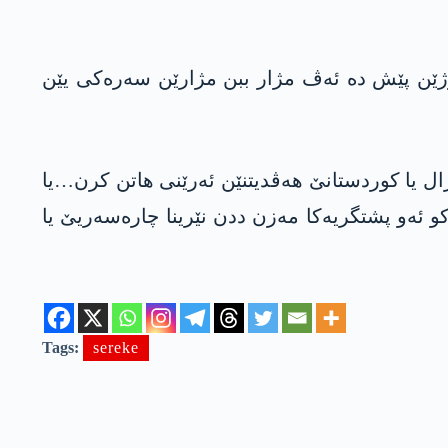
ژێن پێش دە ئەڤ مژار ببن مژارێن سەرەکی یێن
 یا کوردستانێ ھەڤدیتنێن ئەرێنی ھاتن کرن…یا
و ئەو پشتگریەکا مەزن ددن نێرینا چارەسەریێ یا
Tags:
sereke