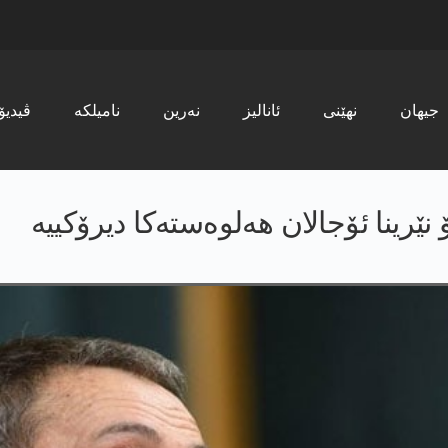
جیھان
نھێنی
ئانالیز
نەرین
نامیلکە
ڤیدیۆ
ۆ نێرینا ئۆجالان ھەلوەستەکا دیرۆکییە