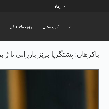
زمان
⌂
کوردستان
رۆژھەلاتا ناڤین
باکرھان: پشتگریا برێز بارزانی یا ژ ب