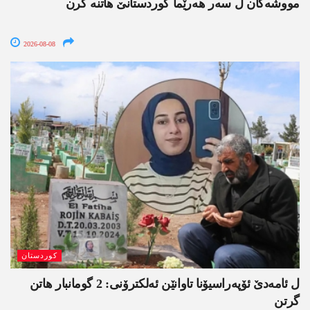
مووشەکان ل سەر ھەرێما کوردستانێ ھاتنە کرن
2026-08-08
کوردستان
ل ئامەدێ ئۆپەراسیۆنا تاوانێن ئەلکترۆنی: 2 گومانبار ھاتن
گرتن