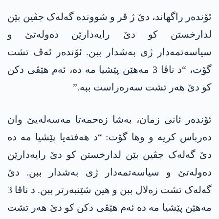
ئۆندەر راگھاند، دێ ژ ڤر و شووندە گەلەک جڤین بێن
لدارخستن کو دێ رایەدارێن دەولەتێ و
سیاسەتمەدار ژی بەشدار ببن. ئۆندەر ئەڤ تشت
گۆت، “د ناڤا 3 مەھێن پێشیا مە دە، ئەم ھێڤی دکن
کو دێ ھەر تشت سەرەراست ببە.”
ئۆندەر ئانی زمان، بەشا زەحمەتا مەسەلەیێ وان
دەرباس کریە و وھا گۆت: “د ھەفتەیا پێشیا مە دە
دێ گەلەک جڤین بێن لدارخستن کو دێ رایەدارێن
دەولەتێ و سیاسەتمەدار ژی بەشدار ببن. دێ
گەلەک تشت زەلال ببن و ھین شێنبەرتر ببن. د ناڤا 3
مەھێن پێشیا مە دە ئەم ھێڤی دکن کو دێ ھەر تشت