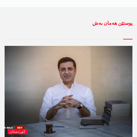
پوستێن ھەمان بەش
کوردستان