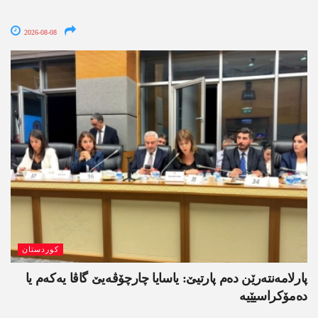
2026-08-08
کوردستان
پارلامەنتەرێن دەم پارتیێ: یاسایا چارچۆڤەیێ گاڤا یەکەم یا
دەمۆکراسیێیە