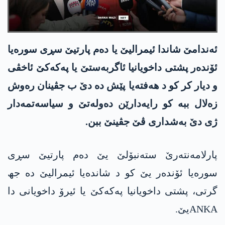
ئەندامێ شاندا ئیمرالیێ یا دەم پارتیێ سڕی سورەیا
ئۆندەر پشتی داخویانیا ئاگربەستێ یا پەکەکێ ئاخڤی
و دیار کر کو د ھەفتەیا پێش دە دێ ب جڤینان رەوش
زەلال ببە کو رایەدارێن دەولەتێ و سیاسەتمەدار
ژی دێ بەشداری ڤێ جڤینێ ببن.
پارلامەنتەرێ ستەنبۆلێ یێ دەم پارتیێ سڕی
سورەیا ئۆندەر یێ کو د شاندەیا ئیمرالیێ دە جھ
گرتی، پشتی داخویانیا پەکەکێ یا ئیرۆ داخویانی دا
ANKAیێ.