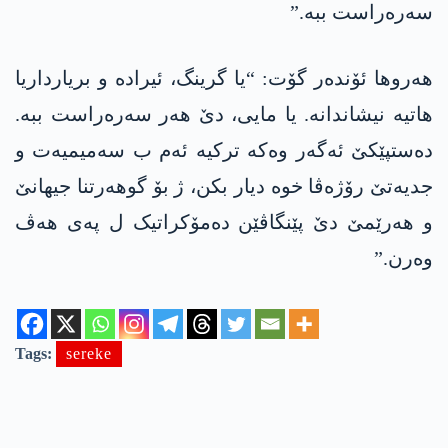
سەرەراست ببە.”
ھەروھا ئۆندەر گۆت: “یا گرینگ، ئیرادە و بریارداریا
ھاتیە نیشاندانە. یا مایی، دێ ھەر سەرەراست ببە.
دەستپێکێ ئەگەر وەکە ترکیە ئەم ب سەمیمیەت و
جدیەتێ رۆژەڤا خوە دیار بکن، ژ بۆ گوھەرتنا جیھانێ
و ھەرێمێ دێ پێنگاڤێن دەمۆکراتیک ل پەی ھەڤ
وەرن.”
Tags:
sereke