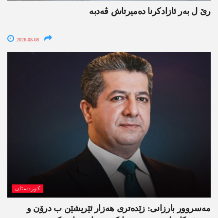
رێ ل بەر ئازادکرنا دەمیرتاش ڤەدبە
2026-08-08
کوردستان
مەسروور بارزانی: زێدەتری ھەزار ئێریشێن ب درۆن و