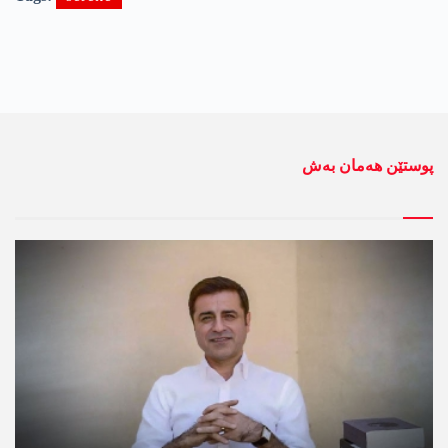
پوستێن ھەمان بەش