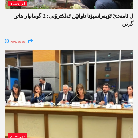
کوردستان
ل ئامەدێ ئۆپەراسیۆنا تاوانێن ئەلکترۆنی: 2 گومانبار ھاتن
گرتن
2026-08-08
کوردستان