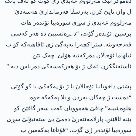
دەمۆکراتیک مەزلووم عەبدی ژی گۆت کو ئەڤ بانگ
ل وان نایێ کرن. بەرسڤا فەرماندارێ ھەسەدێ
مەزلووم عەبدی ژ سڕی سورەییا ئۆندەر ھات
پرسین. ئۆندەر گۆت، “د پرەنسیبێ دە ھەر کەسی
ڤەدحەوینە. ستراکچەرا یەپەگێ ژی ئاڤاھیەکە کو ب
ئیلھاما ئۆجالان دەرکەتیە ھۆلێ. چەک تێن
ئاستەنگکرن. ئەڤ ژ بۆ ھەرکەسەکی دەرباس دبە.”
پشتی داخویانیا ئۆجالان یا ژ بۆ پەکەکێ یا کو گۆتی
“دەست ژ چەکان بەردن و بلا پەکەکە خوە
هلوەشینە” چاڤێ ھەموویان کەت سەر گاڤێن کو
بێنە ئاڤێتن. پارلامەنتەرێ دەمێ یێ ستەنبۆلێ سڕی
سورەییا ئۆندەر ژی گۆت، “قۆناغا یەکەمین ب