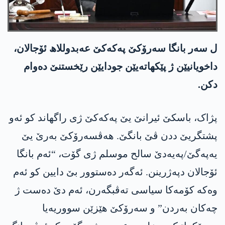
ل سەر بانگا سەرۆکێ پەکەکێ عەبدوللاھ ئۆجالان،
داخویانیێن ژ پێکھاتەیێن جودایێن رێخستنێ دەوام
دکن.
پژاک، باسکێ ئیرانێ یێ پەکەکێ ژی راگھاند کو ئەو
پشتگریێ ددن ڤێ بانگێ. ھەڤسەرۆکێ بەرێ یێ
یەپەگێ/پەیەدێ سالح موسلم ژی گۆت، “ئەم بانگا
ئۆجالان دپەژرینن. ئەگەر دەستوور بێ دایین کو ئەم
وەکە کۆمەکا سیاسی تەڤبگەرن، ئەم دێ دەست ژ
چەکان بەردن” و سەرۆکێ ھێزێن سووریەیا