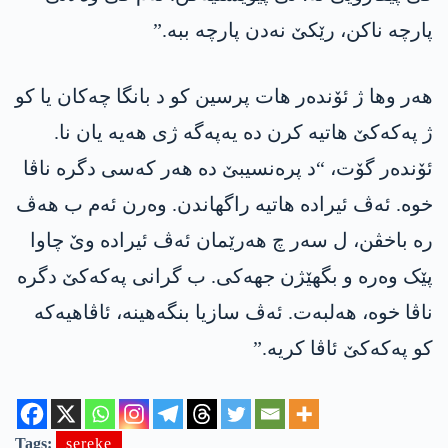
پارچە ناکن، رێکێ نەدن پارچە ببە.”
ھەر وھا ژ ئۆندەر ھات پرسین کو د بانگا چەکان یا کو
ژ پەکەکێ ھاتیە کرن دە یەپەگە ژی ھەیە یان نا.
ئۆندەر گۆت، “د پرەنسیبێ دە ھەر کەسی دگرە ناڤا
خوە. ئەڤ ئیرادە ھاتیە راگهاندن. وەرن ئەم ب ھەڤ
رە باخڤن، ل سەر چ ھەرێمان ئەڤ ئیرادە وێ چاوا
پێک وەرە و بگھێژن جھەکی. ب گرانی پەکەکێ دگرە
ناڤا خوە، ھەلبەت. ئەڤ سازیا بنگەھینە، ئاڤاھیەکە
کو پەکەکێ ئاڤا کریە.”
Tags:
sereke