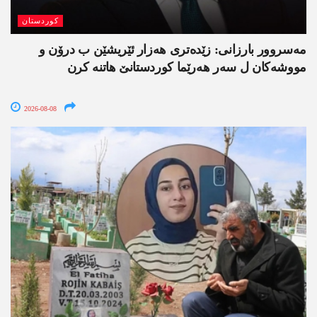
کوردستان
مەسروور بارزانی: زێدەتری ھەزار ئێریشێن ب درۆن و
مووشەکان ل سەر ھەرێما کوردستانێ ھاتنە کرن
2026-08-08