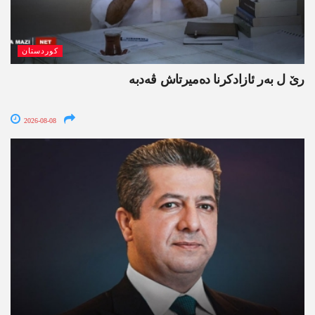
کوردستان
رێ ل بەر ئازادکرنا دەمیرتاش ڤەدبە
2026-08-08