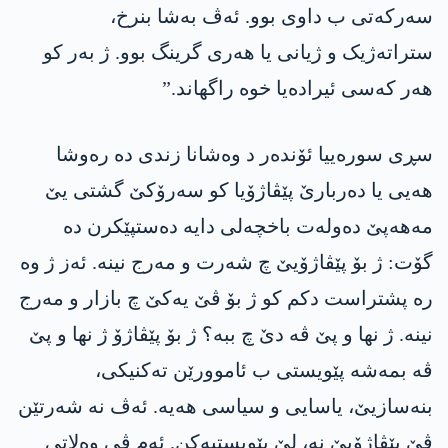
سەرکەتی ب داوی بوو. ئەڤ بەشا بنرخ،
ستراتەژیک و ژیانی یا ھەری گرینگ بوو. ژ بەر کو
ھەر کەسی ئیرادەیا خوە راگھاند.”
سڕی سورەییا ئۆندەر د وەشانا زندی دە رەوشا
ھەیی یا دەربارێ پێڤاژۆیا کو سەرۆکێ گشتی یێ
مەھەپێ دەولەت باخچەلی دایە دەستپێکرن دە
گۆت: ژ بۆ پێڤاژۆیێ چ شەرت و مەرج نینە. ئەز ژ وە
رە پشتراست دکم کو ژ بۆ ڤێ یەکێ چ بازار و مەرج
نینە. ژ نھا و پێ ڤە دێ چ ببە؟ ژ بۆ پێڤاژۆ ژ نھا و پێ
ڤە بمەشە پێویستی ب ئاموورێن تەکنیکی،
بنەسازیێ، یاسایی و سیاسی ھەیە. ئەڤ نە شەرتێن
ڤێ پێڤاژۆیێ نە، لێ پێویستیەکن. ئەم ڤی وەلاتی