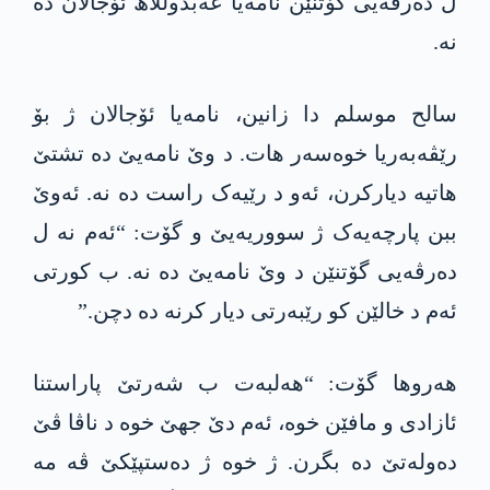
ل دەرڤەیی گۆتنێن نامەیا عەبدوللاھ ئۆجالان دە
نە.
سالح موسلم دا زانین، نامەیا ئۆجالان ژ بۆ
رێڤەبەریا خوەسەر ھات. د وێ نامەیێ دە تشتێ
ھاتیە دیارکرن، ئەو د رێیەک راست دە نە. ئەوێ
ببن پارچەیەک ژ سووریەیێ و گۆت: “ئەم نە ل
دەرڤەیی گۆتنێن د وێ نامەیێ دە نە. ب کورتی
ئەم د خالێن کو رێبەرتی دیار کرنە دە دچن.”
ھەروھا گۆت: “ھەلبەت ب شەرتێ پاراستنا
ئازادی و مافێن خوە، ئەم دێ جھێ خوە د ناڤا ڤێ
دەولەتێ دە بگرن. ژ خوە ژ دەستپێکێ ڤە مە