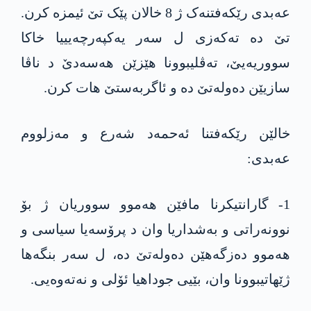
عەبدی رێکەفتنەک ژ 8 خالان پێک تێ ئیمزە کرن.
تێ دە تەکەزی ل سەر یەکپەرچەیییا خاکا
سووریەیێ، تەڤلیبوونا ھێزێن ھەسەدێ د ناڤا
سازیێن دەولەتێ دە و ئاگربەستێ ھات کرن.
خالێن رێکەفتنا ئەحمەد شەرع و مەزلووم
عەبدی:
1- گارانتیکرنا مافێن هەموو سووریان ژ بۆ
نوونەراتی و بەشداریا وان د پرۆسەیا سیاسی و
هەموو دەزگەهێن دەولەتێ دە، ل سەر بنگەها
ژێهاتیبوونا وان، بێیی جوداهیا ئۆلی و نەتەوەیی.