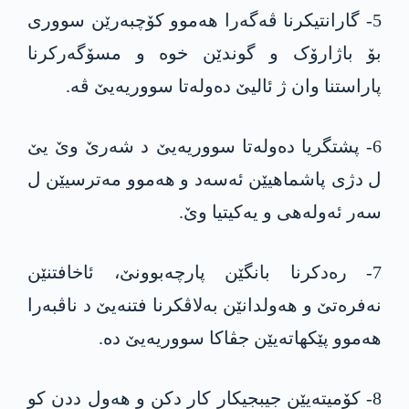
5- گارانتیکرنا ڤەگەرا هەموو کۆچبەرێن سووری
بۆ باژارۆک و گوندێن خوە و مسۆگەرکرنا
پاراستنا وان ژ ئالیێ دەولەتا سووریەیێ ڤە.
6- پشتگریا دەولەتا سووریەیێ د شەرێ وێ یێ
ل دژی پاشماهیێن ئەسەد و هەموو مەترسیێن ل
سەر ئەولەهی و یەکیتیا وێ.
7- رەدکرنا بانگێن پارچەبوونێ، ئاخافتنێن
نەفرەتێ و هەولدانێن بەلاڤکرنا فتنەیێ د ناڤبەرا
هەموو پێکهاتەیێن جڤاکا سووریەیێ دە.
8- کۆمیتەیێن جیبجیکار کار دکن و هەول ددن کو