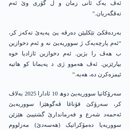
ئەڤ یەک ئانی زمان و ل گۆری وێ ئەم
تەڤگەریان.”
بەردەڤکێ تێکلیێن دەرڤە یێ پەیەێ تەکەز کر،
“ئەم پارچەیەک ژ سووریەیێ نە و ئەم دخوازین
ب ھەڤ را بژین. ئەم دخوازین ئازادیا خوە
بپارێزین. ئەڤ ھەموو ژی د پەیمانا کو ھاتیە
ئیمزەکرن دە، ھەیە.”
سەرۆکاتیا سووریەیێ دوھ 10 ئادارا 2025 بەلاڤ
کر، سەرۆکێ قۆناغا ڤەگوھێزا سووریەیێ
ئەحمەد شەرع و فەرماندارێ گشتییێ ھێزێن
سووریەیا دەمۆکراتیک (ھەسەدێ) مەزلووم