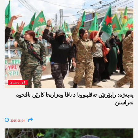
کوردستان
یەپەژە: راپۆرتێن تەڤلیبوونا د ناڤا وەزارەتا کارێن ناڤخوە
نەراستن
2026-08-04