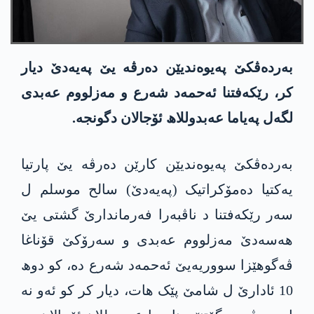
بەردەڤکێ پەیوەندیێن دەرڤە یێ پەیەدێ دیار
کر، رێکەفتنا ئەحمەد شەرع و مەزلووم عەبدی
لگەل پەیاما عەبدوللاھ ئۆجالان دگونجە.
بەردەڤکێ پەیوەندیێن کارێن دەرڤە یێ پارتیا
یەکتیا دەمۆکراتیک (پەیەدێ) سالح موسلم ل
سەر رێکەفتنا د ناڤبەرا فەرماندارێ گشتی یێ
ھەسەدێ مەزلووم عەبدی و سەرۆکێ قۆناغا
ڤەگوھێزا سووریەیێ ئەحمەد شەرع دە، کو دوھ
10 ئادارێ ل شامێ پێک ھات، دیار کر کو ئەو نە