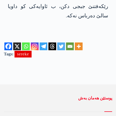
رێکەفتنێ جبجی دکن، ب ئاوایەکی کو داویا
سالێ دەرباس نەکە.
Tags:
sereke
پوستێن ھەمان بەش