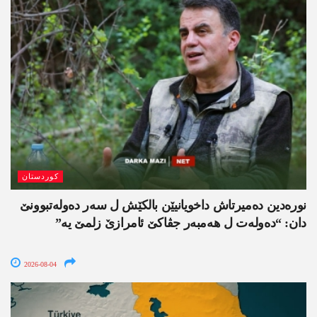
کوردستان
نورەدین دەمیرتاش داخویانیێن بالکێش ل سەر دەولەتبوونێ
دان: “دەولەت ل ھەمبەر جڤاکێ ئامرازێ زلمێ یە”
2026-08-04