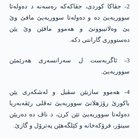
2- جڤاکا کوردی، جڤاکەکە رەسەنە د دەولەتا
سووریەیێ دە و دەولەتا سووریەیێ مافێ وێ
یێ وەلاتیبوونێ و هەموو مافێن وێ یێن
دەستووری گارانتی دکە.
3- ئاگربەست ل سەرانسەری هەرێمێن
سووریەیێ.
4- هەموو سازیێن سڤیل و لەشکەری یێن
باکورێ رۆژهلاتێ سووریەیێ تەڤلی رێڤەبەریا
دەولەتا سووریەیێ تێن کرن، د ناڤ دە دەریێن
سینۆر، فرۆکەخانە و کێلگەهێن پەترۆل و گازێ.