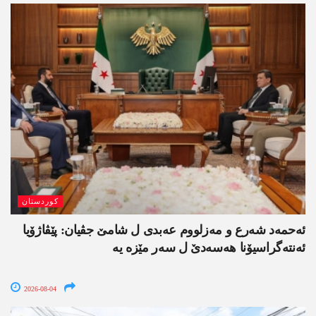
کوردستان
ئەحمەد شەرع و مەزلووم عەبدی ل شامێ جڤیان: پێڤاژۆیا
ئەنتەگراسیۆنا ھەسەدێ ل سەر مێزە یە
2026-08-04