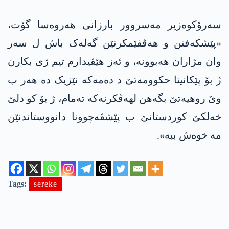
سەرۆکوەزیر مەسروور بارزانی هەروەسا گۆت،
«پێشکەفتن و هەڤفێمکرنێن گەلەک باش ل سەر
وان مژاران هەبوونە، و ئەز هێڤیدارم تیم ژی بکارن
ژ بۆ پێکانینا حكوومه‌تێ د دەمەکە نێزیک دە هەر ب
وێ روهیەتێ بگەهن لهەڤکرنەکە تەمام، ژ بۆ کو دلێ
خەلکێ کوردستانێ ب پێشڤەچوونا دانووستاندنێن
مە خوەش ببە».
Tags:
sereke