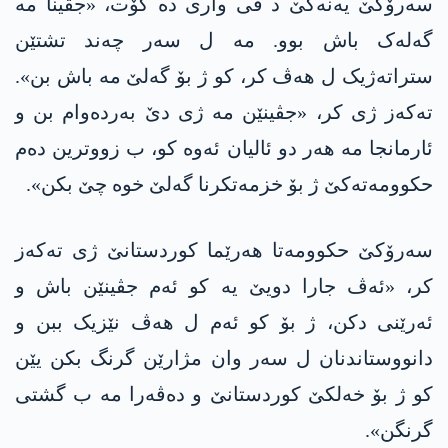
سەرۆکێ یه‌نه‌كێ د ڤی واری دە گۆت، «جڤینا مە
گەلەک باش بوو. مە ل سەر چەند تشتێن
ستراتەژیک ل هەڤ کر، کو ژ بۆ گەلێ مە باش بن».
تەکەز ژی کر، «جڤینێن مە ژی دێ بەردەوام بن و
ئارمانجا مە هەر دو ئالیان ئەوە کو، ب زووترین دەم
حكوومه‌تەکێ ژ بۆ خزمەتکرنا گەلێ خوە چێ بکن».
سەرۆکێ حكوومه‌تا هەرێما کوردستانێ ژی تەکەز
کر، «ئەڤ جارا دویێ یە کو ئەم جڤینێن باش و
ئەرێنی دکن، ژ بۆ کو ئەم ل هەڤ نێزیک ببن و
دانووستاندنان ل سەر وان مژارێن گرنگ بکن یێن
کو ژ بۆ خەلکێ کوردستانێ و دەڤەرا مە ب گشتی
گرنگن».