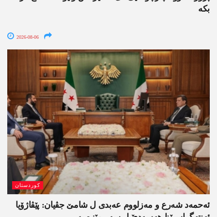
بکە
2026-08-06
کوردستان
ئەحمەد شەرع و مەزلووم عەبدی ل شامێ جڤیان: پێڤاژۆیا
ئەنتەگراسیۆنا ھەسەدێ ل سەر مێزە یە