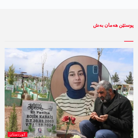
پوستێن ھەمان بەش
کوردستان