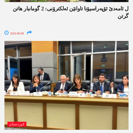
ل ئامەدێ ئۆپەراسیۆنا تاوانێن ئەلکترۆنی: 2 گومانبار ھاتن
گرتن
2026-08-08
کوردستان