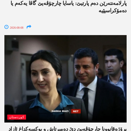
پارلامەنتەرێن دەم پارتیێ: یاسایا چارچۆڤەیێ گاڤا یەکەم یا
دەمۆکراسیێیە
2026-08-08
کوردستان
پرۆژەقانوونا چارچۆڤەیێ دێ دەمیرتاش و یوکسەکداغ ئازاد