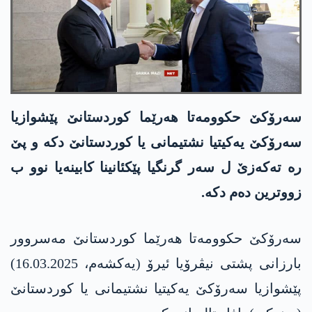
سەرۆکێ حكوومه‌تا هەرێما کوردستانێ پێشوازیا
سەرۆکێ یەکیتیا نشتیمانی یا کوردستانێ دکە و پێ
رە تەکەزێ ل سەر گرنگیا پێکئانینا کابینەیا نوو ب
زووترین دەم دکە.
سەرۆکێ حكوومه‌تا هەرێما کوردستانێ مەسروور
بارزانی پشتی نیڤرۆیا ئیرۆ (یەکشەم، 16.03.2025)
پێشوازیا سەرۆکێ یەکیتیا نشتیمانی یا کوردستانێ