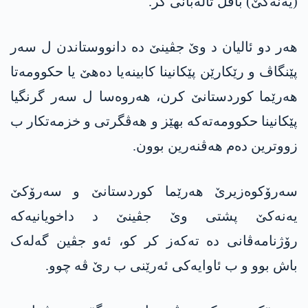
(یه‌نه‌كێ) بافل تالەبانی کر.
هەر دو ئالیان د وێ جڤینێ دە دانووستاندن ل سەر
پێنگاڤ و رێکارێن پێکانینا کابینەیا دەهێ یا حكوومه‌تا
هەرێما کوردستانێ کرن، هەروەسا ل سەر گرنگیا
پێکانینا حكوومه‌تەکە بهێز و هەڤگرتی و خزمەتکار ب
زووترین دەم هەڤنەرین بوون.
سەرۆکوەزیرێ هەرێما کوردستانێ و سەرۆکێ
یه‌نه‌كێ پشتی وێ جڤینێ د داخویانیەکە
رۆژنامەڤانی دە تەکەز کر کو، ئەو جڤین گەلەک
باش بوو و ب ئاوایەکی ئەرێنی ب رێ ڤە چوو.