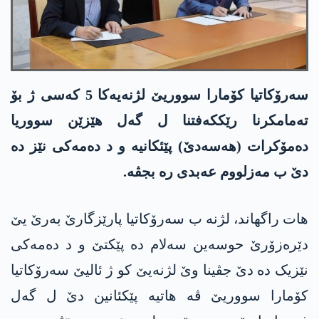
سەرۆکاتیا کۆمارا سووریێ لژنەیەکا 5 کەسی ژ بۆ
تەمامکرنا رێکكەفتنا ل گەل هێزێن سووریا
دەمۆکرات (هه‌سه‌دێ) پێئکانیە و د ده‌مه‌كی نێز ده‌
دێ ب مه‌زلووم عه‌بدی ره‌ بجڤه‌.
هات راگهاند، لژنه‌ ب سەرۆکاتیا پارێزگارێ بەرێ یێ
دێرەزۆرێ حوسه‌ین سەلام دە پێکتێ و د دەمەکی
نێزیک دە دێ جڤینا وێ لژنەیێ کو ژ ئالیێ سەرۆکاتیا
کۆمارا سووریێ ڤە هاتیە پێکئانین دێ ل گەل