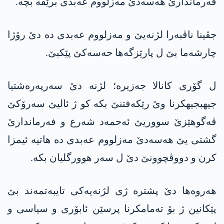
فەرماندارێ هه‌سه‌دێ مەزلووم عه‌بدی برێڤە بچە.
جڤینا ناڤبەرا لژنەیێ و مەزلووم عه‌بدی دە دێ رۆژا
چارشەما بێ ل پارێزگەها حەسەکێ پێکبێ.
ل گۆری کانالا جەزیرە؛ لژنە دێ سەرپەرەشتیا
جیهبجیهکرنا وێ رێکەفتنێ بکە کو ژ ئالیێ سەرۆکێ
ڤەگوهێزێ سووریێ ئەحمەد شەرع و فەرماندارێ
گشتی یێ هه‌سه‌دێ مەزلووم عه‌بدی دە هاتیە ئیمزا
کرن و دووڤچوونێ دێ ل سەر هوورگلیان بکە.
هەروه‌ها دێ پشترە ژی لژنەیەکی تایبەتمەند بێ
پێکانین ژ بۆ تەمامکرنا پرسێن ئابۆری و سیاسی و