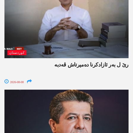
کوردستان
رێ ل بەر ئازادکرنا دەمیرتاش ڤەدبە
2026-08-08