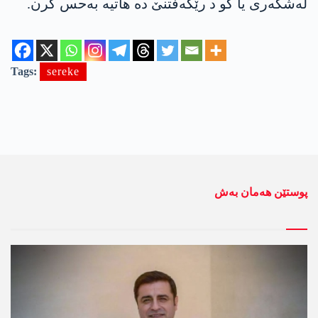
لەشکەری یا کو د رێکەفتنێ دە هاتیە بەحس کرن.
Tags:
sereke
پوستێن ھەمان بەش