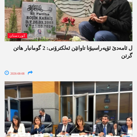
کوردستان
ل ئامەدێ ئۆپەراسیۆنا تاوانێن ئەلکترۆنی: 2 گومانبار ھاتن
گرتن
2026-08-08