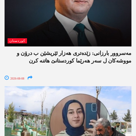
کوردستان
مەسروور بارزانی: زێدەتری ھەزار ئێریشێن ب درۆن و
مووشەکان ل سەر ھەرێما کوردستانێ ھاتنە کرن
2026-08-08