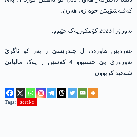
کەڤنەشۆپیێن خوە ژی ھەرن.
نەورۆزا 2023 کۆمکوژیەک چێبوو.
عەرەبێن ھاوردە، ل جندرێسێ ژ بەر کو ئاگرێ
نەورۆزێ پێ خستبوو 4 کەسێن ژ یەک مالباتێ
شەھید کربوون.
Tags:
sereke