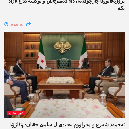
پرۆژەقانوونا چارچۆڤەیێ دێ دەمیرتاش و یوکسەکداغ ئازاد
بکە
2026-08-06
کوردستان
ئەحمەد شەرع و مەزلووم عەبدی ل شامێ جڤیان: پێڤاژۆیا