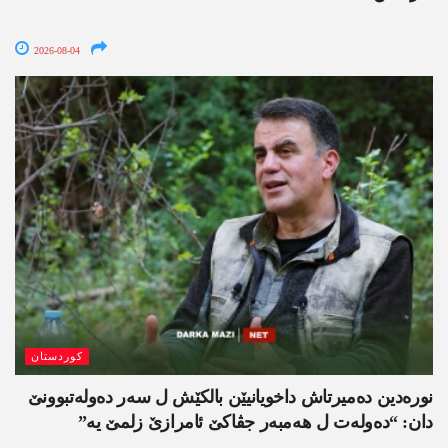
2026-08-04
کوردستان
نورەدین دەمیرتاش داخویانیێن بالکێش ل سەر دەولەتبوونێ
دان: “دەولەت ل ھەمبەر جڤاکێ ئامرازێ زلمێ یە”