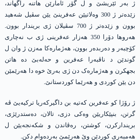
ژ بەر ئێریشێ و ل گۆر ئامارێن ھاتنە راگھاند،
زێدەتر ژ 300 وەلاتیێن عەفرینێ یێن سڤیل شەھید
بوون و زێدەتر ژ 700 سڤیلان ژی بریندار بوون.
ھەروھا دۆرا 350 ھەزار عەفرینی ژی ب نەچاری
کۆچبەر و دەربدەر بوون، هەژمارەکا مەزن ژ وان ل
گوندێن د ناڤبەرا عەفرین و حەلەبێ دە ھاتن
بجھکرن و هەژمارەک دن ژی بەرێ خوە دا ھەرێمێن
دن یێن کوردی و ھەرێما کوردستانێ.
ژ رۆژا کو عەفرین کەتیە بن داگیرکەریا ترکیەیێ ڤە
گرتن، بنپێکاریێن وەکی دزی، تالان، دەستدرێژی،
بریندارکرن، کوشتن، رەڤاندن و شکەنجەیێن ل
ھەمبەری کوردێن وێ ھەرێمێ بەردەوام دکن.