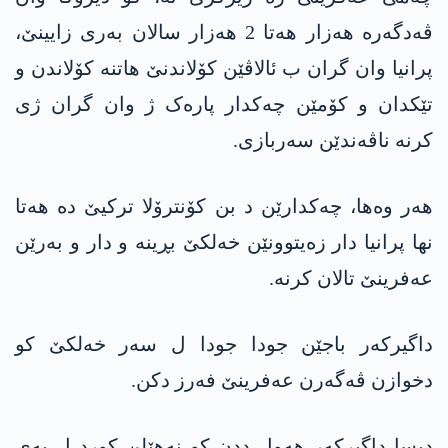
ڤەدگەرە ھەزار ھەتا 2 ھەزار سالان بەری زایینێ،
پرانیا وان گران ب ئالاڤێن کۆلاندنێ ھاتنە کۆلاندن و
تێکدان و کۆمێن چەکدار پارەک ژ وان گران ژی
کرنە ناڤەندێن سەربازی.
هەر وەها، چەکدارێن د بن کۆنترۆلا ترکیێ دە ھەتا
نھا پرانیا دار زەیتوونێن خەلکێ بڕینە و دار و بەرێن
عەفرینێ تالان کرنە.
داگیرکەر باجێن جودا جودا ل سەر خەلکێ کو
دخوازن ڤەگەرن عەفرینێ فەرز دکن.
دیسا داگیرکەر ھەول ددن کو نەھێلن کورد ل پەی