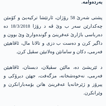
بەردەوامە.
پشتی شەرێ 58 رۆژان، ئارتێشا ترکیەیێ و کۆمێن
چەکدارێن سەر ب وێ ڤە د رۆژا 18/3/2018 دە
دەرباسی باژارێ عەفرینێ و گوندەوارێ وێ بوون و
داگیر کرن و دەست ب دزی و تالانا مال، ئاڤاھیێن
فەرمی، دکان و سامانێن وەلاتیێن سڤیل کرن.
د ئێریشێ دە، مالێن سڤیلان، دبستان، ئاڤاھیێن
فەرمی، نەخوەشخانە، مزگەفت، جھێن دیرۆکی و
پیرۆز و ژێرخانەیا عەفرینێ ھاتن بۆمەبارانکرن و
وێرانکرن.