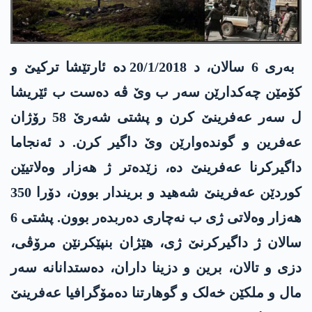
بەری 6 سالان، د 20/1/2018 دە ئارتێشا ترکیێ و
کۆمێن چەکدارێن سەر ب وێ ڤە دەست ب ئێریشا
ل سەر عەفرینێ کرن و پشتی شەرێ 58 رۆژان
عەفرین و گوندەوارێن وێ داگیر کرن. د ئەنجاما
داگیرکرنا عەفرینێ دە، زێدەتر ژ ھەزار وەلاتیێن
کوردێن عەفرینێ شەھید و بریندار بوون، دۆرا 350
ھەزار وەلاتی ژی ب نەچاری دەربدەر بوون. پشتی 6
سالان ژ داگیرکرنێ ژی، هێژان بنپێکرنێن مرۆڤی،
دزی و تالان، برین و دزینا داران، دەستدانانە سەر
مال و ملکێن خەلک و گوھارتنا دەمۆگرافیا عەفرینێ