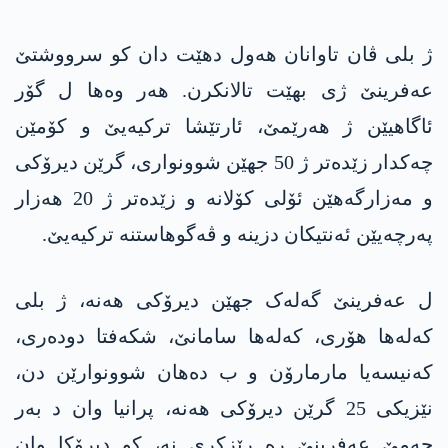
ژ بلی ڤان تاوانان ھەول دهێت دان کو سرووشتێ
عەفرینێ ژی بهێت تالانکرن. هەر وەها ل گۆر
ئاگاهیێن ژ هەرێمێ، ئارتێشا ترکیەیێ و کۆمێن
چەکدار زێدەتر ژ 50 جھێن شوونواری، گرێن دیرۆکی
و مەزارگەھێن ئۆلی کۆلانە و زێدەتر ژ 20 ھەزار
پەرچەیێن ئەنتیکان دزینە و ڤەگوھاستنە ترکیەیێ.
ل عەفرینێ گەلەک جھێن دیرۆکی ھەنە، ژ بلی
کەلەھا ھۆری، کەلەھا سامانێ، شکەفتا دودەری،
کەنیسەیا مارمارۆن و ب دەھان شوونوارێن دن،
نێزیکی 25 گرێن دیرۆکی ھەنە، پرانیا وان د بەر
چەمێ عەفرینێ رە رێزکری نە، کو دیرۆکا وان