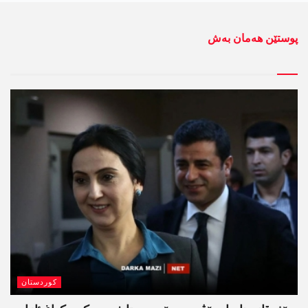
پوستێن ھەمان بەش
کوردستان