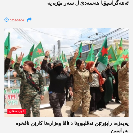
ئەنتەگراسیۆنا ھەسەدێ ل سەر مێزە یە
2026-08-04
کوردستان
یەپەژە: راپۆرتێن تەڤلیبوونا د ناڤا وەزارەتا کارێن ناڤخوە
نەراستن