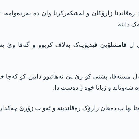
ەڤاندنا زارۆکان و لەشکەرکرنا وان دە بەردەوامە، 
ک داینە.
ن ژی بابێ 2 کەچێن رەڤاندی ل قامشلۆیێ ڤیدیۆیەک بەلاڤ کربوو
ێ فەیسەل مستەفا، پشتی کو رێ پێ نەھاتبوو دایین کو کەچ
ە شەوتاند و ژیانا خوە ژ دەست دا.
ا نھا ب دەھان زارۆک رەڤاندینە و ئەو ب زۆرێ چەکدار 