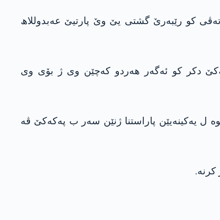
تەڤی کو رێبەرێ گشتی یێ وێ پارتیێ عەبدوللاھ
 و گەفا وێ یەکێ دکر کو ئەگەر ھەردو کەچێن وی ژ بۆی وی
ا خوە ل یەکینەیێن پاراستنا ژنێن سەر ب پەکەکێ ڤە
کرنە.