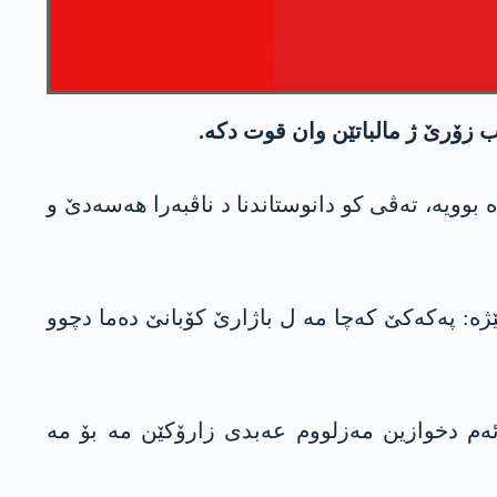
 زۆرێ ژ مالباتێن وان قوت دکە.
رۆکان ب رێیا وێ رێخستنێ ڤە و لەشکەرکرنا وان ب تایبەت د مەھا ئادارا 2025 دە زێدە بوویە، تەڤی کو دانوستاندنا د ناڤبەرا ھەسەدێ و
حمان عەبدی یا تەمەن 17 سال، د ڤیدەۆیەکێ دە دبێژە: پەکەکێ کەچا مە ل باژارێ کۆبانێ دەما دچوو
 ئەم دخوازین مەزلووم عەبدی زارۆکێن مە بۆ مە