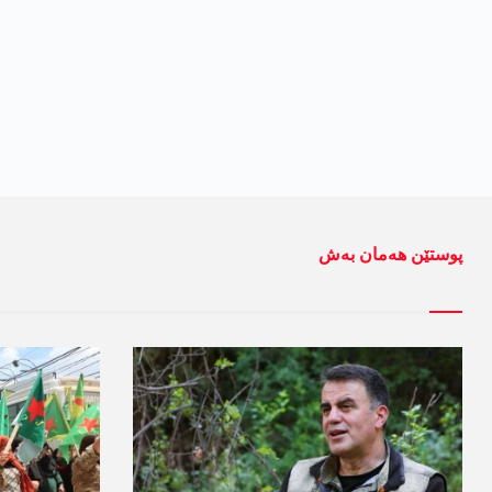
پوستێن ھەمان بەش