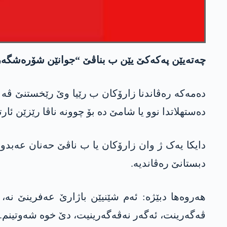
چەتەیێن پەکەکێ یێن ب بناڤێ “جوانێن شۆرەشگەر” 
دەستھلاتدا نوو یا شامێ دە بۆ چوونە ناڤا رێزێن ئا
دبستانێ رەڤاندیە.
ھەروەھا دبێژە: ئەم شێنیێن باژارێ عەفرینێ نە،
ڤەگەرینت، ئەگەر نەڤەگەرینیت، دێ خوە شەوتینم.