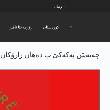
زمان
⌂
کوردستان
رۆژھەلاتا ناڤین
چەتەیێن پەکەکێ ب دەھان زارۆکان 