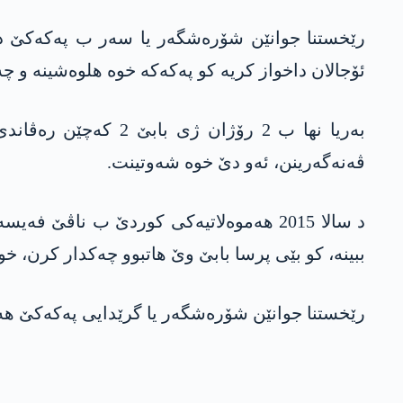
رێخستنا جوانێن شۆرەشگەر یا سەر ب پەکەکێ د ر
ئۆجالان داخواز کریە کو پەکەکە خوە ھلوەشینە و چە
بەریا نھا ب 2 رۆژا
ڤەنەگەرینن، ئەو دێ خوە شەوتینت.
د سالا 2015 ھەموەلاتیەکی کوردێ ب ناڤ
ببینە، کو بێی پرسا بابێ وێ ھاتبوو چەکدار کرن، خو
رێخستنا جوانێن شۆرەشگەر یا گرێدایی پەکەکێ ھەت