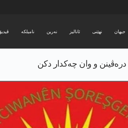
جیھان
نھێنی
ئانالیز
نەرین
نامیلکە
ڤیدیۆ
درەڤینن و وان چەکدار دکن