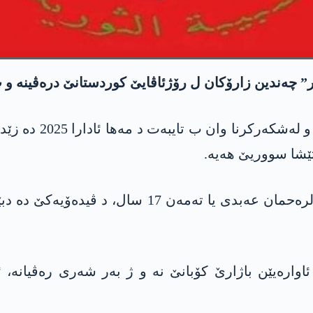
چەندین زارۆکان ل رۆژئاڤایێ کوردستانێ درەڤینە و ب
دەمەکە رەڤاندنا زا
رتێشا سووریێ ھەیە.
دایکا یەک ژ وان زارۆکان یا ب ناڤێ حەنان عەبدولرە
 ئاوارەیێن باژارێ کۆبانێ نە و ژ بەر شەری رەڤیانە،