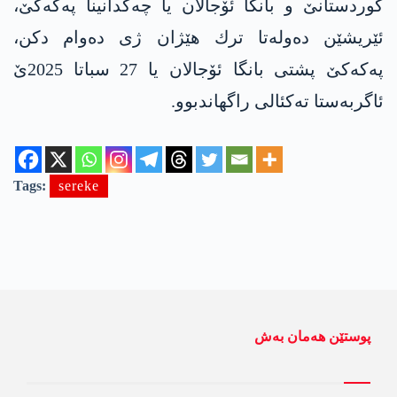
كوردستانێ و بانگا ئۆجالان یا چه‌كدانینا په‌كه‌كێ،
ئێریشێن ده‌وله‌تا ترك هێژان ژی ده‌وام دكن،
په‌كه‌كێ پشتی بانگا ئۆجالان یا 27 سباتا 2025ێ
ئاگربه‌ستا ته‌كئالی راگهاندبوو.
Tags:
sereke
پوستێن ھەمان بەش