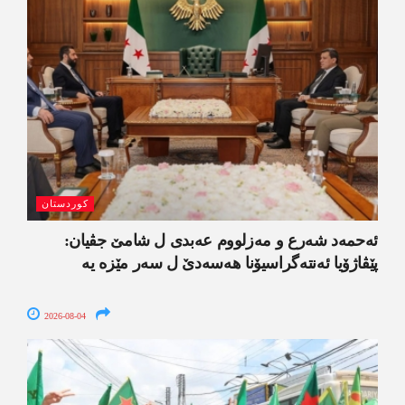
کوردستان
ئەحمەد شەرع و مەزلووم عەبدی ل شامێ جڤیان:
پێڤاژۆیا ئەنتەگراسیۆنا ھەسەدێ ل سەر مێزە یە
2026-08-04