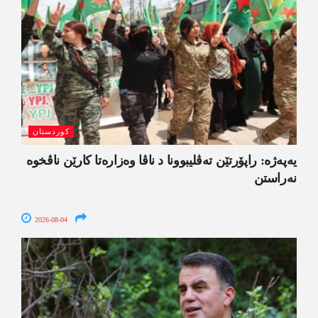
کوردستان
یەپەژە: راپۆرتێن تەڤلیبوونا د ناڤا وەزارەتا کارێن ناڤخوە
نەراستن
2026-08-04