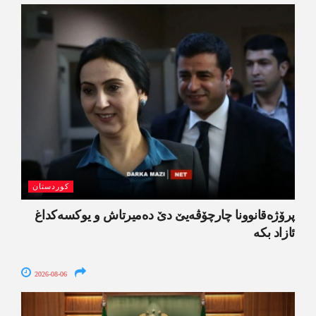
کوردستان
پرۆژەقانوونا چارچۆڤەیێ دێ دەمیرتاش و یوکسەکداغ
ئازاد بکە
2026-08-06