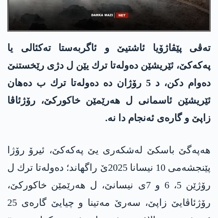
ته‌ڤی پێڤاژۆیا ئاشتیێ و ئاگربه‌ستا ته‌كئالی یا
په‌كه‌كێ، ئێریشێن ده‌وله‌تا ترك یێن ل دژی رێخستنێ
ده‌وام دكن، د 5 رۆژان ده‌ ده‌وله‌تا ترك ب ده‌هان
ئێریشێن ئاسمانی ل هه‌رێمێن خاكوركێ، رۆژئاڤا
زاپێ و گاره‌ی ئه‌نجام دا نه‌.
هه‌په‌گێ باسكێ له‌شكه‌ری یێ په‌كه‌كێ، ئیرۆ رۆژا
پێنجشه‌می 10 نیسانا 2025ێ راگهاند؛ ده‌وله‌تا ترك ل
رۆژێن 5، 6 و 7ی نیسانێ، ل هه‌رێمێن خاكوركێ،
رۆژئاڤایێ زاپێ، سه‌رێ مه‌تینا و چیایێ گاره‌ی 25