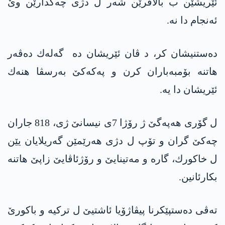
ئێریشێن ب بالافرێن شه‌ر ل دژی چه‌كدارێن وێ
ئه‌نجام دا نه‌.
ده‌ستنیشان كر، د ڤان ئێریشان ده‌ گه‌له‌ك ده‌ڤه‌ر
هاتنه‌ بۆمبه‌باران كرن و په‌كه‌كێ به‌رسڤا هنه‌ك
ئێریشان دا یه‌.
ل گۆری هه‌په‌گێ ژ رۆژا 7ی نیسانێ ژی، 818 جاران
چه‌كێ گران و تۆپ ل دژی هه‌رێمێن گه‌ریلایان یێن
ل خاكورك، گاره‌ و مه‌تینایێ و رۆژئاڤایێ زاپێ هاتنه‌
بكارئانین.
ته‌ڤی ده‌ستپێكرنا پیڤاژۆیا ئاشتیێ ل تركیه‌ و باكورێ