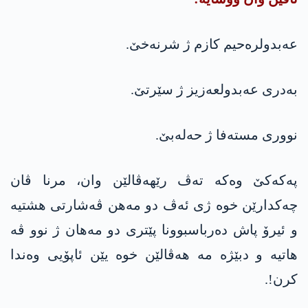
عه‌بدولره‌حیم كازم ژ شرنه‌خێ.
به‌دری عه‌بدولعه‌زیز ژ سێرتێ.
نووری مسته‌فا ژ حه‌له‌بێ.
په‌كه‌كێ وه‌كه ‌ته‌ڤ رێهه‌ڤالێن وان، مرنا ڤان
چه‌كدارێن خوه‌ ژی ئه‌ڤ دو مه‌هن ڤه‌شارتی هشتیه‌
و ئیرۆ پاش ده‌رباسبوونا پێتری دو مه‌هان ژ نوو ڤه
‌هاتیه ‌و دبێژه‌ مه‌ هه‌ڤالێن خوه ‌یێن ئاپۆیی وه‌ندا
كرن!.