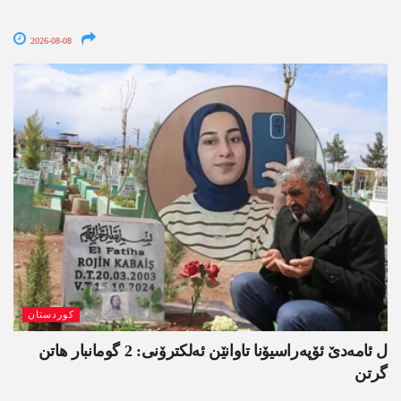
2026-08-08
کوردستان
ل ئامەدێ ئۆپەراسیۆنا تاوانێن ئەلکترۆنی: 2 گومانبار ھاتن
گرتن