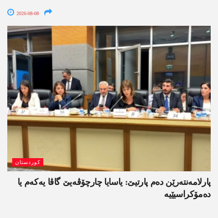
2026-08-08
کوردستان
پارلامەنتەرێن دەم پارتیێ: یاسایا چارچۆڤەیێ گاڤا یەکەم یا
دەمۆکراسیێیە