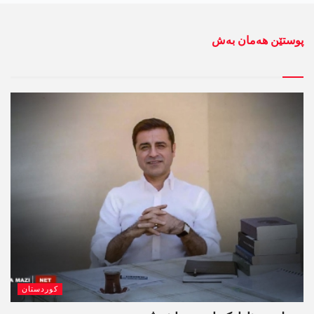
پوستێن ھەمان بەش
کوردستان