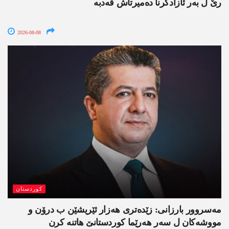
رێ ل بەر ئازادکرنا دەمیرتاش ڤەدبە
2026-08-08
کوردستان
مەسروور بارزانی: زێدەتری ھەزار ئێریشێن ب درۆن و
مووشەکان ل سەر ھەرێما کوردستانێ ھاتنە کرن