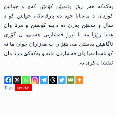
په‌كه‌كه‌ هه‌ر رۆژ وێنه‌یێن كۆمێن كه‌چ و جوانێن
كوردان د مه‌دیایا خوه‌ ده‌ پارڤه‌دكه‌، جوانێن كو د
سال و مه‌هێن به‌رێ ده‌ داینه‌ كوشتن و مرنا وان
هه‌یا رۆژا مه‌ یا ئیرۆ ڤه‌شارتی هشتی‌، ل گۆری
ئاگاهیێن ده‌ستێ مه‌، هێژان ب هه‌زاران جوان ما نه‌
كو ناسنامه‌یا وان ڤه‌شارتی مایه‌ و په‌كه‌كێ مرنا وان
ئیفشا نه‌كری یه‌.
Tags:
sereke