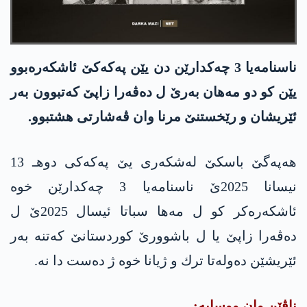
ناسنامه‌یا 3 چه‌كدارێن دن یێن په‌كه‌كێ ئاشكه‌ره‌بوو
یێن كو دو مه‌هان به‌رێ ل ده‌ڤه‌را زاپێ كه‌تبوون‌ به‌ر
ئێریشان و رێخستنێ مرنا وان ڤه‌شارتی هشتبوو.
هه‌په‌گێ باسكێ له‌شكه‌ری یێ په‌كه‌كی دوهـ 13
نیسانا 2025ێ ناسنامه‌یا 3 چه‌كدارێن خوه
ئاشكه‌ره‌كر كو ل مه‌ها سباتا ئیسال 2025ێ ل
ده‌ڤه‌را زاپێ یا ل باشوورێ كوردستانێ كه‌تنه ‌به‌ر
ئێریشێن ده‌وله‌تا ترك و ژیانا خوه‌ ژ ده‌ست دا نه‌.
ناڤێن وان ووسایه‌: