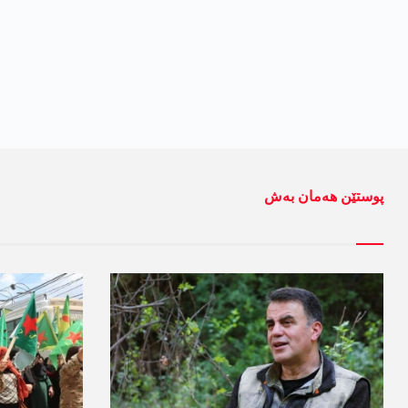
پوستێن ھەمان بەش