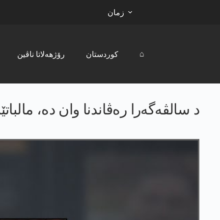
زمان
⌂
کوردستان
رۆژھەلاتا ناڤین
د سالڤەگەرا رەڤاندنا وان دە، مالبات