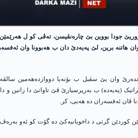
 رێژیما سووریێ جودا بووین بێ چارەنڤیسن، تەڤی کو ل ھەرێم
رن، و د 16 نیسانا 2013 نووچەیێن وان ھاتنە برین، لێ پەیەدێ دان ب ھە
دەرێ وان یێ سڤیل ب بۆنەیا دووازدەھەمین سالڤەگەرا
کراتیک (پەیەدە) ب بەرپرسیارێ ڤێ تاوانێ دا زانین و د
ا ڤان ئەفسەران دە ھەیی، کر.
26/4/20، مالباتێن ئەفسەرێن کوردێن گرتی د داخویانیەکێ دە گۆت ک