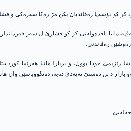
د کر کو دۆسەیا رەڤاندیان بکن مژارەکا سەرەکی و فشار
ڤپەیمانیا ناڤدەولەتی کر کو فشارێ ل سەر فەرمانداری
رەوشێن رەڤاندنێ.
ەرێن کورد ژ ئارتێشا رێژیمێ جودا بوون، و بریارا ھاتنا ھەرێم
و باژار د بن دەستێ پەیەدێ دەیە، دەنگووباسێن وان ھات
حەلەبێ