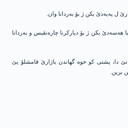
ێ ل پەیەدێ بکن ژ بۆ بەردانا وان.
ا ھەسەدێ بکن ژ بۆ دیارکرنا چارەنڤیس و بەردانا
ا کوردستانێ دا، پشتی کو خوە گھاندن باژارێ قامشلۆ یێ
ن برین.