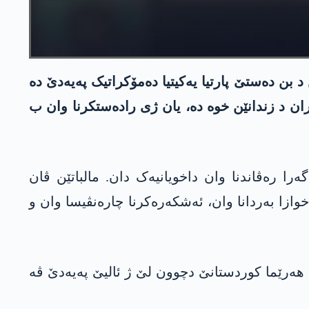
ێن د بن دەستێ پارتیا یەکیتیا دەمۆکراتیک پەیەدێ دە
بوونا وان ئەفسەران د زندانێن خوە دە، یان ژی رادەستکرنا وان ب
 رەڤاندنا وان داخویانیەک دان. مالباتێن ڤان
اخوازا بەردانا وان، ئەشکەرەکرنا چارەنڤیسا وان و
و ئەو بەرەڤ ھەرێما کوردستانێ دچوون لێ ژ ئالیێ پەیەدێ ڤە