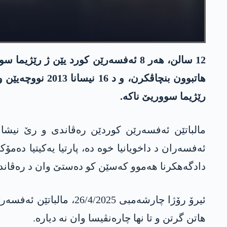
12 سالن، ھەر 8 ئەفسەرێن کورد یێن ژ
ھاتبوون بنچاڤک
رێژیما سووریێ ناکە.
مالباتێن ئەفسەرێن کوردێن رەڤاندی و رێ نیشان
ئەفسەران د داخویانیا خوە دە، پارتیا یەکیتیا دەمۆ
دادگەھکرنا ھەموو کەسێن کو دەستێ وان د رەڤاندن
ئیرۆ رۆژا چارشەمبی 25
ھاتن گرتن و تا نھا چارەنڤیسا وان نە دیارە.