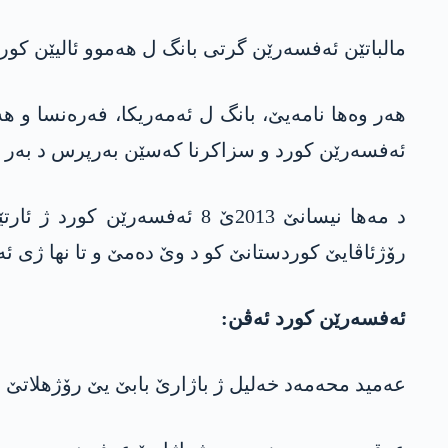
مالباتێن ئەفسەرێن گرتی بانگ ل ھەموو ئالیێن کور
ھەر وەھا نامەیێ، بانگ ل ئەمەریکا، فەرەنسا و ھە
ئەفسەرێن کورد و سزاکرنا کەسێن بەرپرس د بەر 
د مەھا نیسانێ 2013ێ 8 ئەفس
رۆژئاڤایێ کوردستانێ کو د وێ دەمێ و تا نھا ژی ئە
ئەفسەرێن کورد ئەڤن:
عەمید محەمەد خەلیل ژ باژارێ بابێ یێ رۆژھلاتێ 