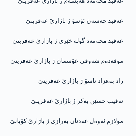
عەقید محەمەد ھەیسەم ژ باژارێ عەفرینێ
عەقید حەسەن ئۆسۆ ژ باژارێ عەفرینێ
عەقید محەمەد گولە خێری ژ باژارێ عەفرینێ
موقەدەم شەوقی عۆسمان ژ باژارێ عەفرینێ
راد بەھزاد ناسۆ ژ باژارێ عەفرینێ
نەقیب حسێن بەکر ژ باژارێ عەفرینێ
مولازم ئەوەل عەدنان بەرازی ژ باژارێ کۆبانێ