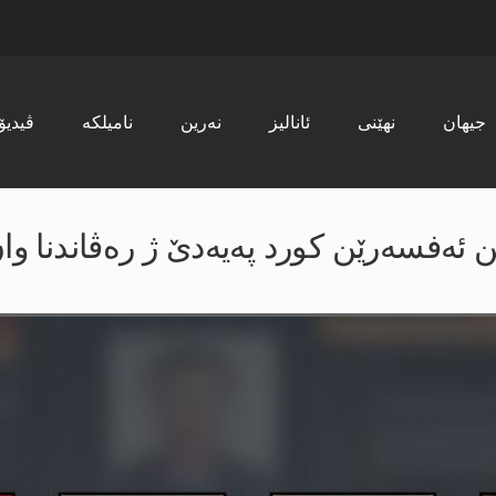
جیھان
نھێنی
ئانالیز
نەرین
نامیلکە
ڤیدیۆ
ێن ئەفسەرێن کورد پەیەدێ ژ رەڤاندنا وا