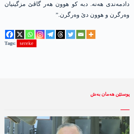
دادمەندی ھەنە. دبە کو ھوون ھەر گاڤێ مزگینیان
وەرگرن و ھوون دێ وەرگرن.”
Tags:
sereke
پوستێن ھەمان بەش