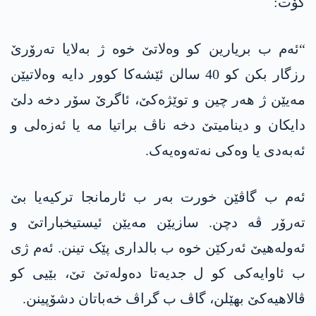
گۆت:
“ئەم ب بریارین کو وەلاتێ خوە ژ بەلایا تەرۆرێ
رزگار بکن کو 40 سالن ئێشەکا کوور دایە وەلاتیێن
مەیێن ژ ھەر چین و توێژەکێ، ئاگرێ سۆر دخە دلێ
دایکان و دینامیتێ دخە ناڤ براتیا مە یا ئەزەلی و
ئەبەدی یا وەکی نەتەوەیەک.
ئەم ب گاڤێن خورت بەر ب ئارمانجا ترکیەیا بێ
تەرۆر ڤە دچن. سازیێن مەیێن ئیستیخباراتێ و
ئەولەھیێ ئەرکێن خوە ب بالداری پێک تینن. ئەم ژی
ب ئاوایەکی کو ل جدیەتا دەولەتێ تێ، بێیی کو
ڤالاھیەکێ بھێلن، گاڤ ب گراڤ خەباتان دشۆپینن.