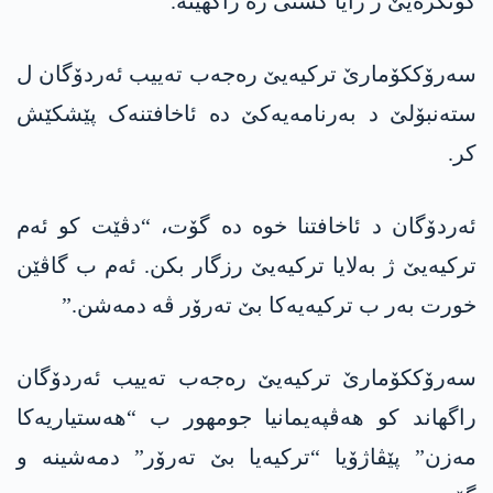
کۆنگرەیێ ژ رایا گشتی رە راگهینە.
سەرۆککۆمارێ ترکیەیێ رەجەب تەییب ئەردۆگان ل
ستەنبۆلێ د بەرنامەیەکێ دە ئاخافتنەک پێشکێش
کر.
ئەردۆگان د ئاخافتنا خوە دە گۆت، “دڤێت کو ئەم
ترکیەیێ ژ بەلایا ترکیەیێ رزگار بکن. ئەم ب گاڤێن
خورت بەر ب ترکیەیەکا بێ تەرۆر ڤە دمەشن.”
سەرۆککۆمارێ ترکیەیێ رەجەب تەییب ئەردۆگان
راگھاند کو ھەڤپەیمانیا جومھور ب “ھەستیاریەکا
مەزن” پێڤاژۆیا “ترکیەیا بێ تەرۆر” دمەشینە و