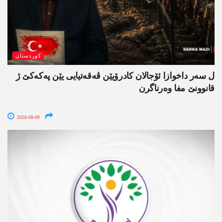
کوردستان
ل سەر داخوازا ئۆجالان کادرۆیێن ڤەقەتیایی یێن پەکەکێ ژ
قانوونێ مفا وەرناگرن
2026-08-09