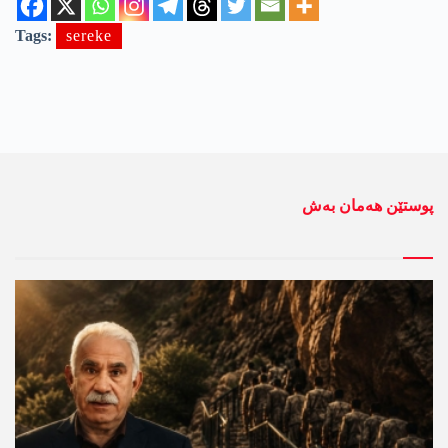
Tags:
sereke
پوستێن ھەمان بەش