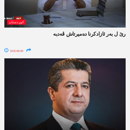
کوردستان
رێ ل بەر ئازادکرنا دەمیرتاش ڤەدبە
2026-08-08