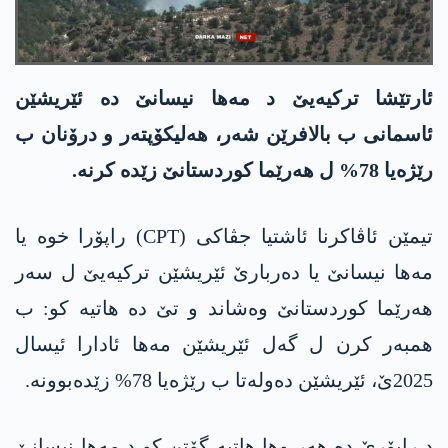
ئارتێشا تركیه‌یێ د مه‌ها نیسانێ ده‌ ئێریشێن
ئاسمانی ب بالافرێن شه‌ر، هه‌لیكۆپته‌ر و درۆنان ب
رێژه‌یا 78% ل هه‌رێما كوردستانێ زێده‌ كرنه‌.
تیمێن ئاڤاکرنا ئاشتیا جڤاکی (CPT) راپۆرا خوە یا
مەها نیسانێ یا دەربارێ ئێریشێن ترکیەیێ ل سەر
هەرێما كوردستانێ وه‌شاند و تێ ده‌ هاتیه‌ كو: ب
همبه‌ر كرن ل گه‌ل ئێریشێن مه‌ها ئادارا ئیسال
2025ێ، ئێریشێن ده‌وله‌تا ب رێژه‌یا 78% زێده‌بوونه‌.
د راپۆرێ ده‌ هه‌ر وها هاتیه‌ گۆتن كو د مەها نیسانێ