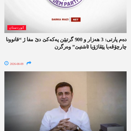
کوردستان
دەم پارتی: 3 ھەزار و 900 گرتیێن پەکەکێ دێ مفا ژ “قانوونا
چارچۆڤەیا پێڤاژۆیا ئاشتیێ” وەرگرن
2026-08-09