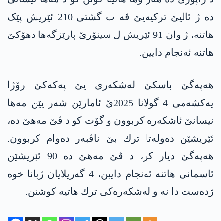
دە ژ ئالیێ ترکیەیێ ڤە ب گشتی 210 ئێریش پێک
هاتنه‌، ژ وان 91 ئێریش ل سینۆرێ پارێزگه‌ها دهۆكێ
هاتنه‌ ئه‌نجام دایین.
هه‌په‌گێ باسكێ له‌شكه‌ری یێ په‌كه‌كێ رۆژا
یه‌كشه‌می 4 گولانا 2025ێ ئامارێن شه‌ر یێن مه‌ها
نیسانێ ئاشكه‌ره‌ كربوون و گۆت كو د ڤێ مه‌هێ ده‌،
ئێریشێن ده‌وله‌تا ترك بێ ناڤبه‌ر ده‌وام كربوون.
هه‌په‌گێ دیار كر، د ڤێ مه‌هێ ده‌ 90 ئێریشێن
ئاسمانی هاتنه‌ ئه‌نجام دایین، 4 گه‌ریلایان ژیانا خوه‌
ژده‌ست دا نه‌ و له‌شكه‌ره‌كی ترك هاتیه‌ كوشتن.