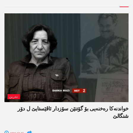
نەرین
خواندنه‌كا رەخنەیی بۆ گۆتنێن سۆزدار ئاڤێستایێ ل دۆر
شنگالێ