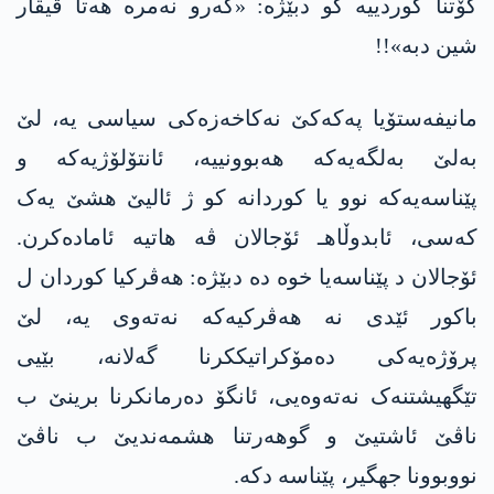
گۆتنا کوردییە کو دبێژە: «كه‌رو نه‌مره‌ هه‌تا قیڤار
شین دبه‌»!!
مانیفەستۆیا په‌كه‌كێ نه‌کاخەزەکی سیاسی یە، لێ
بەلێ بەلگەیەکە هەبوونییە، ئانتۆلۆژیەکە و
پێناسەیەکە نوو یا کوردانە کو ژ ئالیێ هشێ یەک
کەسی، ئابدوڵاهـ ئۆجالان ڤە هاتیە ئامادەکرن.
ئۆجالان د پێناسەیا خوە دە دبێژه‌: هه‌ڤركیا کوردان ل
باکور ئێدی نە هه‌ڤركیه‌كه‌ نەتەوی یه‌، لێ
پرۆژەیەکى دەمۆکراتیککرنا گەلانه‌، بێیی
تێگهیشتنەک نەتەوەیی، ئانگۆ دەرمانکرنا برینێ ب
ناڤێ ئاشتیێ و گوهەرتنا هشمەندیێ ب ناڤێ
نووبوونا جهگیر، پێناسە دکە.