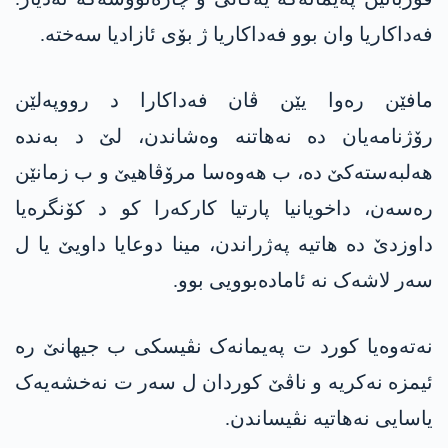
فەداکاریا وان بوو فەداکاریا ژ بۆی ئازادیا سەختە.
مافێن رەوا یێن ڤان فه‌داكارا د رووپەلێن
رۆژنامەیان دە نەهاتنە وەشاندن، لێ د به‌نده‌
هەلبەسته‌كێ دە، ب هەوەسا مرۆڤاهیێ و ب زمانێن
رەسەن، داخویانیا پارتیا کارکەرا کو د کۆنگرەیا
داوزدێ دە هاتیە پەژراندن، مینا دوعایا داویێ یا ل
سەر لاشەک نە ئامادەبوویی بوو.
نەتەوەیا کورد ت پەیمانەک نڤیسکی ب جیهانێ رە
ئیمزە نەکریە و ناڤێ کوردان ل سەر ت نەخشەیەک
یاسایی نەهاتیە نڤیساندن.