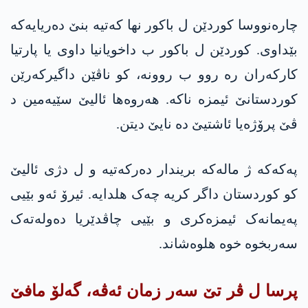
چارەنووسا کوردێن ل باکور نها كه‌تیه‌ بنێ دەریایەکە
بێداوی. کوردێن ل باکور ب داخویانیا داوی یا پارتیا
کارکەران رە روو ب روونە، کو ناڤێن داگیرکەرێن
کوردستانێ ئیمزە ناکە. هه‌روه‌ها ئالیێ سێیەمین د
ڤێ پرۆژەیا ئاشتیێ دە نایێ دیتن.
په‌كه‌كه‌ ژ مالەکە بریندار دەرکەتیە و ل دژی ئالیێ
کو کوردستان داگر کریە چەک هلدایە. ئیرۆ ئەو بێیی
پەیمانەک ئیمزەکری و بێیی چاڤدێریا دەولەتەک
سەربخوە خوه‌ هلوه‌شاند.
پرسا ل ڤر تێ سه‌ر زمان ئه‌ڤه‌، گه‌لۆ مافێ