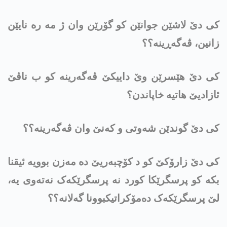
کی دێ لاشێن جوانێن کو گۆرێن وان ژ مە رە نایێن
زانین، ڤەگەڕینه‌؟؟
کی دێ هێسرێن وێ داییكێ ڤەگەرینە کو ب ناڤێ
ئازادیێ هاتیە خاپاندن؟
کی دێ گوندێن شەوتی و کەنێ وان ڤەگەرینە؟؟
کی دێ زارۆکێ کو د کۆچبەریێ دە مەزن بوویە ئیقنا
بکە کو پرسگرێکا کورد نە پرسگرێکەک نەتەوی یە،
لێ پرسگرێکەک دەمۆکراتیکبوونا گەلانە؟؟