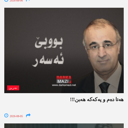
2026-08-06
نەرین
ھەتا دەم و پەکەکە ھەبن!!!
2026-08-05