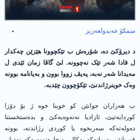
سمكۆ عه‌بدولعه‌زیز
د دیرۆکێ دە، شۆرەش ب تێکچوونا هێزێن چەکدار
ل قادا شەر تێک نەچوونە. لێ گاڤا زمان ئێدی ل
مەیدانا شەر نەبە، پەیڤ زووا بوون و به‌یانامه‌ بوونه‌
وەک خوینرژاندنێ، تێكۆچوون چێدبه‌.
ب هەزاران جوانێن کو خوینا خوە ژ بۆ دۆزا
کوردایه‌تیێ، ئازادیا نەتەوەیەکێ و بدەستخستنا
دەولەتەکە سەربخوە یا کوردی رژاندنە، بوونە
قوربانێن پەیمانەکە یەکالی و چارەنووسەکە نەدیار.