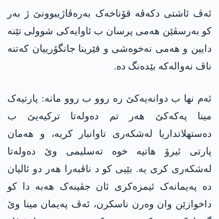
ئەڤ ئاشتی دکەڤە قۆناخەک بەرەڤاژیبوونێ ژ بەر
کو بەرسڤێن هەمی پرسان ب ئاوایه‌كی شوولی تێنە
دایین و هەمی نەخوەشی و قێرینا جانگۆرییان کەتنە
ناڤ نه‌واله‌كه‌ بێدەنگ ده‌.
ئەم نها ب دوانه‌یه‌كێ رە روو ب روو مانه‌: پارتیەک
مینا په‌كه‌كێ هەر تم دەولەتا ترکیەیێ ب
دەستهلاتداریا لەشکەری تاوانبار کریە، و هەمان
پارتی ئیرۆ هاتیه‌ خوه‌ تەسلیمی وێ دەولەتا
لەشکەری كری یه‌. بێیی کو د ناڤبەرا هەر دو ئالیان
ده‌ پەیمانەک ئیمزەکری ئان جڤینەک هەبە دا کو
داخوازێن وان وەرن ناسکرن، ئەڤ پەیمان مینا وێ