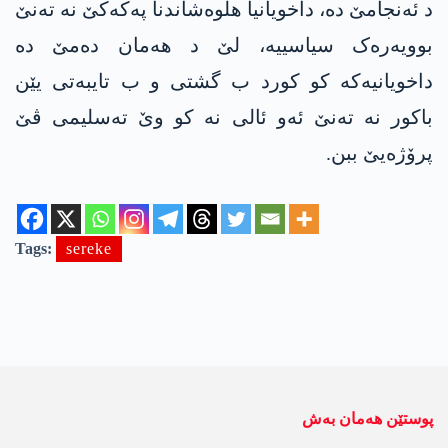
د ئەنجامێ دە، داخویانیا هلوەشاندنا په‌كه‌كێ نە تەنێ
بوویەرەک سیاسییە، لێ د هەمان دەمێ دە
داخویانیەکە کو کورد ب گشتی و ب تایبەتی یێن
باکور نه‌ ته‌نێ ئه‌و ئالی نه‌ كو وێ تەسلیمی ڤێ
پرۆژەیێ ببن.
Tags:
sereke
پوستێن ھەمان بەش