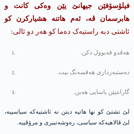
فیلۆسۆفێن جیهانێ یێن وەکی کانت و
هابرسمان ڤە، ئەم هاتنە هشیارکرن كو
ئاشتی دبە راستیەک دەما کو هەر دو ئالی:
هه‌ڤدو قه‌بوول دكن.
ده‌ستبه‌رداری هه‌ڤسه‌نگ بیت.
گارانتیێن یاسایی هه‌بن.
لێ تشتێ کو نها هاتیە دیتن نە ئاشتیەکە سیاسییە،
لێ ڤالاهیەکە سیاسی، رەوشەنبیری و مرۆڤییە.