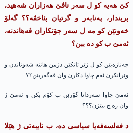
کێ هەیە کو ل سەر ناڤێ هه‌زاران شه‌هید،
بریندار، پەنابەر و گرتیان بئاخڤە؟؟ گه‌لۆ
خه‌ونێن كو مه‌ ل سه‌ر جۆتكاران ڤه‌هاندنه‌،
ئه‌مێ ب كو ده‌ ببن؟
جەنازەیێن کو ل ژێر تانكێن دژمن هاتنە شەوتاندن و
وێرانکرن ئەم چاوا دکارن وان ڤەگەرینن؟؟
ئەمێ چاوا سەردانا گۆرێن ب کۆم بکن و ئەمێ ژ
وان ره‌ چ ببێژن؟؟؟
د فەلسەفەیا سیاسی دە، ب تایبەتی ژ هێلا