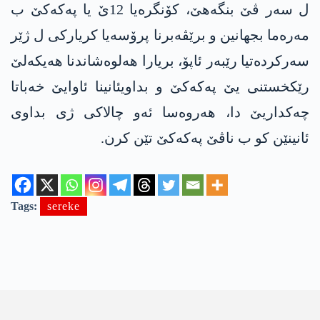
ل سەر ڤێ بنگەهێ، کۆنگرەیا 12ێ یا په‌كه‌كێ ب
مەرەما بجهانین و برێڤەبرنا پرۆسەیا کریارکی ل ژێر
سەرکردەتیا رێبەر ئاپۆ، بریارا هەلوەشاندنا هەیکەلێ
رێکخستنی یێ په‌كه‌كێ و بداویئانینا ئاوایێ خەباتا
چەکداریێ دا، هەروەسا ئەو چالاکی ژی بداوی
ئانینێن کو ب ناڤێ په‌كه‌كێ تێن کرن.
Tags:
sereke