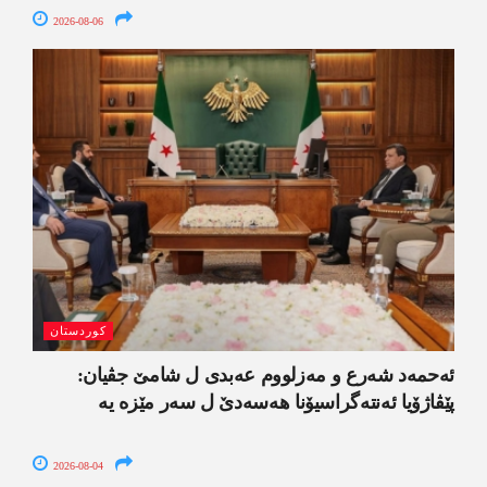
2026-08-06
کوردستان
ئەحمەد شەرع و مەزلووم عەبدی ل شامێ جڤیان:
پێڤاژۆیا ئەنتەگراسیۆنا ھەسەدێ ل سەر مێزە یە
2026-08-04