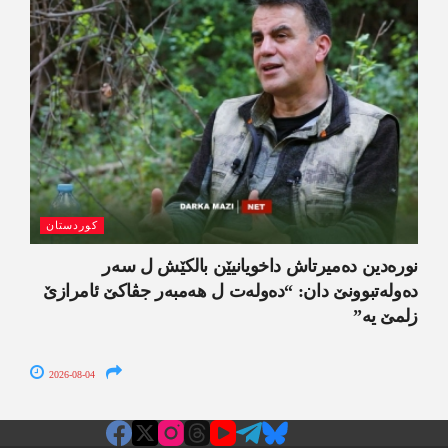
کوردستان
نورەدین دەمیرتاش داخویانیێن بالکێش ل سەر
دەولەتبوونێ دان: “دەولەت ل ھەمبەر جڤاکێ ئامرازێ
زلمێ یە”
2026-08-04