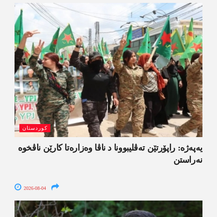
کوردستان
یەپەژە: راپۆرتێن تەڤلیبوونا د ناڤا وەزارەتا کارێن ناڤخوە
نەراستن
2026-08-04