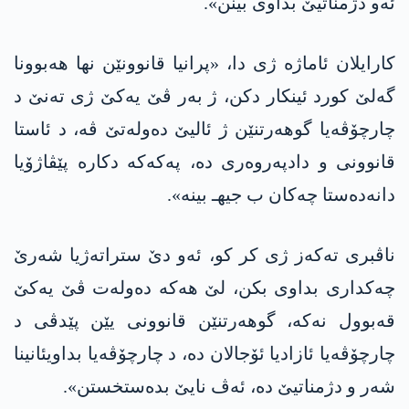
ئەو دژمناتیێ بداوی بینن».
کارایلان ئاماژە ژی دا، «پرانیا قانوونێن نها هەبوونا
گەلێ کورد ئینکار دکن، ژ بەر ڤێ یەکێ ژی تەنێ د
چارچۆڤەیا گوهەرتنێن ژ ئالیێ دەولەتێ ڤە، د ئاستا
قانوونی و دادپەروەری دە، په‌كه‌كه‌ دکارە پێڤاژۆیا
دانەدەستا چەکان ب جیهـ بینە».
ناڤبری تەکەز ژی کر کو، ئەو دێ ستراتەژیا شەرێ
چەکداری بداوی بکن، لێ هەکە دەولەت ڤێ یەکێ
قەبوول نەکە، گوهەرتنێن قانوونی یێن پێدڤی د
چارچۆڤەیا ئازادیا ئۆجالان دە، د چارچۆڤەیا بداویئانینا
شەر و دژمناتیێ دە، ئەڤ نایێ بدەستخستن».