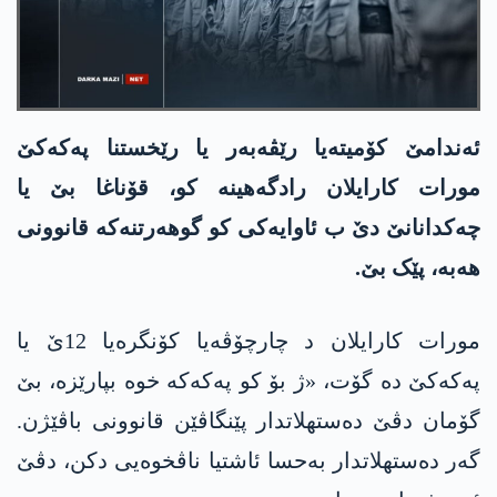
ئەندامێ کۆمیتەیا رێڤەبەر یا رێخستنا په‌كه‌كێ
مورات کارایلان رادگەهینە کو، قۆناغا بێ یا
چەکدانانێ دێ ب ئاوایەکی کو گوهەرتنەکە قانوونی
هەبە، پێک بێ.
مورات کارایلان د چارچۆڤەیا کۆنگرەیا 12ێ یا
په‌كه‌كێ دە گۆت، «ژ بۆ کو په‌كه‌كه‌ خوە بپارێزە، بێ
گۆمان دڤێ دەستهلاتدار پێنگاڤێن قانوونی باڤێژن.
گەر دەستهلاتدار بەحسا ئاشتیا ناڤخوەیی دکن، دڤێ