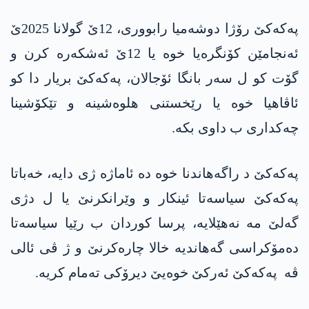
په‌كه‌كێ رۆژا دوشەمیا رابووری، 12ێ گولانا 2025ێ
ئەنجامێن کۆنگرەیا خوە یا 12ێ ئەشکەرە کرن و
گۆت کو ل سەر بانگا ئۆجالان، په‌كه‌كێ بریار دا کو
ئاڤاهیا خوە یا رێخستنی هلوەشینە و تێکۆشینا
چەکداری ب داوی بکە.
په‌كه‌كێ د راگەهاندنا خوە دە ئاماژە ژی دایە، خەباتا
په‌كه‌كێ سیاسەتا ئینکار و وێرانکرنێ یا ل دژی
گەلێ مە نەهێلایە، پرسا کوردان ب رێیا سیاسەتا
دەمۆکراسی گەهاندیە خالا چارەکرنێ و ژ ڤی ئالی
ڤە په‌كه‌كێ ئەرکێ خوەیێ دیرۆکی تەمام کریە.