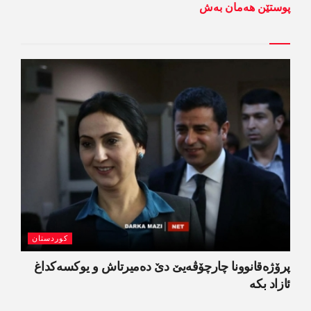
پوستێن ھەمان بەش
کوردستان
پرۆژەقانوونا چارچۆڤەیێ دێ دەمیرتاش و یوکسەکداغ
ئازاد بکە