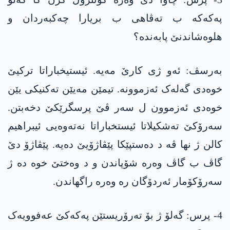
پەکەکە ب تەڤاھی ب بریارا چەکبەردان و
ھلوەشاندنێ پابەندە؟
بەرسڤ: ئەو ژی کارێ مەیە. ئیستیخباراتا ترکیێ
خوەدی گەلەک ئەزموونە. تیمێن مەیێن تەکنیکی یێن
خوەدی ئەزموون ل سەر ڤێ پرسگرێکێ دخەبتن.
سەرۆکێ تەشکیلاتا ئیستخباراتا نەتەوەیی ئیبراھیم
کالن ژ نھا ڤە د دەستپێکا پێڤاژۆیێ دەیە. پێڤاژۆ دێ
گاڤ ب گاڤ وەرە شۆپاندن و د وەختێ خوە دە ژ
سەرۆکۆمار ئەردۆگان رە وەرە راگھاندن.
4- پرس: گەلۆ ژ بۆ تەرۆریستێن پەکەکێ عەفوویەک