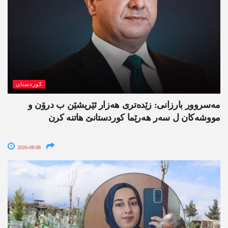
کوردستان
مەسروور بارزانی: زێدەتری ھەزار ئێریشێن ب درۆن و
مووشەکان ل سەر ھەرێما کوردستانێ ھاتنە کرن
2026-08-08