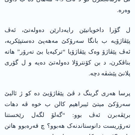
وەرە.
ل گۆرا داخویانیێن رایەدارێن دەولەتێ، ئەڤ
پێڤاژۆیە ب بانگا سەرۆکێ مەھەپێ دەستپێکریە،
ئەڤ پێڤاژۆ وەک پێڤاژۆیا “ترکیەیا بێ تەرۆر” ھاتە
بناڤکرن، د بن کۆنترۆلا دەولەتێ دەیە و ل گۆری
پلانێ پێشڤە دچە.
پرسا ھەری گرینگ د ڤێ پێڤاژۆیێ دە کو ژ ئالیێ
سەرۆکێ میتێ ئیبراھیم کالن ب خوە ڤە دھات
برێڤەبرن ئەڤ بوو: “گەلۆ لگەل رێخستنا
تەرۆریست دانوستاندنەک ھەبوو؟ چ قەرەبوو ھاتن