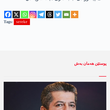
Tags:
sereke
پوستێن ھەمان بەش