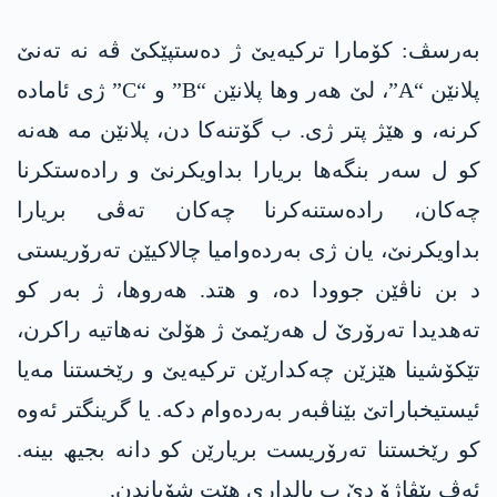
بەرسڤ: کۆمارا ترکیەیێ ژ دەستپێکێ ڤە نە تەنێ
پلانێن “A”، لێ ھەر وھا پلانێن “B” و “C” ژی ئامادە
کرنە، و هێژ پتر ژی. ب گۆتنەکا دن، پلانێن مە ھەنە
کو ل سەر بنگەھا بریارا بداویکرنێ و رادەستکرنا
چەکان، رادەستنەکرنا چەکان تەڤی بریارا
بداویکرنێ، یان ژی بەردەوامیا چالاکیێن تەرۆریستی
د بن ناڤێن جوودا دە، و ھتد. ھەروھا، ژ بەر کو
تەھدیدا تەرۆرێ ل ھەرێمێ ژ ھۆلێ نەھاتیە راکرن،
تێکۆشینا ھێزێن چەکدارێن ترکیەیێ و رێخستنا مەیا
ئیستیخباراتێ بێناڤبەر بەردەوام دکە. یا گرینگتر ئەوە
کو رێخستنا تەرۆریست بریارێن کو دانە بجیھ بینە.
ئەڤ پێڤاژۆ دێ ب بالداری هێت شۆپاندن.