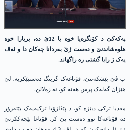
پەکەکێ د کۆنگرەیا خوە یا 12ێ دە، بریارا خوە
هلوەشاندنێ و دەست ژێ بەردانا چەکان دا و ئەڤ
یەک ژ رایا گشتی رە راگھاند.
ب ڤێ پێشکەتنێ، قۆناغەک گرینگ دەستپێکریە. لێ
ھێژان گەلەک پرس ھەنە کو، نە زەلالن.
مەدیا ترکی دبێژە کو، د پێڤاژۆیا ترکیەیەک بێتەرۆر
دە قۆناغەکا نوو دەست پێ کر. قۆناغا بێچەککرنێ
تێ ئارمانجکرن کو د ناڤ 3-4 مەھان دە ب داوی