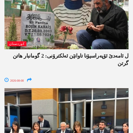
کوردستان
ل ئامەدێ ئۆپەراسیۆنا تاوانێن ئەلکترۆنی: 2 گومانبار ھاتن
گرتن
2026-08-08