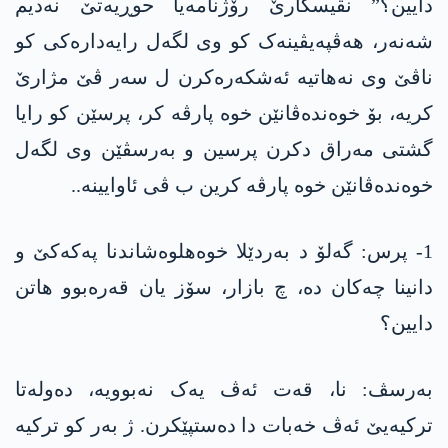
دایین؟” نڤیسکارێ رۆژنامەیا حوڕیەتێ نەدیم
شەنەر، ھەڤپەیڤینەک کو وی لگەل رایەدارەکی کو
ناڤێ وی نەھاتیە ئەشکەرەکرن ل سەر ڤێ مژارێ
کریە، بۆ خوەندەڤانێن خوە پارڤە کر، پرسێن کو رایا
گشتی مەراق دکرن پرسین و بەرسڤێن وی لگەل
خوەندەڤانێن خوە پارڤە کرین ب ڤی ئاوایینە..
1- پرس: گەلۆ د بەردێلا خوەھلوەشاندنا پەکەکێ و
دانینا چەکان دە، چ بازار، سۆز یان قەرەبوو ھاتن
دایین؟
بەرسڤ: نا، قەت ئەڤ یەک نەبوویە، دەولەتا
ترکیەیێ ئەڤ خەبات دا دەستپێکرن. ژ بەر کو ترکیە