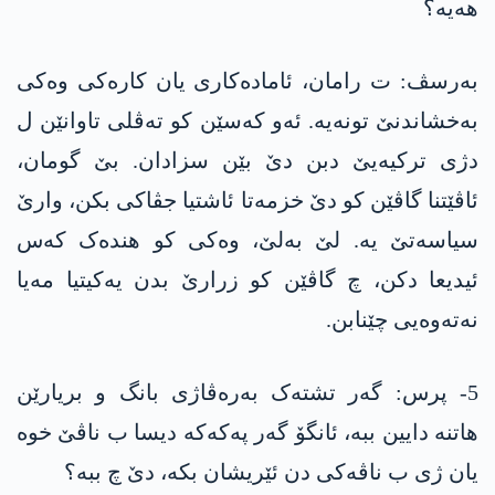
ھەیە؟
بەرسڤ: ت رامان، ئامادەکاری یان کارەکی وەکی
بەخشاندنێ تونەیە. ئەو کەسێن کو تەڤلی تاوانێن ل
دژی ترکیەیێ دبن دێ بێن سزادان. بێ گومان،
ئاڤێتنا گاڤێن کو دێ خزمەتا ئاشتیا جڤاکی بکن، وارێ
سیاسەتێ یە. لێ بەلێ، وەکی کو ھندەک کەس
ئیدیعا دکن، چ گاڤێن کو زرارێ بدن یەکیتیا مەیا
نەتەوەیی چێنابن.
5- پرس: گەر تشتەک بەرەڤاژی بانگ و بریارێن
ھاتنە دایین ببە، ئانگۆ گەر پەکەکە دیسا ب ناڤێ خوە
یان ژی ب ناڤەکی دن ئێریشان بکە، دێ چ ببە؟