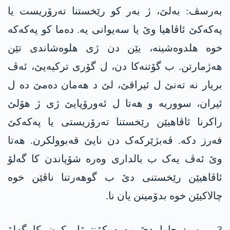
بەرسڤ: بەلێ، ژ بەر کو رێخستنا تەرۆریست یا
پەکەکێ ئاڤاھیا وێ یا سەیوانی یە. دەما کو پەکەکە
خوە هلدوەشینە، یێن دن ژی هلوەشاندی تێن
هەژمارتن. ب گۆتنەکا دن، ل گۆری ترکیەیێ، ئەڤ
بریار نە تەنێ ل ئیراقێ، لێ د ھەمان دەمێ دە ل
ئیران، سووریە و ھەتا ل ئەورۆپایێ ژی ژ ھۆلێ
راکرنا ئاڤاھیێن رێخستنا تەرۆریستی یا پەکەکێ
فەرز دکە. ڤەبژێرکەک دن نایێ قەبوولکرن. ھەتا
وێ ئەڤ یەک ب بالداری وەرە شۆپاندن کا گەلۆ
ئاڤاھیێن رێخستنی دێ ب گوھەرتنا ناڤێن خوە
چالاکیێن خوە بدۆمینن یان نا.
3- پرس: چاوا دێ وەرە کۆنترۆل کرن کا گەلۆ