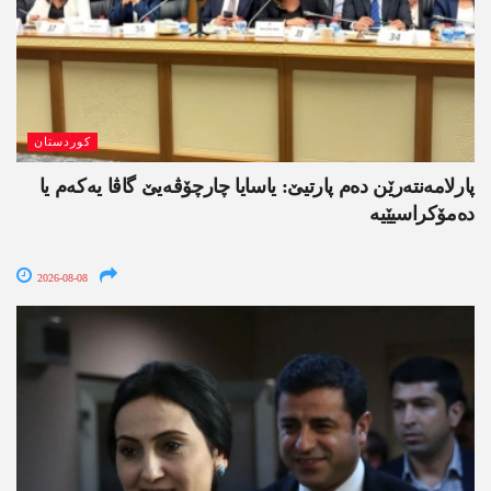
کوردستان
پارلامەنتەرێن دەم پارتیێ: یاسایا چارچۆڤەیێ گاڤا یەکەم یا
دەمۆکراسیێیە
2026-08-08