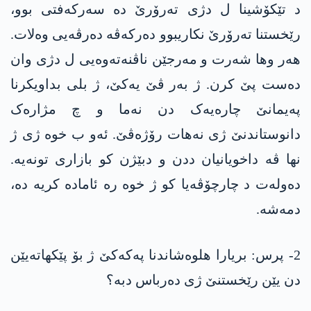
د تێکۆشینا ل دژی تەرۆرێ دە سەرکەفتی بوو،
رێخستنا تەرۆرێ نکاریبوو دەرکەڤە دەرڤەیی وەلات.
ھەر وھا شەرت و مەرجێن ناڤنەتەوەیی ل دژی وان
دەست پێ کرن. ژ بەر ڤێ یەکێ، ژ بلی بداویکرنا
پەیمانێ چارەیەک دن نەما و چ مژارەک
دانوستاندنێ ژی نەھات رۆژەڤێ. ئەو ب خوە ژی ژ
نھا ڤە داخویانیان ددن و دبێژن کو بازاری تونەیە.
دەولەت د چارچۆڤەیا کو ژ خوە رە ئامادە کریە دە،
دمەشە.
2- پرس: بریارا ھلوەشاندنا پەکەکێ ژ بۆ پێکھاتەیێن
دن یێن رێخستنێ ژی دەرباس دبە؟