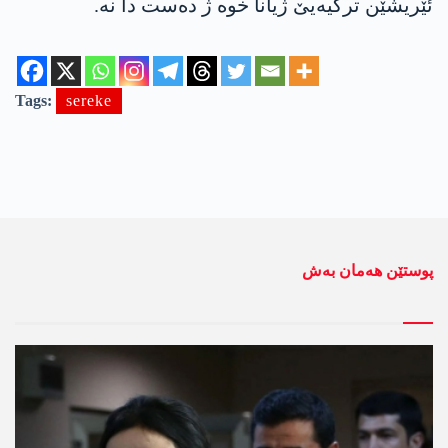
ئێریشێن تركیه‌یێ ژیانا خوه‌ ژ ده‌ست دا نه‌.
Tags:
sereke
پوستێن ھەمان بەش