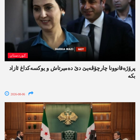
کوردستان
پرۆژەقانوونا چارچۆڤەیێ دێ دەمیرتاش و یوکسەکداغ ئازاد
بکە
2026-08-06