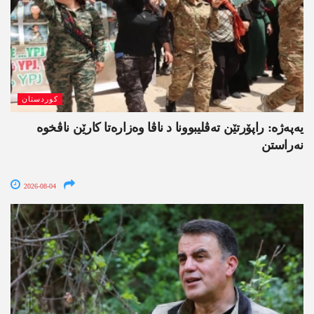
کوردستان
یەپەژە: راپۆرتێن تەڤلیبوونا د ناڤا وەزارەتا کارێن ناڤخوە
نەراستن
2026-08-04