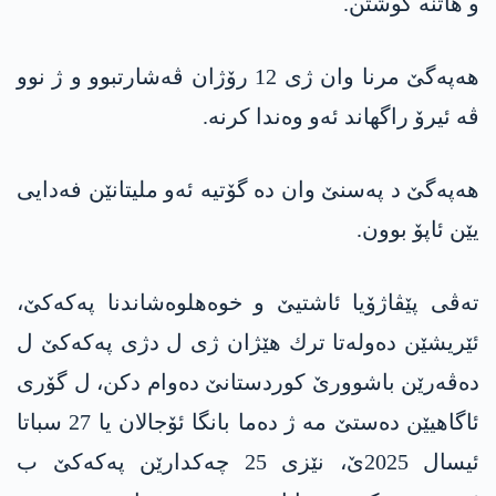
و هاتنه‌ كوشتن.
هه‌په‌گێ مرنا وان ژی 12 رۆژان ڤه‌شارتبوو و ژ نوو
ڤه‌ ئیرۆ راگهاند ئه‌و وه‌ندا كرنه‌.
هه‌په‌گێ د په‌سنێ وان ده‌ گۆتیه‌ ئه‌و ملیتانێن فه‌دایی
یێن ئاپۆ بوون.
ته‌ڤی پێڤاژۆیا ئاشتیێ و خوه‌هلوه‌شاندنا په‌كه‌كێ،
ئێریشێن ده‌وله‌تا ترك هێژان ژی ل دژی په‌كه‌كێ ل
ده‌ڤه‌رێن باشوورێ كوردستانێ ده‌وام دكن، ل گۆری
ئاگاهیێن ده‌ستێ مه‌ ژ ده‌ما بانگا ئۆجالان یا 27 سباتا
ئیسال 2025ێ، نێزی 25 چه‌كدارێن په‌كه‌كێ ب