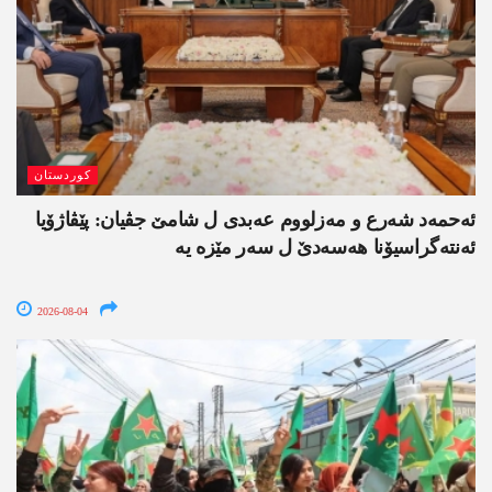
کوردستان
ئەحمەد شەرع و مەزلووم عەبدی ل شامێ جڤیان: پێڤاژۆیا
ئەنتەگراسیۆنا ھەسەدێ ل سەر مێزە یە
2026-08-04