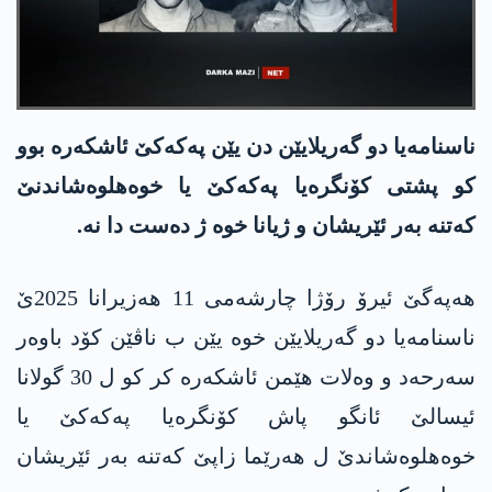
ناسنامه‌یا دو گه‌ریلایێن دن یێن په‌كه‌كێ ئاشكه‌ره‌ بوو
كو پشتی كۆنگره‌یا په‌كه‌كێ یا خوه‌هلوه‌شاندنێ
كه‌تنه‌ به‌ر ئێریشان و ژیانا خوه‌ ژ ده‌ست دا نه‌.
هه‌په‌گێ ئیرۆ رۆژا چارشه‌می 11 هه‌زیرانا 2025ێ
ناسنامه‌یا دو گه‌ریلایێن خوه‌ یێن ب ناڤێن كۆد باوه‌ر
سه‌رحه‌د و وه‌لات هێمن ئاشكه‌ره‌ كر كو ل 30 گولانا
ئیسالێ ئانگو پاش كۆنگره‌یا په‌كه‌كێ یا
خوه‌هلوه‌شاندێ ل هه‌رێما زاپێ كه‌تنه‌ به‌ر ئێریشان