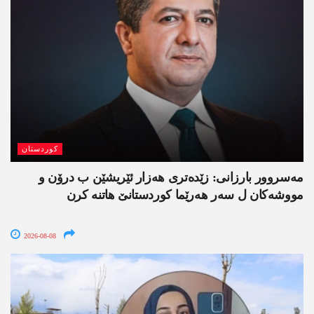
کوردستان
مەسروور بارزانی: زێدەتری ھەزار ئێریشێن ب درۆن و
مووشەکان ل سەر ھەرێما کوردستانێ ھاتنە کرن
2026-08-08