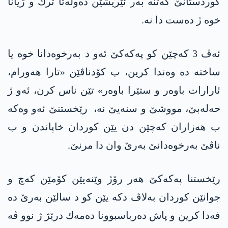
كوردستانێ كه‌تنه‌ به‌ر ئێریشێن ده‌وله‌تا ترك و ژیانا
خوه‌ ژ ده‌ست دا نه‌.
ئه‌ڤ 3 كه‌چێن كو په‌كه‌كێ ئه‌و د به‌رخوه‌دانا خوه‌ یا
ساخته‌ ده‌ وه‌ندا كرین، ب كۆدناڤێن «تارا هه‌ورام،
ئارارات باوه‌ر و ستێرا باوه‌ر» تێن ناس كرن، ئه‌و ژ
حه‌له‌بێ، مووشێ و سنه‌یێ نه‌، رێخستنێ ئه‌و وه‌كه‌
ب هه‌زاران كه‌چێن دن یێن كوردان خاپاندن و ب
ناڤێ به‌رخوه‌دانێ به‌رێ وان دا مرنێ.
رێخستنا په‌كه‌كێ هه‌ر رۆژ وێنه‌یێن كۆمێن كه‌چ و
جوانێن كوردان به‌لاڤ دكه‌ یێن كو د سالێن به‌رێ ده‌
فه‌دا كرین و پاش ده‌رباسبوونا ده‌مه‌ك درێژ ژ نوو ڤه‌