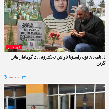
کوردستان
ل ئامەدێ ئۆپەراسیۆنا تاوانێن ئەلکترۆنی: 2 گومانبار ھاتن
گرتن
2026-08-08