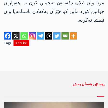
مرنا وان ئیلان دكه‌، تێ ته‌خمین كرن ب هه‌زاران
جوانێن كورد مابن كو هێژان په‌كه‌كێ ناسنامه‌یا وان
ئیفشا نه‌كربه‌.
Tags:
sereke
پوستێن ھەمان بەش