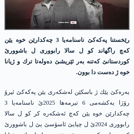
رێخستنا په‌كه‌كێ ناسنامه‌یا 3 چه‌كدارێن خوه‌ یێن
كه‌چ راگهاند كو ل سالا رابووری ل باشوورێ
كوردستانێ كه‌تنه‌ به‌ر ئێریشێ ده‌وله‌تا ترك و ژیانا
خوه‌ ژ ده‌ست دا بوون‌.
یه‌ره‌كێ یێك ژ باسكێن له‌شكه‌ری یێن په‌كه‌كێ ئیرۆ
رۆژا یه‌كشه‌می 6 تیرمه‌ها 2025ێ ناسنامه‌یا 3
چه‌كدارێن خوه‌ یێن كه‌چ ئه‌شكه‌ره‌ كر كو ل سالا
رابووری 2024ێ ل چیایێ ئاسۆسێ یێ ل باشوورێ