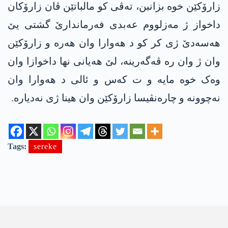
زارۆکێن خوە بزانبن، تەڤی کو مالباتێن ڤان زارۆکان
داخواز ژ مەزلووم عەبدی فەرماندارێ گشتی یێ
هەسەدێ ژی کر کو د هەوارا وان هەرە و زارۆکێن
وان ژ وان رە ڤەگەرینە، لێ هەیانی نها داخوازا وان
وەک خوە مایە و ت کەس و ئالی د هەوارا وان
نەچوونە و چارەنڤیسا زارۆکێن وان هینا ژی نەدیارە.
Tags:
sereke