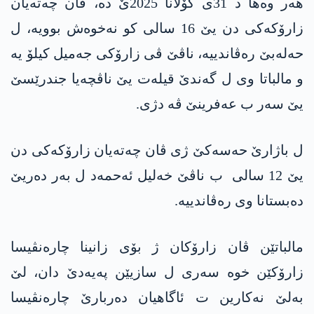
هەر وەها د 31ی گۆلانا 2025ێ دە، ڤان چەتەیان
زارۆکەکی دن یێ 16 سالی کو نەخوەش بوویە، ل
حەلەبێ رەڤاندییە، ناڤێ ڤی زارۆکی جەمیل کیلۆ یە
و مالباتا وی ل گەندێ قیلەت یێ ناڤچەیا جندرێسێ
یێ سەر ب عەفرینێ ڤە دژی.
ل باژارێ حەسەکێ ژی ڤان چەتەیان زارۆکەکی دن
یێ 12 سالی ب ناڤێ خەلیل ئەحمەد ل بەر دەریێ
دەبستانا وی رەڤاندییە.
مالباتێن ڤان زارۆکان ژ بۆی زانینا چارەنڤیسا
زارۆکێن خوە سەری ل سازیێن پەیەدێ دان، لێ
بەلێ نەکارین ت ئاگاهیان دەربارێ چارەنڤیسا