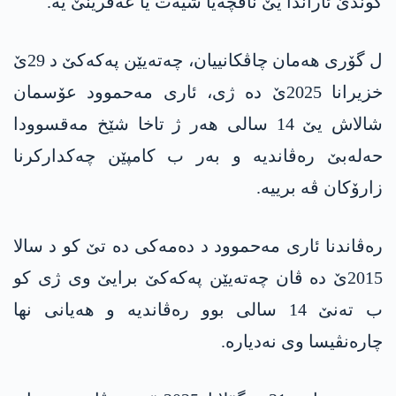
گوندێ ئاراندا یێ ناڤچەیا شیەت یا عەفرینێ یە.
ل گۆری هەمان چاڤکانییان، چەتەیێن پەکەکێ د 29ێ
خزیرانا 2025ێ دە ژی، ئاری مەحموود عۆسمان
شالاش یێ 14 سالی هەر ژ تاخا شێخ مەقسوودا
حەلەبێ رەڤاندیە و بەر ب کامپێن چەکدارکرنا
زارۆکان ڤە برییە.
رەڤاندنا ئاری مەحموود د دەمەکی دە تێ کو د سالا
2015ێ دە ڤان چەتەیێن پەکەکێ برایێ وی ژی کو
ب تەنێ 14 سالی بوو رەڤاندیە و هەیانی نها
چارەنڤیسا وی نەدیارە.