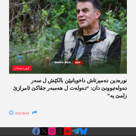
کوردستان
نورەدین دەمیرتاش داخویانیێن بالکێش ل سەر
دەولەتبوونێ دان: “دەولەت ل ھەمبەر جڤاکێ ئامرازێ
زلمێ یە”
2026-08-04