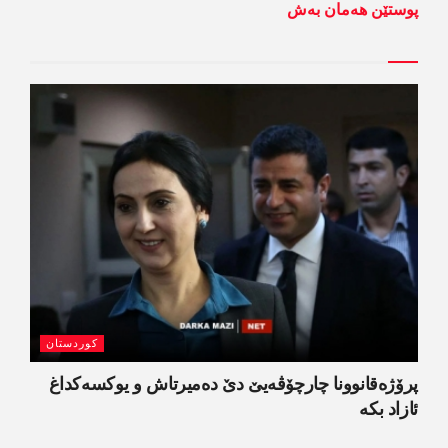
پوستێن ھەمان بەش
کوردستان
پرۆژەقانوونا چارچۆڤەیێ دێ دەمیرتاش و یوکسەکداغ
ئازاد بکە