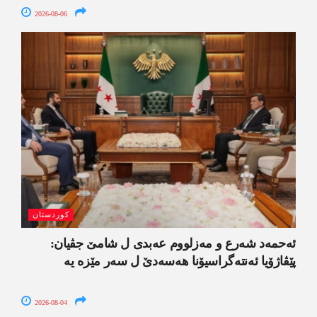
2026-08-06
کوردستان
ئەحمەد شەرع و مەزلووم عەبدی ل شامێ جڤیان:
پێڤاژۆیا ئەنتەگراسیۆنا ھەسەدێ ل سەر مێزە یە
2026-08-04