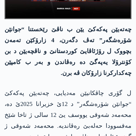
چەتەیێن پەکەکێ یێن ب ناڤێ رێخستنا “جوانێن
شۆرەشگەر” تەڤ دگەرن، 4 زارۆکێن تەمەن
بچووک ل رۆژئاڤایێ کوردستانێ و ناڤچەیێن د بن
کۆنترۆلا یەپەگێ دە رەڤاندن و بەر ب کامپێن
چەکدارکرنا زارۆکان ڤە برن.
ل گۆری چاڤکانیێن مەدیایی، چەتەیێن پەکەکێ
“جوانێن شۆرەشگەر” د 12ێ خزیرانا 2025ێ دە،
محەمەد شەوقی یووسف یێ 12 سالی ژ تاخا شێخ
مەقسوودا حەلەبێ رەڤاندیە. محەمەد شەوقی ژ