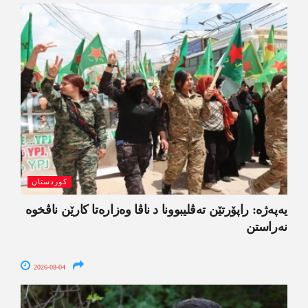
کوردستان
یەپەژە: راپۆرتێن تەڤلیبوونا د ناڤا وەزارەتا کارێن ناڤخوە
نەراستن
2026-08-04