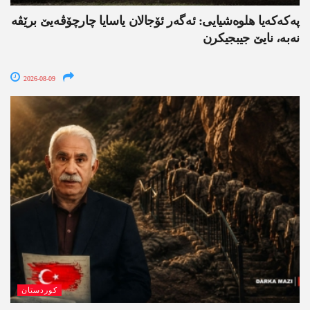
په‌كه‌كه‌یا هلوه‌شیایی: ئەگەر ئۆجالان یاسایا چارچۆڤەیێ برێڤە
نه‌به‌، نایێ جیبجیکرن
2026-08-09
کوردستان