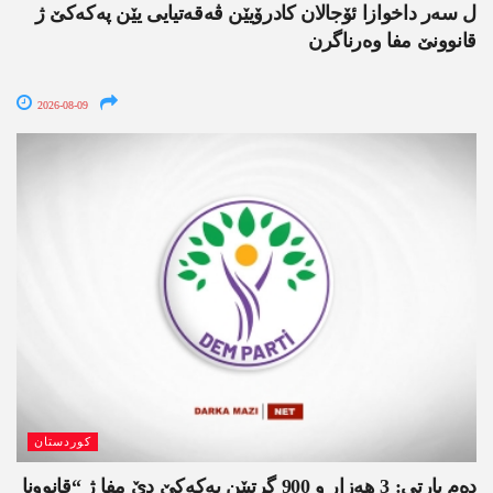
ل سەر داخوازا ئۆجالان کادرۆیێن ڤەقەتیایی یێن پەکەکێ ژ
قانوونێ مفا وەرناگرن
2026-08-09
کوردستان
دەم پارتی: 3 ھەزار و 900 گرتیێن پەکەکێ دێ مفا ژ “قانوونا