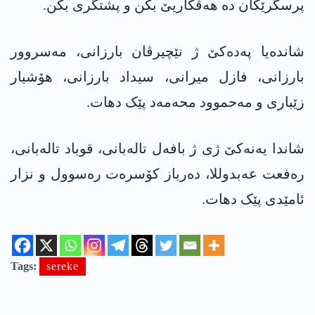
پرسگرێکان دە هەڤکاریێ بکن و پشتگری بکن.
شاندەیا په‌ده‌كێ ژ نێچیرڤان بارزانی، مەسروور
بارزانی، فازل میرانی، سیداد بارزانی، هۆشیار
زێباری و مەحموود محەمەد پێک دهات.
شاندا یه‌نه‌كێ ژی ژ بافەل تالەبانی، قوباد تالەبانی،
رەفعت عه‌بدوللا، دەرباز کۆسرەت رەسوول و نزار
ئامێدی پێک دهات.
Tags:
sereke