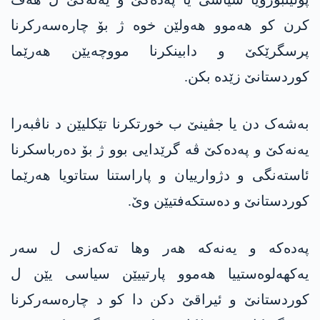
کرن کو هەموو هەولێن خوە ژ بۆ چارەسەرکرنا
پرسگرێکێ و دابینکرنا مووچەیێن هەرێما
کوردستانێ زێدە بکن.
بەشەک دن یا جڤینێ ب خورتکرنا تێکلیێن د ناڤبەرا
یه‌نه‌كێ و په‌ده‌كێ ڤە گرێدایی بوو ژ بۆ دەرباسکرنا
ئاستەنگی و دژوارییان و پاراستنا ستاتویا هەرێما
کوردستانێ و دەستکەفتیێن وێ.
په‌ده‌كه‌ و یه‌نه‌كه‌ هەر وها تەکەزی ل سەر
یه‌كهه‌لوه‌ستییا هەموو پارتییێن سیاسی یێن ل
کوردستانێ و ئیراقێ دکن دا کو د چارەسەرکرنا