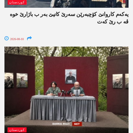
کوردستان
یەکەم کاروانێ کۆچبەرێن سەرێ کانیێ بەر ب باژارێ خوە
ڤە ب رێ کەت
2026-08-10
کوردستان