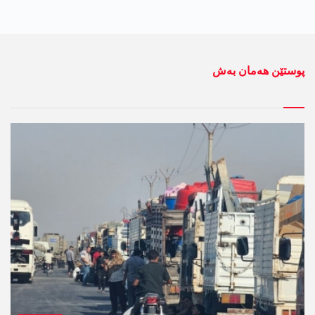
پوستێن ھەمان بەش