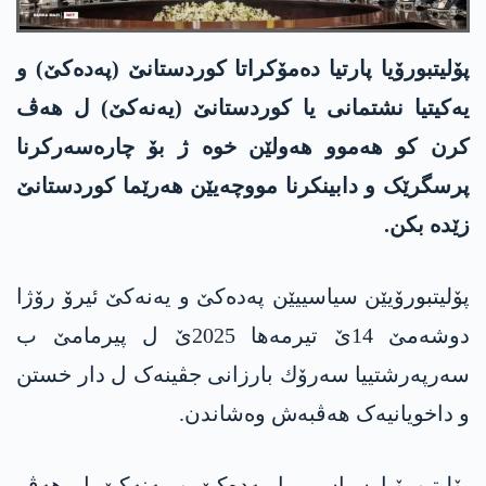
پۆلیتبورۆیا پارتیا دەمۆکراتا کوردستانێ (په‌ده‌كێ) و
یەکیتیا نشتمانی یا کوردستانێ (یه‌نه‌كێ) ل هەڤ
کرن کو هەموو هەولێن خوە ژ بۆ چارەسەرکرنا
پرسگرێک و دابینکرنا مووچەیێن هەرێما کوردستانێ
زێدە بکن.
پۆلیتبورۆیێن سیاسییێن په‌ده‌كێ و یه‌نه‌كێ ئیرۆ رۆژا
دوشەمێ 14ێ تیرمەها 2025ێ ل پیرمامێ ب
سه‌رپه‌رشتییا سه‌رۆك بارزانی جڤینەک ل دار خستن
و داخویانیەک هەڤبەش وەشاندن.
پۆلیتبورۆیا سیاسی یا په‌ده‌كێ و یه‌نه‌كێ ل هەڤ