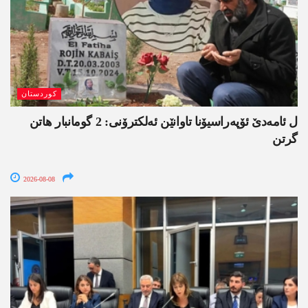
کوردستان
ل ئامەدێ ئۆپەراسیۆنا تاوانێن ئەلکترۆنی: 2 گومانبار ھاتن
گرتن
2026-08-08