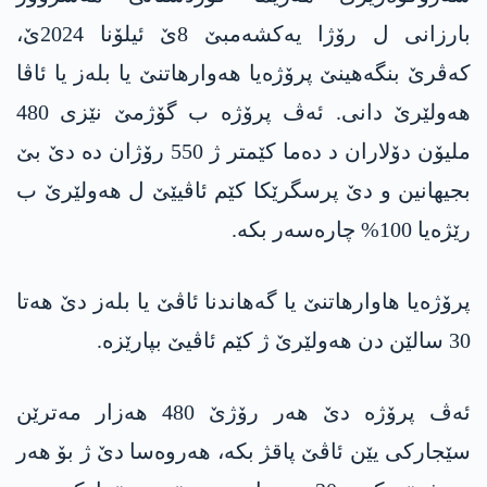
بارزانی ل رۆژا یەکشەمبێ 8ێ ئیلۆنا 2024ێ،
کەڤرێ بنگەھینێ پرۆژەیا ھەوارھاتنێ یا بلەز یا ئاڤا
ھەولێرێ دانی. ئەڤ پرۆژە ب گۆژمێ نێزی 480
ملیۆن دۆلاران د دەما کێمتر ژ 550 رۆژان دە دێ بێ
بجیھانین و دێ پرسگرێکا کێم ئاڤیێێ ل ھەولێرێ ب
رێژەیا 100% چارەسەر بکە.
پرۆژەیا ھاوارھاتنێ یا گەھاندنا ئاڤێ یا بلەز دێ ھەتا
30 سالێن دن ھەولێرێ ژ کێم ئاڤیێ بپارێزە.
ئەڤ پرۆژە دێ ھەر رۆژێ 480 ھەزار مەترێن
سێجارکی یێن ئاڤێ پاقژ بکە، ھەروەسا دێ ژ بۆ ھەر