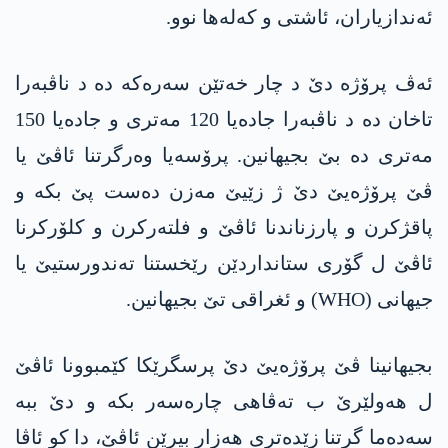
ئەندازیاران، ئاشتی و کەلەھا نوو.
ئەڤ پرۆژە دێ د چار خەتێن سەرەکە دە د ناڤبەرا
تاخان دە د ناڤبەرا جادەیا 120 مەتری و جادەیا 150
مەتری دە بێ بجیھانین. پرۆسەیا وەرگرتنا ئاڤێ یا
ڤێ پرۆژەیێ دێ ژ زێیێ مەزن دەست پێ بکە و
پاقژکرن و پارزناندنا ئاڤێ و فلتەرکرن و کلۆرکرنا
ئاڤێ ل گۆری ستانداردێن رێخستنا تەندورستیێ یا
جیھانی (WHO) و ئغراقی تێ بجیھانین.
بجیھانینا ڤێ پرۆژەیێ دێ پرسگرێکا کێمبوونا ئاڤێ
ل ھەولێرێ ب تەڤاھی چارەسەر بکە و دێ ببە
سەدەما گرتنا زێدەتری ھەزار بیرێن ئاڤێ، دا کو ئاڤا