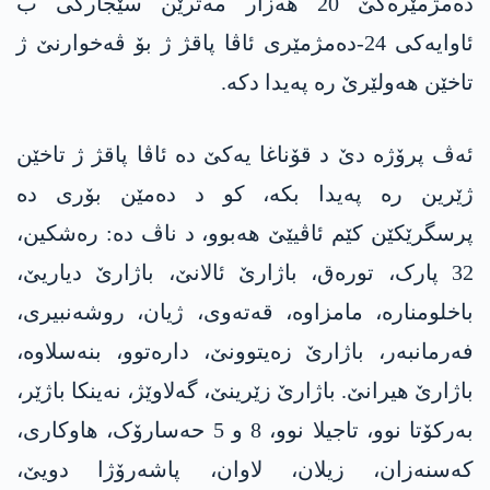
دەمژمێرەکێ 20 ھەزار مەترێن سێجارکی ب
ئاوایەکی 24-دەمژمێری ئاڤا پاقژ ژ بۆ ڤەخوارنێ ژ
تاخێن ھەولێرێ رە پەیدا دکە.
ئەڤ پرۆژە دێ د قۆناغا یەکێ دە ئاڤا پاقژ ژ تاخێن
ژێرین رە پەیدا بکە، کو د دەمێن بۆری دە
پرسگرێکێن کێم ئاڤیێێ ھەبوو، د ناڤ دە: رەشکین،
32 پارک، تورەق، باژارێ ئالانێ، باژارێ دیاریێ،
باخلومنارە، مامزاوە، قەتەوی، ژیان، روشەنبیری،
فەرمانبەر، باژارێ زەیتوونێ، دارەتوو، بنەسلاوە،
باژارێ ھیرانێ. باژارێ زێرینێ، گەلاوێژ، نەینکا باژێر،
بەرکۆتا نوو، تاجیلا نوو، 8 و 5 حەسارۆک، ھاوکاری،
کەسنەزان، زیلان، لاوان، پاشەرۆژا دویێ،