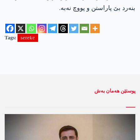
بنەرد بێ پاراستن و پووچ نەبە.
Tags:
sereke
پوستێن ھەمان بەش