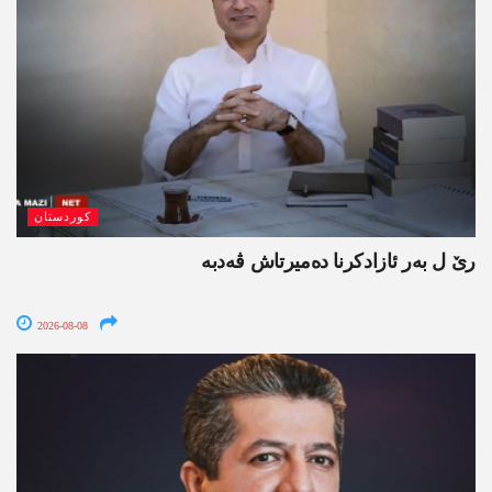
کوردستان
رێ ل بەر ئازادکرنا دەمیرتاش ڤەدبە
2026-08-08