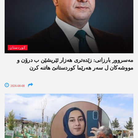
کوردستان
مەسروور بارزانی: زێدەتری ھەزار ئێریشێن ب درۆن و
مووشەکان ل سەر ھەرێما کوردستانێ ھاتنە کرن
2026-08-08