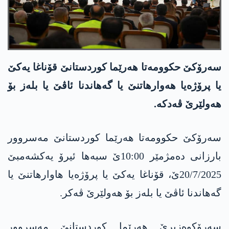
سەرۆکێ حکوومەتا ھەرێما کوردستانێ قۆناغا یەکێ
یا پرۆژەیا ھەوارھاتنێ یا گەھاندنا ئاڤێ یا بلەز بۆ
ھەولێرێ ڤەدکە.
سەرۆکێ حکوومەتا ھەرێما کوردستانێ مەسروور
بارزانی دەمژمێر 10:00ێ سبەھا ئیرۆ یەکشەمبێ
20/7/2025ێ، قۆناغا یەکێ یا پرۆژەیا ھاوارھاتنێ یا
گەھاندنا ئاڤێ یا بلەز بۆ ھەولێرێ ڤەکر.
سەرۆکوەزیرێ ھەرێما کوردستانێ مەسروور