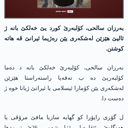
بەرزان سالحی، کۆلبەرێ کورد یێ خەلکێ بانە ژ
ئالیێ هێزێن لەشکەری یێن ره‌ژیما ئیرانێ ڤە هاتە
کوشتن.
بەرزان سالحی، کۆلبەرێ خەلکێ بانە د دەما
کۆلبەریێ دە ب تەقەیا راستەراستا هێزێن
لەشکەری یێن کۆمارا ئیسلامی یا ئیرانێ ژیانا خوە ژ
دەست دا.
ل گۆری راپۆرا کو گهایە سازیا مافێ مرۆڤی یا
هەنگاوێ، ئێڤارەیا رۆژا شەمی 26ێ تیرمەها