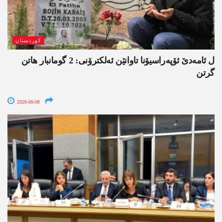
کوردستان
ل ئامەدێ ئۆپەراسیۆنا تاوانێن ئەلکترۆنی: 2 گومانبار ھاتن
گرتن
2026-08-08