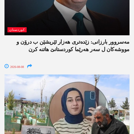
کوردستان
مەسروور بارزانی: زێدەتری ھەزار ئێریشێن ب درۆن و
مووشەکان ل سەر ھەرێما کوردستانێ ھاتنە کرن
2026-08-08