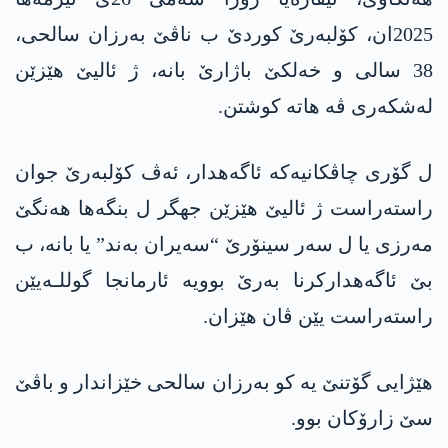
2025ان، کۆلبەرێ کوردێ ب ناڤێ بەرزان سالحی،
38 سالی و خەلکێ باژارێ بانە، ژ ئالیێ هێزێن
لەشکەری ڤە هاتە کوشتن.
ل گۆری چاڤکانیەکە ئاگەهدار، ئەڤ کۆلبەرێ جوان
راستەراست ژ ئالیێ هێزێن جهگر ل بنگەها هەنگێ
مەرزی یا ل سەر سینۆرێ “سەیران بەند” یا بانە، ب
بێ ئاگەهدارکرنا بەرێ بوویە ئارمانجا گوللـەیێن
راستەراست یێن ڤان هێزان.
هێژایی گۆتنێ یە کو بەرزان سالحی خێزاندار و باڤێ
سێ زارۆکان بوو.