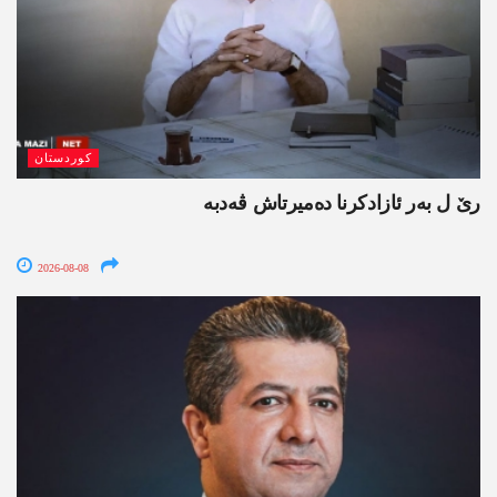
کوردستان
رێ ل بەر ئازادکرنا دەمیرتاش ڤەدبە
2026-08-08