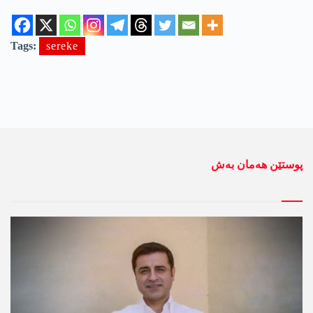
Tags:
sereke
پوستێن ھەمان بەش