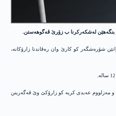
ێن شۆره‌شگه‌ر كو كارێ وان ره‌ڤاندنا زارۆكانه‌،
جوانێن شۆره‌شگه‌ر، هه‌سه‌دێ و مه‌زلووم عه‌بدی كریه‌ كو زارۆكێ وێ ڤه‌گه‌رینن