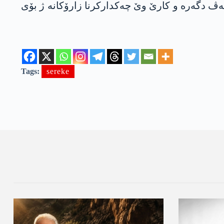
‌ڤ دگه‌ره‌ و كارێ وێ چه‌كداركرنا زارۆكانه‌ ژ بۆی
Tags:
sereke