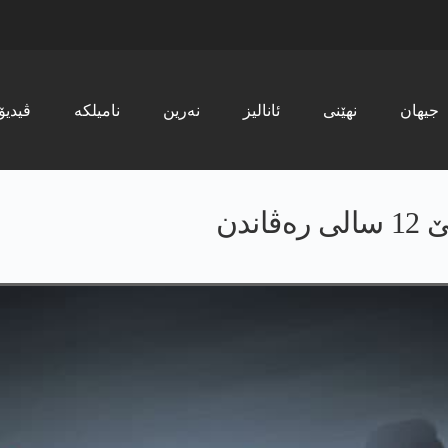
جیھان
نھێنی
ئانالیز
نەرین
نامیلکە
ڤیدیۆ
ندن