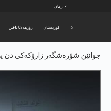
زمان
⌂
کوردستان
رۆژھەلاتا ناڤین
جوانێن شۆره‌شگه‌ر زارۆكه‌كی دن یێ 12 سالی ره‌ڤا