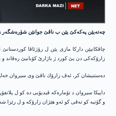
چه‌ته‌یێن په‌كه‌كێ یێن ب ناڤێ جوانێن شۆره‌شگه‌ر زارۆكه‌كی دن یێ 12 سالی ژ باژارێ كۆبانیێ ره‌ڤاند و بۆ بنگه
چاڤكانیێن داركا مازی یێن ل رۆژئاڤا كوردستانێ ئا
زارۆكه‌كی دن یێ كورد ژ باژارێ كۆبانیێ ره‌ڤاند و 
ده‌ستنیشان كر، ئه‌ڤ زارۆك ناڤێ وی سیروان خه‌لیل ئه‌حمه‌ده‌ و ژ دایكبو
و گۆتیه‌ كو ته‌ڤی كو ئه‌و هێژان زارۆكه‌ و ل رێزا شه