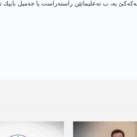
‌كه‌كێ یه‌، ب ته‌علیماتێن راسته‌راست یا جه‌میل باییك ته