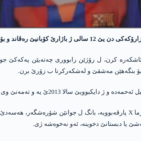
‌هێن له‌شكه‌ركرنا ب زۆرێ ڤه‌گوهه‌ستن.
شكه‌ره‌ كرن، ل رۆژێن رابووری چه‌ته‌یێن په‌كه‌كێ جوان
بۆ بنگه‌هێن مه‌شقێ و له‌شكه‌ركرنا ب زۆرێ برن.
ویێ سالا 2013ێ یه‌ و ته‌مه‌نێ وی 12 ساله‌.
داییكا سیروان د تۆماره‌كه‌ ڤیدیۆیی ده‌ كو ل پلاتفۆرما X پارڤه‌بوویه‌، بانگ ل 
‌شێ یا دبستانێ دخوینه‌، ئه‌و نه‌خوه‌شه‌ ژی.