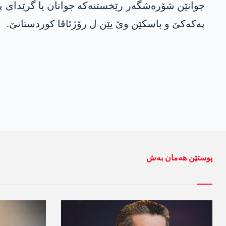
جوانێن شۆره‌شگه‌ر رێخستنه‌كه‌ جوانان یا گرێدای په
په‌كه‌كێ و باسكێن وێ یێن ل رۆژئاڤا كوردستانێ.
پوستێن ھەمان بەش