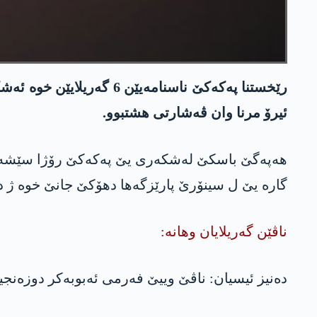
ئیرۆ مرنا وان ڤه‌شارتی هشتبوو.
گاره‌ یێ ل سینۆرێ پارێزگه‌ها دهۆكێ جانێ خوە ژ د
ناڤێن گەریلایان وهانە:
دەنیز ئیسیان: ناڤێ وییێ فەرمی ئەبوبەکر دوزەنجییە، ژ ناڤچەیا گەڤەرێ یا جۆلە