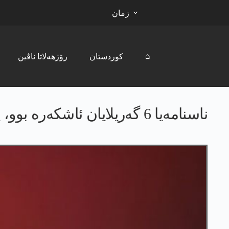
زمان
⌂
کوردستان
رۆژھەلاتا ناڤین
ناسنامه‌یا 6 گه‌ریلایان ئاشكه‌ره‌ بوو، په‌كه‌كێ ژ 2019ێ مرنا وان ڤه‌شارتیه‌