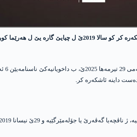
رێخستنا په‌كه‌كێ ناسنامەیێن 6 گەریلایێن خوە ئەشکەرە کر کو 
ەست داینە ئاشکەره‌ کر.
مێرگێیە و 29ێ نیسانا 2019ان ل گارێ جانێ خوە ژ دەست دایە.