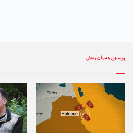
پوستێن ھەمان بەش