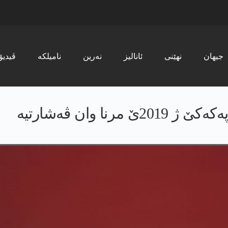
جیھان
نھێنی
ئانالیز
نەرین
نامیلکە
ڤیدیۆ