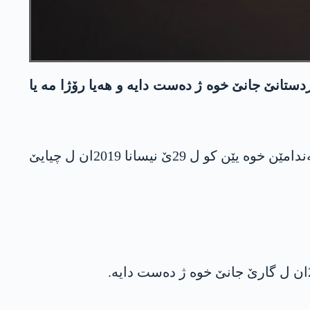
سالا 2019ێ ل چیایێ گاره‌ یێ ل هەرێما کوردستانێ جانێ خوە ژ دەست دایە و هه‌یا رۆژا مه‌ یا
هه‌په‌گێ باسكێ له‌شكه‌ری یێ په‌كه‌كێ رۆژا سێشه‌می 29 تیرمه‌ها 2025ێ، ب داخویانیه‌كێ ناسنامه‌یێن 6 ئەندامێن خوە یێن کو ل 29ێ نیسانا 2019ان ل چیایێ