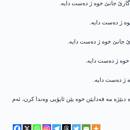
یه‌ د په‌سنێ وان ده‌ دبێژه‌ مه‌ فه‌دایێن خوه‌ یێن ئاپۆیی وه‌ندا كرن، ئه‌م