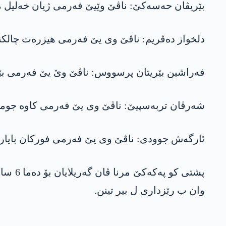
بێریڤان حەسەکێ: ناڤێ وێیێ فەرمی ژیان خه‌لیل مەیشە و ژ باژارێ حه‌سه‌كێ یە 
دلخواز دەڤریم: ناڤێ وی یێ فەرمی هیزرەت چالکنە و ژ بەدلیسێ یە و 29ێ نیسانا 2019
فەراشین بێریتان پرسووس: ناڤێ وێ یێ فەرمی بێریڤان دەمیرە و ژ رهایێ یە و 29ێ
شەرڤان تربەسپیێ: ناڤێ وی یێ فەرمی کاوه‌ جومعه‌ یه‌ و ژ تربەسپیێ و 29ێ نیسانا 9
ئارگەش جوودی: ناڤێ وی یێ فەرمی فورکان بایار و ژ شرنەخێ یە و 29ێ نیسانا 2019ان 
پشتی ك
وان ب رێزداری ل بیر تینن.