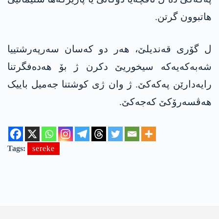
هاتبوون گرتن.
ل گۆری قەندیلێ، هەر دو کەسان سه‌رپه‌رشتییا
شەبەکەیەکە سیخوریێ دكرن ژ بۆ هەدەفگرتنا
رایه‌دارێن په‌كه‌كێ. ژ وان ژی کوشتنا جەمیل باییک
هه‌ڤسه‌رۆكێ كه‌جه‌كێ.
Tags:
sereke