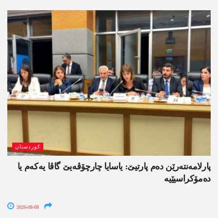
کوردستان
پارلامەنتەرێن دەم پارتیێ: یاسایا چارچۆڤەیێ گاڤا یەکەم یا
دەمۆکراسیێیە
2026-08-08