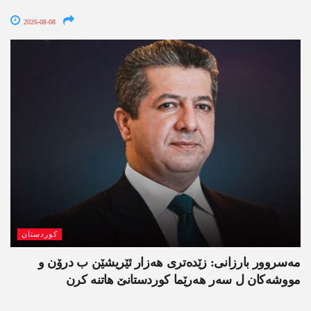
2026-08-08
کوردستان
مەسروور بارزانی: زێدەتری ھەزار ئێریشێن ب درۆن و
مووشەکان ل سەر ھەرێما کوردستانێ ھاتنە کرن