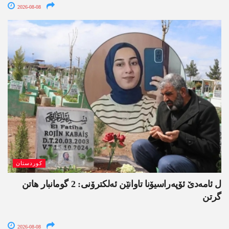
2026-08-08
کوردستان
ل ئامەدێ ئۆپەراسیۆنا تاوانێن ئەلکترۆنی: 2 گومانبار ھاتن
گرتن
2026-08-08