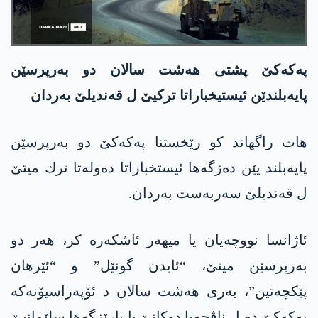
په‌كه‌كێ پشتی هەشت سالان دو بەرپرسێن
پایەبلندێن ئیستیخباراتا ترکیێ ل قەندیلێ بەردان
هات راگهاند كو رێخستنا په‌كه‌كێ دو به‌رپرسێن
پایه‌بلند یێن ده‌زگه‌ها ئیستخباراتا ده‌وله‌تا ترك میتێ
ل قه‌ندیلێ سه‌ربه‌ست به‌ردان.
ئاژانسا نووچەیان یا میهه‌ر ئاشكه‌ره‌ كر، هەر دو
بەرپرسێن میتێ، “ئایدن گونێل” و “ئێرهان
پێكچه‌تین”، بەری هەشت سالان د ئۆپەراسیۆنەکە
په‌كه‌كێ دە ل ناڤچەیا دوکانێ یا پارێزگەها سلێمانیێ