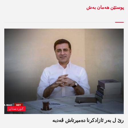
پوستێن ھەمان بەش
کوردستان
رێ ل بەر ئازادکرنا دەمیرتاش ڤەدبە