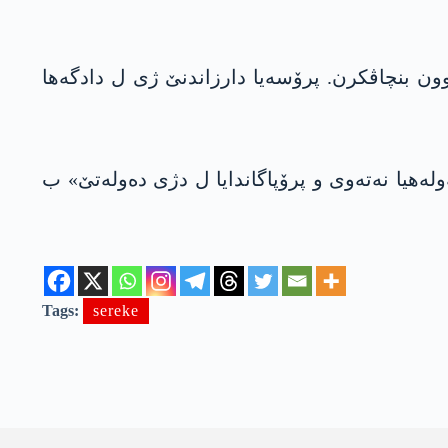
وون بنچاڤکرن. پرۆسەیا دارزاندنێ ژی ل دادگەها
ەهیا نەتەوی و پرۆپاگاندایا ل دژی دەولەتێ» ب
Tags:
sereke