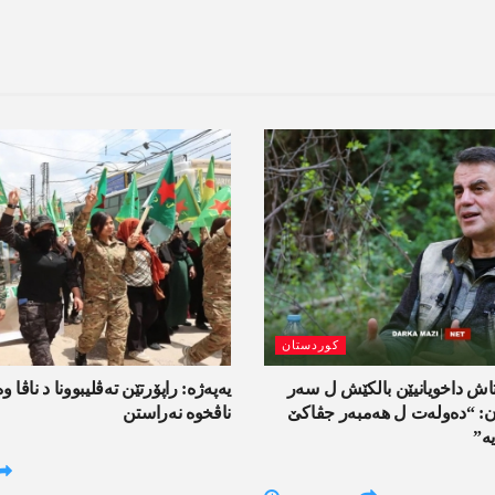
کوردستان
اش داخویانیێن بالکێش ل سەر
یەپەژە: راپۆرتێن تەڤلیبوونا د ناڤا و
ان: “دەولەت ل ھەمبەر جڤاکێ
ناڤخوە نەراستن
ە”