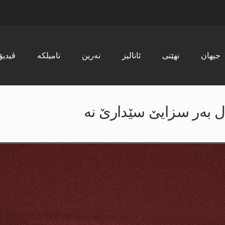
جیھان
نھێنی
ئانالیز
نەرین
نامیلکە
ڤیدیۆ
به‌ر سزایێ سێدارێ نه‌