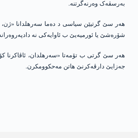
بەرسڤەک وەرنەگرتنە.
هه‌ر سێ گرتیێن سیاسی د دەما سەرهلدانا «ژن، ژی
شۆرەشێ یا ئورمیەیێ ب ئاوایەکی نە دادپەروەرانە و
هەر سێ گرتی ب تۆمەتا «سەرهلدان، ئاڤاکرنا کۆم
جەزایێ دارڤەکرنێ هاتن مەحکوومکرن.