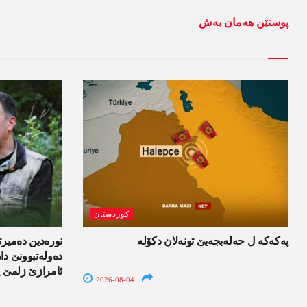
پوستێن ھەمان بەش
کوردستان
پەکەکە ل حەلەبجەیێ تونەلان دکۆلە
نورەدین دەمیرت
دەولەتبوونێ د
ئامرازێ زلمێ ی
2026-08-04