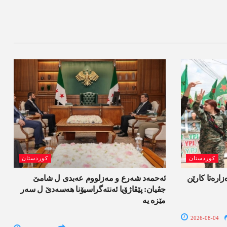
کوردستان
کوردستان
ەزارەتا کارێن
ئەحمەد شەرع و مەزلووم عەبدی ل شامێ
جڤیان: پێڤاژۆیا ئەنتەگراسیۆنا ھەسەدێ ل سەر
مێزە یە
2026-08-04