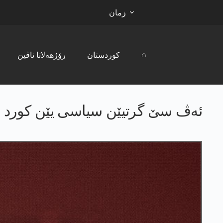
زمان
⌂
کوردستان
رۆژھەلاتا ناڤین
ئه‌ڤ سێ گرتیێن سیاسی یێن كورد ل 