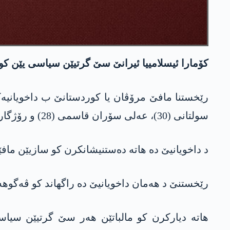
كۆمارا ئیسلامییا ئیرانێ سێ گرتیێن سیاسی یێن كورد 
رێخستنا مافێ مرۆڤان یا کوردستانێ ب داخویانی
سولتانی (30)، عەلی سۆران قاسمی (28) و رۆژگار بەگزادە (42) ب شێوازەکی نە یاسایی ژ گرتیگەها ئورمیەیێ ژ بۆ گرتیگەها گشتی یا سوجان هاتن شاندن.
د داخویانیێ دە هاتە دەستنیشانکرن کو سازیێن ما
رێخستنێ د هەمان داخویانیێ دە راگهاند کو ڤەگوهە
هاتە دیارکرن کو مالباتێن هەر سێ گرتیێن سیاسی