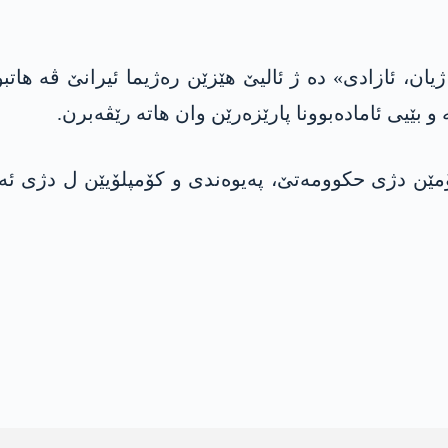
ان، ئازادی» دە ژ ئالیێ هێزێن رەژیما ئیرانێ ڤە هاتب
 بێیی ئامادەبوونا پارێزەرێن وان هاتە رێڤەبرن.
ێن دژی حکوومەتێ، پەیوەندی و کۆمپلۆیێن ل دژی ئەول