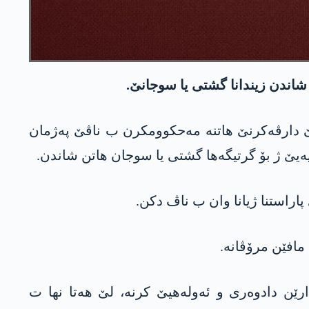
ێ شاندن زیندانا گشتی یا سوجانێ.
ێ دارڤەکرنێ هاتنە مەحکوومکرن ب ناڤێ پەژمان
راستنا ژیانا وان ب ناڤ دکن.
مافێن مرۆڤانە.
ارێن دادوەری و ئەولەهیێ کرنە، لێ هەتا نها ت