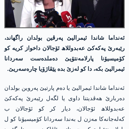
ئەنداما شاندا ئیمرالیێ پەرڤین بولدان راگھاند،
رێبەرێ پەکەکێ عەبدوللاھ ئۆجالان داخواز کریە کو
کۆمیسیۆنا پارلامەنتۆیێ دەملدەست سەردانا
ئیمرالیێ بکە، دا کو لەزێ بدە پێڤاژۆیا چارەسەریێ.
ئەنداما شاندا ئیمرالیێ یا دەم پارتیێ پەروین بولدان
دەربارێ ھەڤدیتنا داوی یا لگەل رێبەرێ پەکەکێ
عەبدوللاھ ئۆجالان، دیار کر کو ئۆجالان ب
کەلەجانەکا مەزن ل بەندا سەردانا کۆمیسیۆنا کو ل