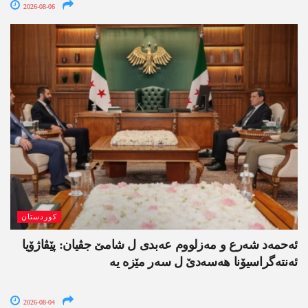
2026-08-06
کوردستان
ئەحمەد شەرع و مەزلووم عەبدی ل شامێ جڤیان: پێڤاژۆیا
ئەنتەگراسیۆنا ھەسەدێ ل سەر مێزە یە
2026-08-04