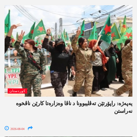
کوردستان
یەپەژە: راپۆرتێن تەڤلیبوونا د ناڤا وەزارەتا کارێن ناڤخوە
نەراستن
2026-08-04