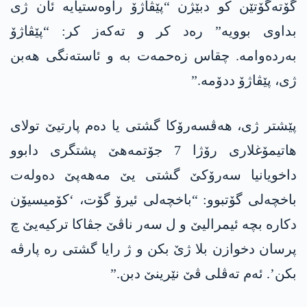
گۆتەگۆتێن کو دبێژن “پێڤاژۆ راوەستیایە ئان ژی
بداوی بوویە” رەد کر و تەکەز کر: “پێڤاژۆ
بەردەوامە. چقاس زەحمەت بە و ئاستەنگی ھەبن
ژی، پێڤاژۆ ددۆمە.”
پێشتر ژی، ھەڤسەرۆکا گشتی یا دەم پارتیێ تولای
ھاتیمۆغلاری رۆژا 7 جۆتمەھێ پشتگری دابوو
داخویانیا سەرۆکێ گشتی یێ مەھەپێ دەولەت
باخچەلی گۆتبوو: “باخچەلی ئیرۆ گۆت، ‘کۆمیسیۆن
دکارە بچە ئیمرالیێ و ل سەر ناڤێ جڤاکا ترکیەیێ چ
پرسان دخوازن بلا ژێ بکن و ژ رایا گشتی رە پارڤە
بکن’. ئەم تەڤلی ڤێ نێرینێ دبن.”