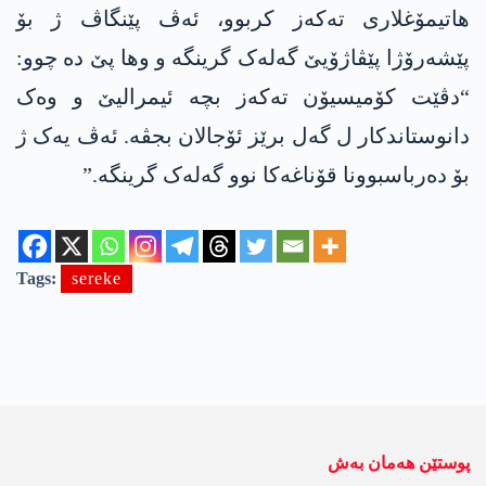
ھاتیمۆغلاری تەکەز کربوو، ئەڤ پێنگاڤ ژ بۆ
پێشەرۆژا پێڤاژۆیێ گەلەک گرینگە و وھا پێ دە چوو:
“دڤێت کۆمیسیۆن تەکەز بچە ئیمرالیێ و وەک
دانوستاندکار ل گەل برێز ئۆجالان بجڤە. ئەڤ یەک ژ
بۆ دەرباسبوونا قۆناغەکا نوو گەلەک گرینگە.”
Tags:
sereke
پوستێن ھەمان بەش