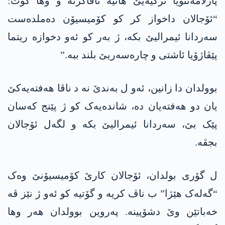
پارلامەنتۆیا ترکیەیێ ھاتیە ئاڤاکرنە و وھا گۆت:
“ئۆجالان داخواز کر کو کۆمیسیۆن دەملدەست
سەردانا ئیمرالیێ بکە، ژ بەر کو ئەو دخوازە ریتما
پێڤاژۆیا ئاشتی و چارەسەریێ بلند ببە.”
بوولدان دا زانین، ئەو ل بەندێ نە د ناڤا ھەفتەیەکێ
یان دو ھەفتەیان دە، شاندەیەک کو ژ پێنج کەسان
پێک بێ، سەردانا ئیمرالیێ بکە و لگەل ئۆجالان
بجڤە.
ل گۆری بولدان، ئۆجالان کارێ کۆمیسیۆنێ وەک
“گەلەک ھێژا” ب ناڤ کریە و گۆتیە کو ئەو ژ نێز ڤە
خەباتێن وێ دشۆپینە. پەروین بوولدان ھەر وھا