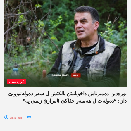
کوردستان
نورەدین دەمیرتاش داخویانیێن بالکێش ل سەر دەولەتبوونێ
دان: “دەولەت ل ھەمبەر جڤاکێ ئامرازێ زلمێ یە”
2026-08-04