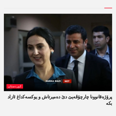
کوردستان
پرۆژەقانوونا چارچۆڤەیێ دێ دەمیرتاش و یوکسەکداغ ئازاد
بکە