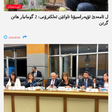
کوردستان
ل ئامەدێ ئۆپەراسیۆنا تاوانێن ئەلکترۆنی: 2 گومانبار ھاتن
گرتن
2026-08-08