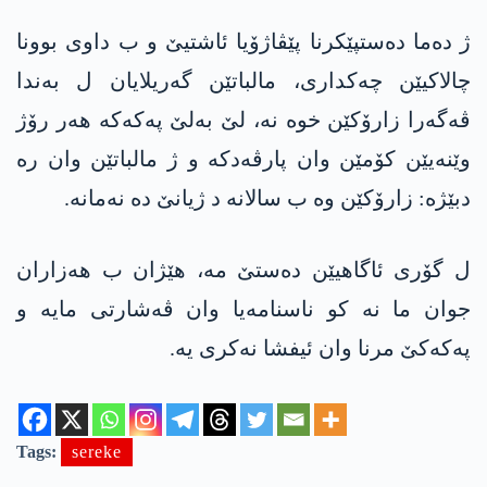
ژ ده‌ما ده‌ستپێكرنا پێڤاژۆیا ئاشتیێ و ب داوی بوونا
چالاكیێن چه‌كداری، مالباتێن گه‌ریلایان ل به‌ندا
ڤه‌گه‌را زارۆكێن خوه‌ نه‌، لێ به‌لێ په‌كه‌كه‌ هه‌ر رۆژ
وێنه‌یێن كۆمێن وان پارڤه‌دكه‌ و ژ مالباتێن وان ره‌
دبێژه‌: زارۆكێن وه‌ ب سالانه‌ د ژیانێ ده‌ نه‌مانه‌.
ل گۆری ئاگاهیێن ده‌ستێ مه‌، هێژان ب هه‌زاران
جوان ما نه‌ كو ناسنامه‌یا وان ڤه‌شارتی مایه‌ و
په‌كه‌كێ مرنا وان ئیفشا نه‌كری یه‌.
Tags:
sereke