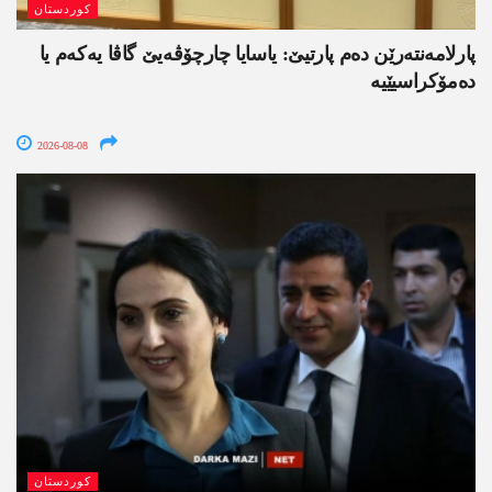
کوردستان
پارلامەنتەرێن دەم پارتیێ: یاسایا چارچۆڤەیێ گاڤا یەکەم یا
دەمۆکراسیێیە
2026-08-08
کوردستان