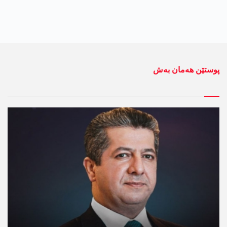
پوستێن ھەمان بەش