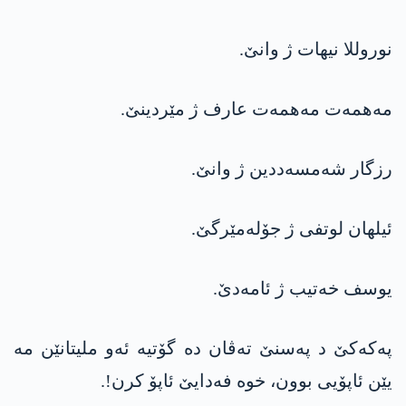
نوروللا نیهات ژ وانێ.
مه‌همه‌ت مه‌همه‌ت عارف ژ مێردینێ.
رزگار شه‌مسه‌ددین ژ وانێ.
ئیلهان لوتفی ژ جۆله‌مێرگێ.
یوسف خه‌تیب ژ ئامه‌دێ.
په‌كه‌كێ د په‌سنێ ته‌ڤان ده‌ گۆتیه‌ ئه‌و ملیتانێن مه‌
یێن ئاپۆیی بوون، خوه‌ فه‌دایێ ئاپۆ كرن!.