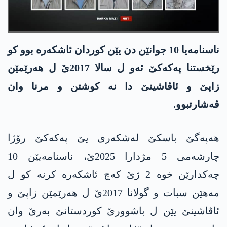
ناسنامه‌یا 10 جوانێن دن یێن كوردان ئاشكه‌ره‌ بوو كو
رێخستنا په‌كه‌كێ ئه‌و ل سالا 2017ێ ل هه‌رێمێن
زاپێ و ئاڤاشینێ دا نه‌ كوشتن و مرنا وان
ڤه‌شارتبوو.
هه‌په‌گێ باسكێ له‌شكه‌ری یێ په‌كه‌كێ رۆژا
چارشه‌می 5 مژدارا 2025ێ، ناسنامه‌یێن 10
چه‌كدارێن خوه‌ 2 ژێ كه‌چ ئاشكه‌ره‌ كرنه‌ كو ل
مه‌هێن سبات و گولانا 2017ێ ل هه‌رێمێن زاپێ و
ئاڤاشینێ یێن ل باشوورێ كوردستانێ به‌رێ وان