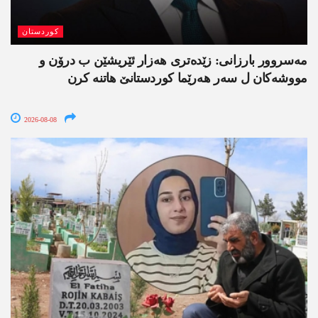
کوردستان
مەسروور بارزانی: زێدەتری ھەزار ئێریشێن ب درۆن و
مووشەکان ل سەر ھەرێما کوردستانێ ھاتنە کرن
2026-08-08