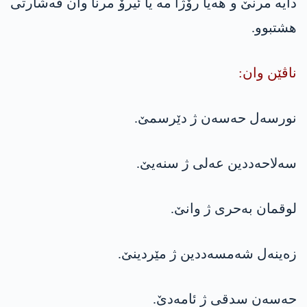
دایه‌ مرنێ و هه‌یا رۆژا مه‌ یا ئیرۆ مرنا وان ڤه‌شارتی
هشتبوو.
ناڤێن وان:
نورسه‌ل حه‌سه‌ن ژ دێرسمێ.
سه‌لاحه‌ددین عه‌لی ژ سنه‌یێ.
لوقمان به‌حری ژ وانێ.
زه‌ینه‌ل شه‌مسه‌ددین ژ مێردینێ.
حه‌سه‌ن سدقی ژ ئامه‌دێ.