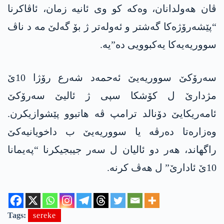
ڤان ھەولدانان، وەکە کو وی ئانیە زمان، ئاڤاکرنا
“پێشەرۆژەکا گەشتر و ئەولەتر ژ بۆ گەلێ مە د ناڤ
سووریەیەکا یەکبوویی دە”یە.
سەرۆکێ سووریەیێ ئەحمەد شەرع رۆژا 10ێ
مژدارێ ل کۆشکا سپی ژ ئالیێ سەرۆکێ
ئامەریکایێ دۆنالد ترامپ ڤە ھاتبوو پێشوازیکرن.
وەزارەتا دەرڤە یا سووریەیێ ب داخویانیەکێ
راگھاند، ھەر دو ئالیان ل سەر جیبجیکرنا “پەیمانا
10ێ ئادارێ” ل ھەڤ کرنە.
Tags:
sereke