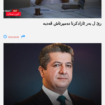
کوردستان
رێ ل بەر ئازادکرنا دەمیرتاش ڤەدبە
2026-08-08