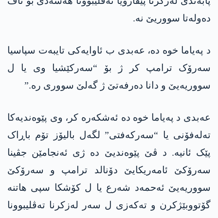
پابەندی لەزکرنا پێڤاژۆیا تەڤلیبوونا ھەسەدێ بۆ ناڤ
دەولەتا سووریێ نە.
د پەیاما خوە دە، عەبدی ب ئاوایەکی تایبەت سپاسیا
سەرۆک ترامپ کر ژ بۆ “سەرکێشیا وی یا ل
سووریەیێ و دانا دەرفەتێ ژ گەلێ سووری رە.”
عەبدی د پەیاما خوە دە ئەشکەرە کر، وی پێوەندیەکا
تەلەفۆنی یا “سەرکەفتی” لگەل بالیۆز تۆم باڕاک
پێک ئانیە. د ڤێ پێوەندیێ دە ژی ئەنجامێن جڤینا
سەرۆکێ ئامەریکایێ دۆنالد ترامپ و سەرۆکێ
سووریەیێ ئەحمەد شەرع یا ل کۆشکا سپی ھاتنە
گۆتووبێژکرن و تەکەزی ل سەر لەزکرنا تەڤلیبوونا