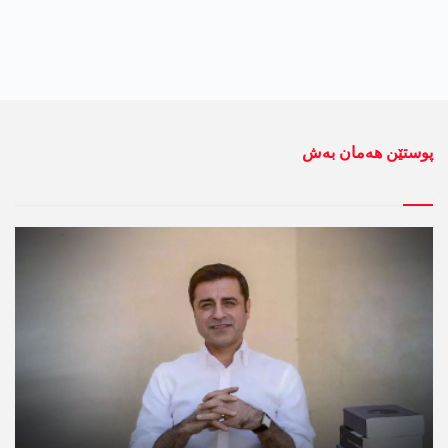
پوستێن ھەمان بەش