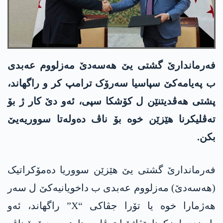
فەرماندارێ گشتی یێ ھەسەدێ مەزلووم عەبدی
ب پەیامەکێ سپاسیا سەرۆک ترامپ کر و راگھاند،
پشتی ھەڤدیتنێن ل کۆشکا سپی، ئەو دێ کار ژ بۆ
تەڤلیکرنا ھێزێن خوە بۆ ناڤ دەولەتا سووریەیێ
بکن.
فەرماندارێ گشتی یێ ھێزێن سووریا دەمۆکراتیک
(ھەسەدێ) مەزلووم عەبدی ب داخویانیەکێ ل سەر
ھەژمارا خوە یا تۆرا جڤاکی “X” راگھاند، ئەو