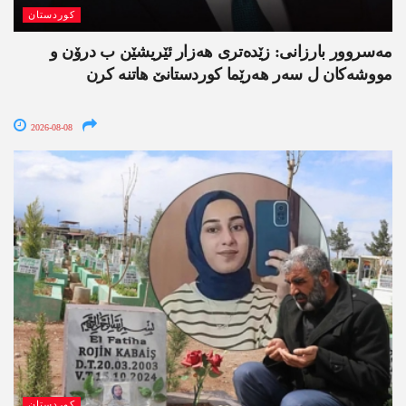
کوردستان
مەسروور بارزانی: زێدەتری ھەزار ئێریشێن ب درۆن و
مووشەکان ل سەر ھەرێما کوردستانێ ھاتنە کرن
2026-08-08
کوردستان