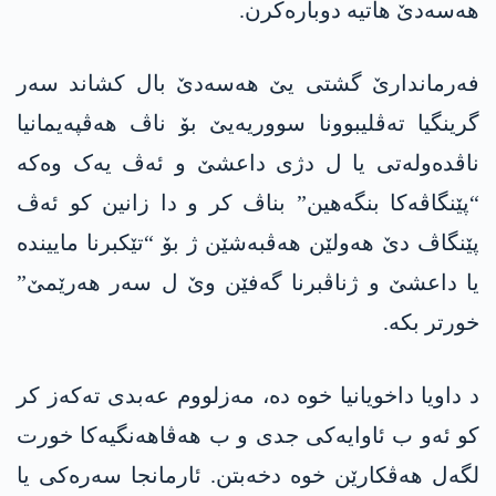
ھەسەدێ ھاتیە دوبارەکرن.
فەرماندارێ گشتی یێ ھەسەدێ بال کشاند سەر
گرینگیا تەڤلیبوونا سووریەیێ بۆ ناڤ ھەڤپەیمانیا
ناڤدەولەتی یا ل دژی داعشێ و ئەڤ یەک وەکە
“پێنگاڤەکا بنگەھین” بناڤ کر و دا زانین کو ئەڤ
پێنگاڤ دێ ھەولێن ھەڤبەشێن ژ بۆ “تێکبرنا ماییندە
یا داعشێ و ژناڤبرنا گەفێن وێ ل سەر ھەرێمێ”
خورتر بکە.
د داویا داخویانیا خوە دە، مەزلووم عەبدی تەکەز کر
کو ئەو ب ئاوایەکی جدی و ب ھەڤاھەنگیەکا خورت
لگەل ھەڤکارێن خوە دخەبتن. ئارمانجا سەرەکی یا