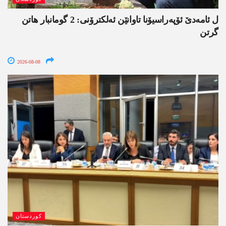
ل ئامەدێ ئۆپەراسیۆنا تاوانێن ئەلکترۆنی: 2 گومانبار ھاتن
گرتن
2026-08-08
کوردستان