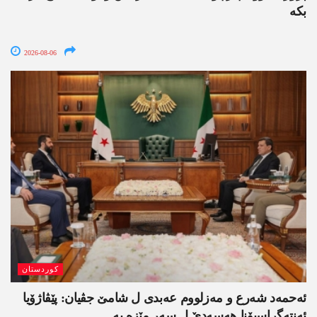
بکە
2026-08-06
کوردستان
ئەحمەد شەرع و مەزلووم عەبدی ل شامێ جڤیان: پێڤاژۆیا
ئەنتەگراسیۆنا ھەسەدێ ل سەر مێزە یە