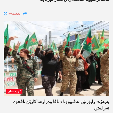
2026-08-04
کوردستان
یەپەژە: راپۆرتێن تەڤلیبوونا د ناڤا وەزارەتا کارێن ناڤخوە
نەراستن