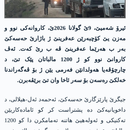
ئیرۆ شەمیێ، 9ێ گولانا 2026ێ، کاروانەکی نوو و
مەزن یێ کۆچبەرێن عەفرینێ ژ باژارێ حەسەکێ
بەر ب ھەرێما عەفرینێ ڤە ب رێ کەت. ئەڤ
کاروانێ نوو کو ژ 1200 مالباتان پێک تێ، د
چارچۆڤەیا ھەولدانێن فەرمی یێن ژ بۆ ڤەگەراندنا
خەلکێ رەسەن بۆ سەر ئاخا وان تێ برێڤەبرن.
جیگرێ پارێزگارێ حەسەکێ، ئەحمەد ئەل-ھیلالی، د
داخویانیەکێ دە پشتراست کر کو ئامادەکاریێن
تەکنیکی و ئەولەھیێ ھاتنە تەمامکرن دا کو 1200