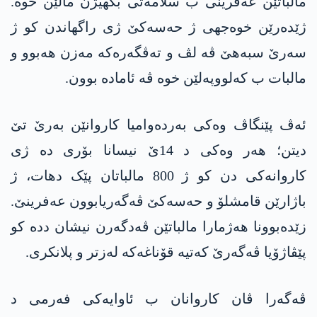
مالباتێن عەفرینی ب سلامەتی بگھیژن مالێن خوە.
ژێدەرێن خوەجھی ژ حەسەکێ ژی راگھاندن کو ژ
سەرێ سبەھێ ڤە لڤ و تەڤگەرەکە مەزن ھەبوو و
مالبات ب کەلووپەلێن خوە ڤە ئامادە بوون.
ئەڤ پێنگاڤ وەکی بەردەوامیا کاروانێن بەرێ تێ
دیتن؛ ھەر وەکی د 14ێ نیسانا بۆری دە ژی
کاروانەکی دن کو ژ 800 مالباتان پێک دھات، ژ
باژارێن قامشلۆ و حەسەکێ ڤەگەریابوون عەفرینێ.
زێدەبوونا ھەژمارا مالباتێن ڤەدگەرن نیشان ددە کو
پێڤاژۆیا ڤەگەرێ کەتیە قۆناغەکە لەزتر و پلانکری.
ڤەگەرا ڤان کاروانان ب ئاوایەکی فەرمی د