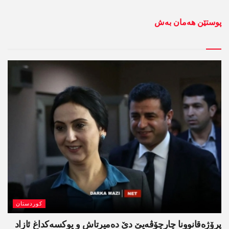
پوستێن ھەمان بەش
کوردستان
پرۆژەقانوونا چارچۆڤەیێ دێ دەمیرتاش و یوکسەکداغ ئازاد