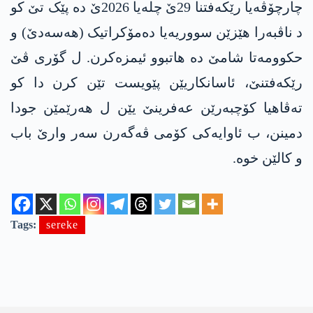
چارچۆڤەیا رێکەفتنا 29ێ چلەیا 2026ێ دە پێک تێ کو
د ناڤبەرا ھێزێن سووریەیا دەمۆکراتیک (ھەسەدێ) و
حکوومەتا شامێ دە ھاتبوو ئیمزەکرن. ل گۆری ڤێ
رێکەفتنێ، ئاسانکاریێن پێویست تێن کرن دا کو
تەڤاھیا کۆچبەرێن عەفرینێ یێن ل ھەرێمێن جودا
دمینن، ب ئاوایەکی کۆمی ڤەگەرن سەر وارێ باب
و کالێن خوە.
Tags:
sereke