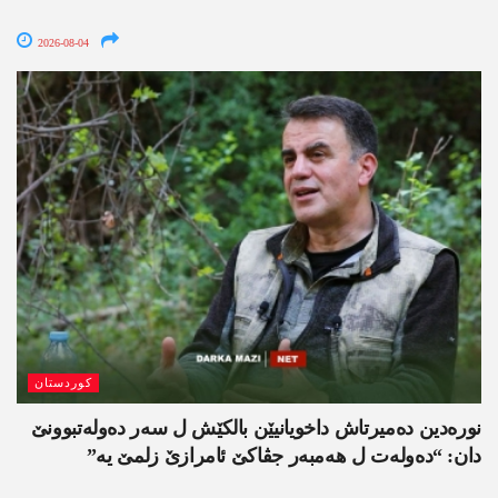
2026-08-04
کوردستان
نورەدین دەمیرتاش داخویانیێن بالکێش ل سەر دەولەتبوونێ
دان: “دەولەت ل ھەمبەر جڤاکێ ئامرازێ زلمێ یە”