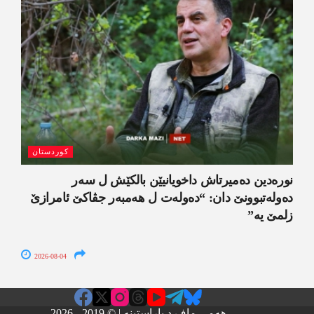
کوردستان
نورەدین دەمیرتاش داخویانیێن بالکێش ل سەر
دەولەتبوونێ دان: “دەولەت ل ھەمبەر جڤاکێ ئامرازێ
زلمێ یە”
2026-08-04
هەمی ماف د پاراستینە | © 2019 - 2026