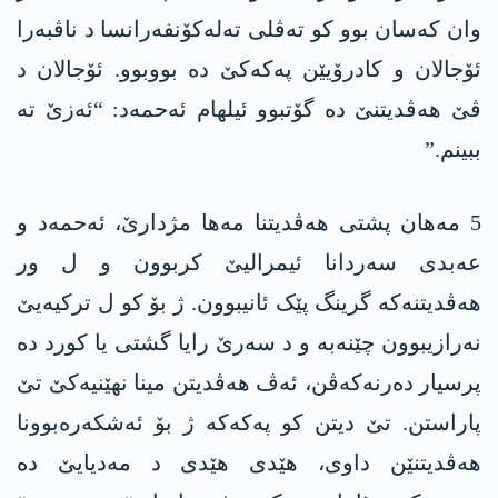
وان کەسان بوو کو تەڤلی تەلەکۆنفەرانسا د ناڤبەرا
ئۆجالان و کادرۆیێن پەکەکێ دە بووبوو. ئۆجالان د
ڤێ ھەڤدیتنێ دە گۆتبوو ئیلھام ئەحمەد: “ئەزێ تە
ببینم.”
5 مەھان پشتی ھەڤدیتنا مەھا مژدارێ، ئەحمەد و
عەبدی سەردانا ئیمرالیێ کربوون و ل ور
ھەڤدیتنەکە گرینگ پێک ئانیبوون. ژ بۆ کو ل ترکیەیێ
نەرازیبوون چێنەبە و د سەرێ رایا گشتی یا کورد دە
پرسیار دەرنەکەڤن، ئەڤ ھەڤدیتن مینا نهێنیەکێ تێ
پاراستن. تێ دیتن کو پەکەکە ژ بۆ ئەشکەرەبوونا
ھەڤدیتنێن داوی، ھێدی ھێدی د مەدیایێ دە