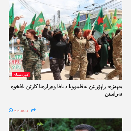
کوردستان
یەپەژە: راپۆرتێن تەڤلیبوونا د ناڤا وەزارەتا کارێن ناڤخوە
نەراستن
2026-08-04