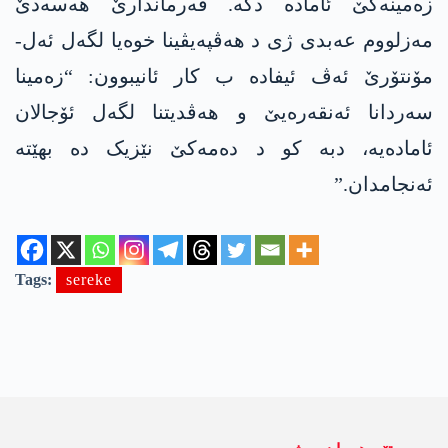
زەمینەکێ ئامادە دکە. فەرماندارێ هەسەدێ
مەزلووم عەبدی ژی د ھەڤپەیڤینا خوەیا لگەل ئەل-
مۆنتۆرێ ئەڤ ئیفادە ب کار ئانیبوون: “زەمینا
سەردانا ئەنقەرەیێ و ھەڤدیتنا لگەل ئۆجالان
ئامادەیە، دبە کو د دەمەکێ نێزیک دە بهێتە
ئەنجامدان.”
Tags:
sereke