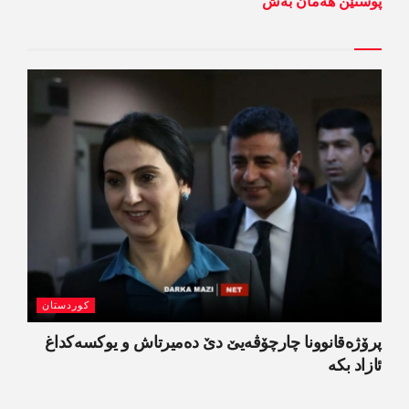
پوستێن ھەمان بەش
کوردستان
پرۆژەقانوونا چارچۆڤەیێ دێ دەمیرتاش و یوکسەکداغ
ئازاد بکە