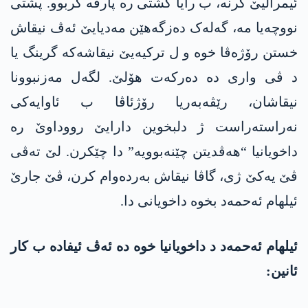
ئیمرالیێ کرنە، ب رایا گشتی رە پارڤە کربوو. پشتی
نووچەیا مە، گەلەک دەزگەھێن مەدیایێ ئەڤ نیقاش
خستن رۆژەڤا خوە و ل ترکیەیێ نیقاشەکە گرینگ یا
د ڤی واری دە دەرکەت ھۆلێ. لگەل مەزنبوونا
نیقاشان، رێڤەبەریا رۆژئاڤا ب ئاوایەکی
نەراستەراست ژ دلبخوین دارایێ رووداوێ رە
داخویانیا “ھەڤدیتن چێنەبوویە” دا چێکرن. لێ تەڤی
ڤێ یەکێ ژی، گاڤا نیقاش بەردەوام کرن، ڤێ جارێ
ئیلھام ئەحمەد بخوە داخویانی دا.
ئیلهام ئەحمەد د داخویانیا خوە دە ئەڤ ئیفادە ب کار
ئانین: