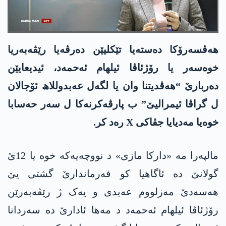
ھەڤسەرۆکا دەستەیا تێکلیێن دەرڤەیا رێڤەبەریا
خوەسەر یا رۆژئاڤا ئیلھام ئەحمەد، ئیدیعایێن
دەربارێ “ھەڤدیتنا وان یا لگەل عەبدوللاھ ئۆجالان
ل گراڤا ئیمرالیێ” ب پارڤەکرنەکا ل سەر حەسابا
خوەیا مەدیایا جڤاکی X رەد کر.
مالپەرا مە «دارکا مازی» د نووچەیەکە خوە یا 12ێ
گولانێ دە ئاگاھیا کو فەرماندارێ گشتی یێ
هەسەدێ مەزلووم عەبدی و یەک ژ رێڤەبەرێن
رۆژئاڤا ئیلھام ئەحمەد د مەھا ئادارێ دە سەردانا