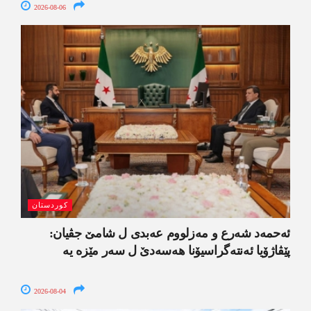
2026-08-06
کوردستان
ئەحمەد شەرع و مەزلووم عەبدی ل شامێ جڤیان:
پێڤاژۆیا ئەنتەگراسیۆنا ھەسەدێ ل سەر مێزە یە
2026-08-04