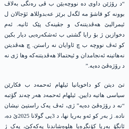
“د رۆژێن داوی دە نووچەیێن ب ڤی رەنگی بەلاڤ
بوونە کو قاشۆ مە لگەل برێز عەبدوللاھ ئۆجالان ل
ئیمرالیێ ھەڤدیتنەک و جڤینەک پێک ئانیە. ئەم
دخوازین ژ بۆ رایا گشتی ب ئەشکەرەیی دیار بکین
کو ئەڤ نووچە ب چ ئاوایان نە راستن. چ ھەڤدیتن
نەهاتینە ئەنجامدان و ئیحتمالا ھەڤدیتنەکە وھا ژی نە
د رۆژەڤێ دەیە.”
تێ دیتن کو داخویانیا ئیلهام ئەحمەد ب فکارێن
سیاسی ھاتیە دایین. ئیلهام ئەحمەد ھەر چەند گۆتبە
“نە د رۆژەڤێ دەیە” ژی، ئەڤ یەک راستیێ نیشان
نادە. ژ بەر کو ئەو بەریا نھا، د 3یی گولانا 2025ێ دە،
ئانگۆ بەریا کۆنگرەیا هلوەشاندنا پەکەکێ، یەک ژ